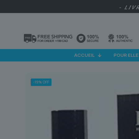
- LIV
ACCUEIL
POUR ELLE
-19% OFF