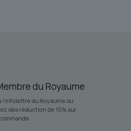
initial
actuel
était :
est :
$72.76.
$40.65.
Membre du Royaume
à l'infolettre du Royaume du
ez des réduction de 15% sur
 commande.