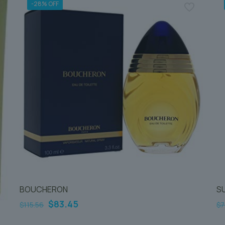
-28% OFF
BOUCHERON
S
Le
Le
$
83.45
$
115.56
$
7
prix
prix