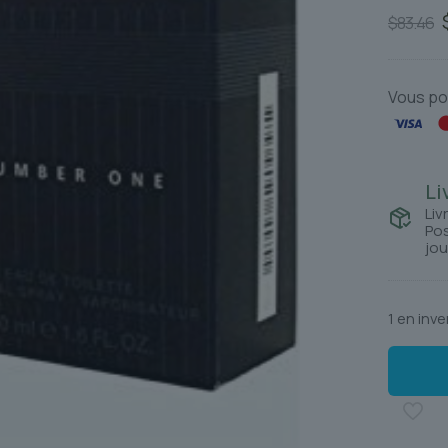
$
83.46
i
é
Vous po
Li
Liv
Pos
jou
1 en inve