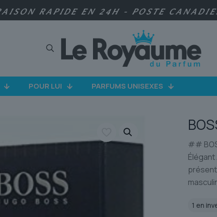
RAISON RAPIDE EN 24H - POSTE CANADI
POUR LUI
PARFUMS UNISEXES
BOS
## BOSS
Élégant
présent
masculin
1 en inv