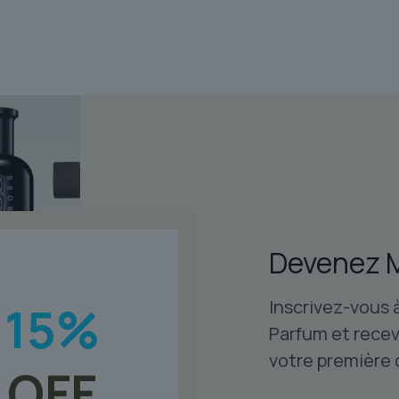
initial
actuel
était :
est :
$115.56.
$83.45.
Devenez 
Inscrivez-vous 
15
%
Parfum et recev
votre première
OFF