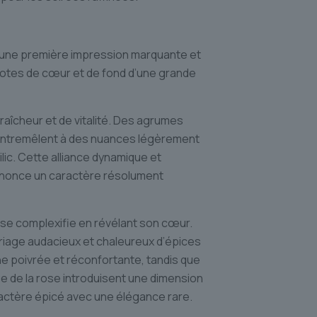
ne première impression marquante et
notes de cœur et de fond d’une grande
fraîcheur et de vitalité. Des agrumes
s’entremêlent à des nuances légèrement
lic. Cette alliance dynamique et
nnonce un caractère résolument
 se complexifie en révélant son cœur.
mariage audacieux et chaleureux d’épices
he poivrée et réconfortante, tandis que
tée de la rose introduisent une dimension
actère épicé avec une élégance rare.