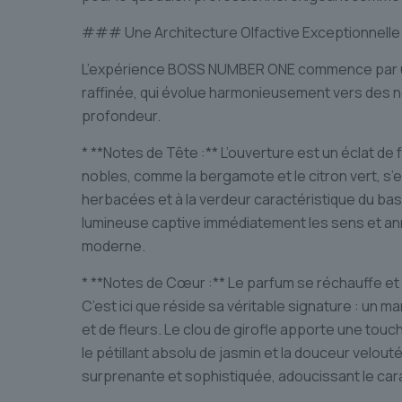
### Une Architecture Olfactive Exceptionnelle
L’expérience BOSS NUMBER ONE commence par u
raffinée, qui évolue harmonieusement vers des 
profondeur.
* **Notes de Tête :** L’ouverture est un éclat de 
nobles, comme la bergamote et le citron vert, 
herbacées et à la verdeur caractéristique du basi
lumineuse captive immédiatement les sens et a
moderne.
* **Notes de Cœur :** Le parfum se réchauffe et
C’est ici que réside sa véritable signature : un 
et de fleurs. Le clou de girofle apporte une touc
le pétillant absolu de jasmin et la douceur velou
surprenante et sophistiquée, adoucissant le car