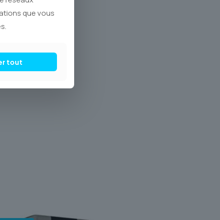
mations que vous
s.
er tout