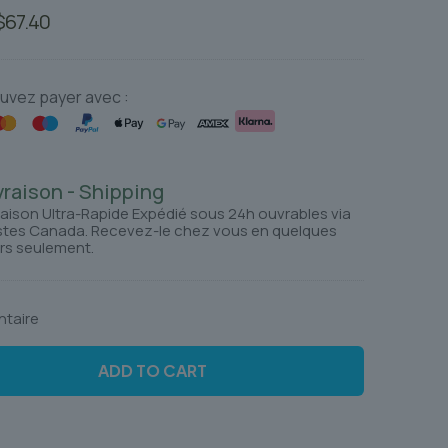
Le
Le
$
67.40
prix
prix
nitial
actuel
tait :
est :
uvez payer avec :
$83.46.
$67.40.
vraison - Shipping
raison Ultra-Rapide Expédié sous 24h ouvrables via
tes Canada. Recevez-le chez vous en quelques
rs seulement.
ntaire
ADD TO CART