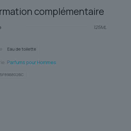
ormation complémentaire
e
125ML
te:
Eau de toilette
ie:
Parfums pour Hommes
85F89B802BC