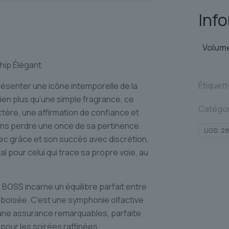
Inf
Volum
ip Élégant
Étiquet
senter une icône intemporelle de la
en plus qu’une simple fragrance, ce
Catégor
ère, une affirmation de confiance et
sans perdre une once de sa pertinence.
UGS:
2
c grâce et son succès avec discrétion,
pour celui qui trace sa propre voie, au
OSS incarne un équilibre parfait entre
 boisée. C’est une symphonie olfactive
 une assurance remarquables, parfaite
pour les soirées raffinées.