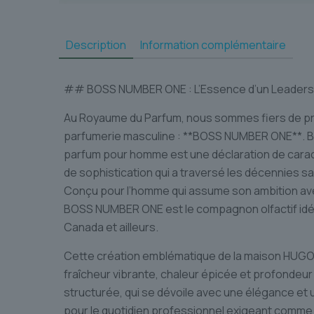
Description
Information complémentaire
## BOSS NUMBER ONE : L’Essence d’un Leadersh
Au Royaume du Parfum, nous sommes fiers de pré
parfumerie masculine : **BOSS NUMBER ONE**. Bi
parfum pour homme est une déclaration de caract
de sophistication qui a traversé les décennies 
Conçu pour l’homme qui assume son ambition ave
BOSS NUMBER ONE est le compagnon olfactif idéal 
Canada et ailleurs.
Cette création emblématique de la maison HUGO B
fraîcheur vibrante, chaleur épicée et profondeur
structurée, qui se dévoile avec une élégance et
pour le quotidien professionnel exigeant comme 