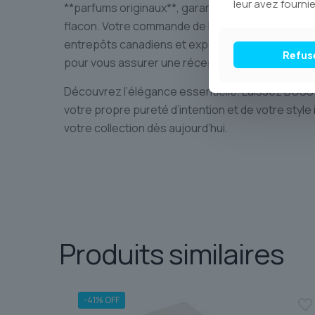
leur avez fournie
**parfums originaux**, garantissant l’authenticit
flacon. Votre commande de BOSS PURE est prépa
entrepôts canadiens et expédiée de manière sécu
Refus
pour vous assurer une réception rapide et tranqu
Découvrez l’élégance essentielle. Laissez BOSS 
votre propre pureté d’intention et de votre style
votre collection dès aujourd’hui.
Produits similaires
-41% OFF