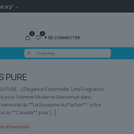
ENNE -
0
0
SE CONNECTER
S PURE
 PURE : L’Élégance Essentielle, Une Fragrance
re pour l’Homme Moderne Bienvenue dans
s sensoriel du **Le Royaume du Parfum**, votre
ce au **Canada** pour
[…]
re d'inventaire