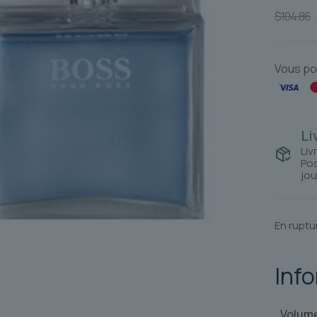
$
104.86
Vous po
Li
Liv
Pos
jou
En ruptu
Inf
Volum