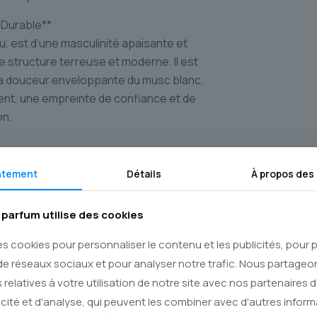
 Durable**
au, est d’une masculinité apaisante et
e structure terreuse et moderne. Il est
la douceur enveloppante du musc blanc.
sent, une empreinte de confiance et de
on.
 valorise l’authenticité. Il est fait
ntement
Détails
À propos des
tyle affirmé, ou tout simplement l’homme
grâce et discrétion. Sa polyvalence en
parfum utilise des cookies
rnes, s’adaptant avec une aisance
es cookies pour personnaliser le contenu et les publicités, pour
.
de réseaux sociaux et pour analyser notre trafic. Nous partage
ur Le Royaume du Parfum
 relatives à votre utilisation de notre site avec nos partenaires 
icité et d'analyse, qui peuvent les combiner avec d'autres infor
ons à vous offrir uniquement des