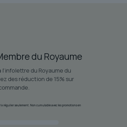
était :
est :
$104.86.
$83.45.
Membre du Royaume
à l'infolettre du Royaume du
ez des réduction de 15% sur
 commande.
 prix régulier seulement. Non cumulable avec les promotions en