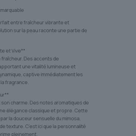
emarquable
fait entre fraîcheur vibrante et
tion sur la peau raconte une partie de
te et Vive**
 fraîcheur. Des accents de
portant une vitalité lumineuse et
dynamique, captive immédiatement les
la fragrance.
ur**
t son charme. Des notes aromatiques de
ne élégance classique et propre. Cette
par la douceur sensuelle du mimosa,
e texture. C’est ici que la personnalité
prime pleinement.