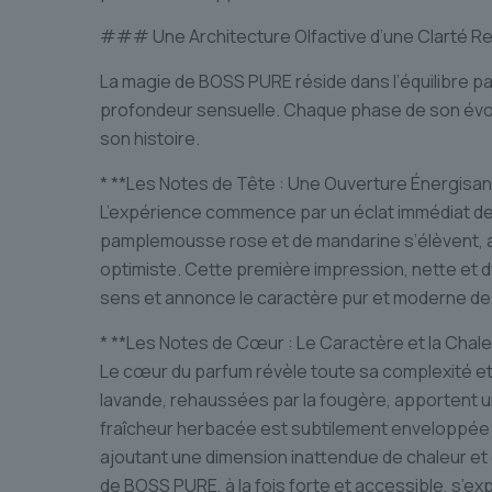
### Une Architecture Olfactive d’une Clarté R
La magie de BOSS PURE réside dans l’équilibre par
profondeur sensuelle. Chaque phase de son évolu
son histoire.
* **Les Notes de Tête : Une Ouverture Énergisan
L’expérience commence par un éclat immédiat de
pamplemousse rose et de mandarine s’élèvent, ap
optimiste. Cette première impression, nette et 
sens et annonce le caractère pur et moderne de 
* **Les Notes de Cœur : Le Caractère et la Chale
Le cœur du parfum révèle toute sa complexité e
lavande, rehaussées par la fougère, apportent u
fraîcheur herbacée est subtilement enveloppée 
ajoutant une dimension inattendue de chaleur et d
de BOSS PURE, à la fois forte et accessible, s’ex