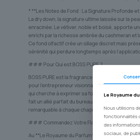
* **Les Notes de Fond : La Signature Profonde et
La dry down, la signature ultime laissée sur la pe
enracinée. Le vétiver, noble et boisé, apporte un
enrichi par la richesse ambrée du cashmeran et 
Ce fond olfactif crée un sillage discret mais pré
sérénité qui perdure longtemps après l’applicati
### Pour Qui est BOSS PURE ?
BOSS PURE est la fragrance signature de l’homme qui
Conse
pour l’entrepreneur visionnaire, le créateur au s
qui cherche à exprimer sa force intérieure avec 
Le Royaume du 
fait un allié parfait du bureau aux sorties noctu
Nous utilisons d
remarquable à chaque chapitre de votre journée
fonctionnalités 
### Commandez Votre Flacon d’Authenticité s
des informations
sociaux, de publ
Au **Le Royaume du Parfum**, nous nous engage