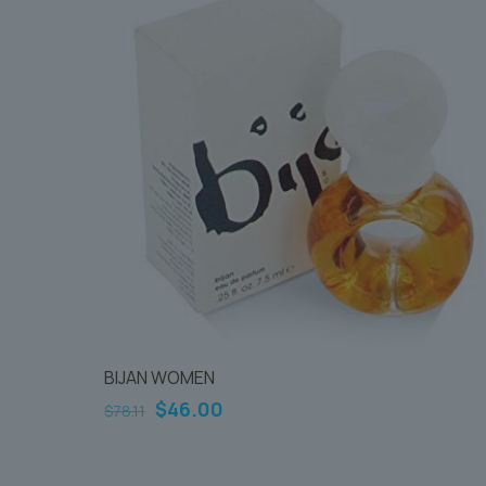
BIJAN WOMEN
Le
Le
$
46.00
$
78.11
prix
prix
initial
actuel