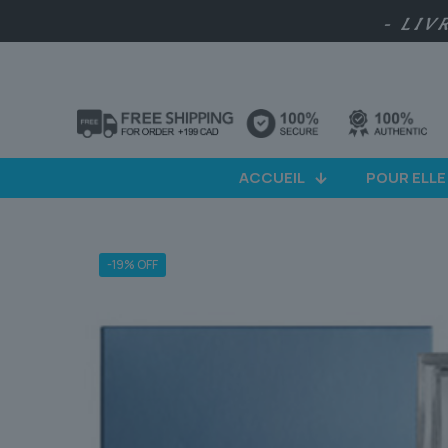
- LIV
ACCUEIL
POUR ELLE
-19% OFF