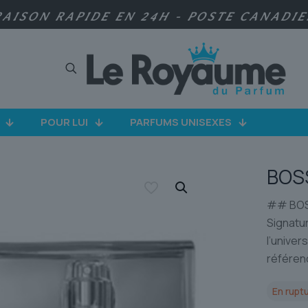
RAISON RAPIDE EN 24H - POSTE CANADI
POUR LUI
PARFUMS UNISEXES
BOS
## BOSS
Signatu
l’univer
référen
En ruptu