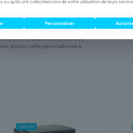
s ou qu'ils ont collectées lors de votre utilisation de leurs service
é et la qualité irréprochable de chaque
rée avec le plus grand soin dans nos
risée et fiable via **Postes Canada**,
er
Personnaliser
Autoris
ille partout au **Canada**.
PURE devenir l’expression olfactive de
 inné. Ajoutez cette pièce maîtresse à
-32% OFF