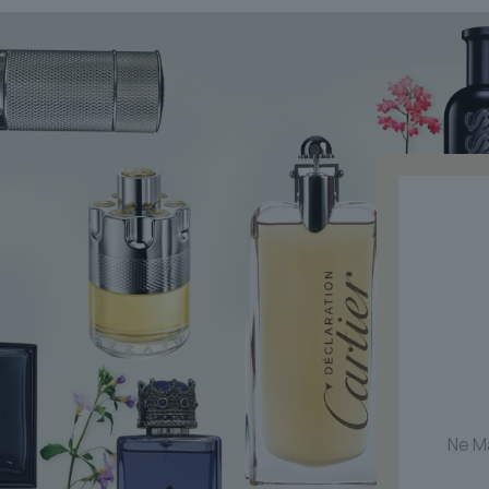
était :
est :
$78.11.
$46.00.
Ne M