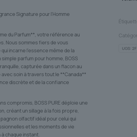
agrance Signature pour l’Homme
Étiquet
ume du Parfum**, votre référence au
Catégor
es. Nous sommes fiers de vous
UGS:
2F
 qui incarne l’essence même de la
’un simple parfum pour homme, BOSS
tranquille, capturée dans un flacon au
 avec soin à travers tout le **Canada**
nce discrète et de la confiance
sans compromis, BOSS PURE déploie une
 créant un sillage à la fois propre,
agnon olfactif idéal pour celui qui
sionnelles et les moments de vie
 à chaque instant.