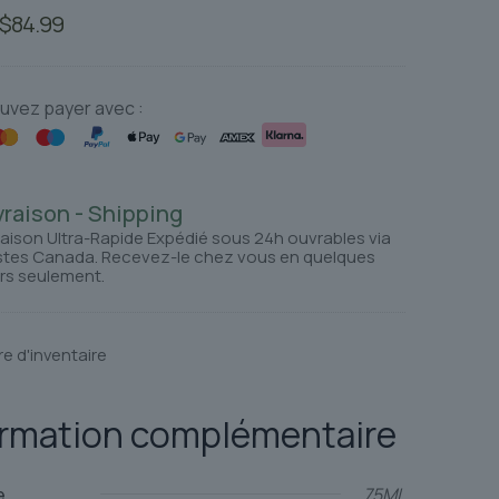
Le
Le
$
84.99
prix
prix
initial
actuel
était :
est :
uvez payer avec :
$104.86.
$84.99.
vraison - Shipping
raison Ultra-Rapide Expédié sous 24h ouvrables via
tes Canada. Recevez-le chez vous en quelques
rs seulement.
re d'inventaire
ormation complémentaire
e
75ML