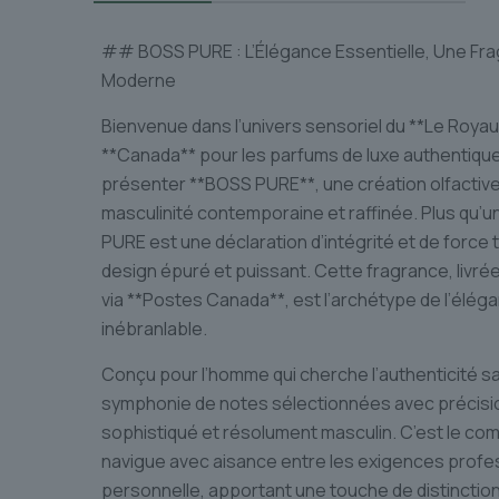
## BOSS PURE : L’Élégance Essentielle, Une Fr
Moderne
Bienvenue dans l’univers sensoriel du **Le Roya
**Canada** pour les parfums de luxe authentiqu
présenter **BOSS PURE**, une création olfactive
masculinité contemporaine et raffinée. Plus qu
PURE est une déclaration d’intégrité et de force 
design épuré et puissant. Cette fragrance, livrée
via **Postes Canada**, est l’archétype de l’éléga
inébranlable.
Conçu pour l’homme qui cherche l’authenticité 
symphonie de notes sélectionnées avec précision,
sophistiqué et résolument masculin. C’est le comp
navigue avec aisance entre les exigences profes
personnelle, apportant une touche de distinction