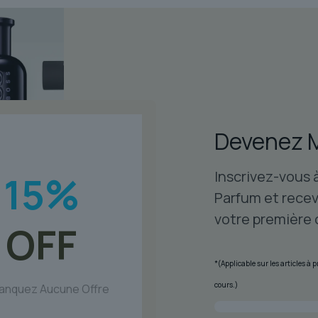
était :
est :
$99.51.
$67.40.
Devenez 
Inscrivez-vous 
15
%
Parfum et recev
votre première
OFF
*(Applicable sur les articles à
cours.)
anquez Aucune Offre