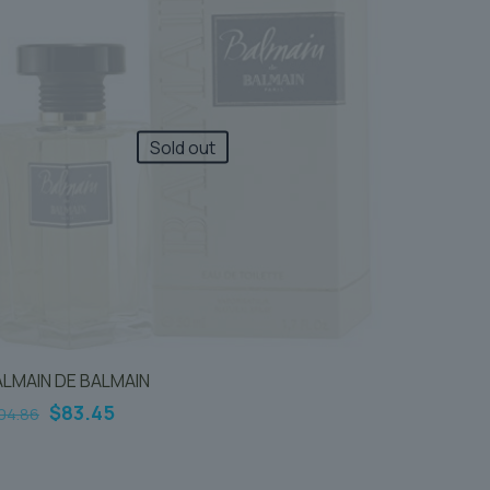
Sold out
ALMAIN DE BALMAIN
Le
Le
$
83.45
04.86
prix
prix
initial
actuel