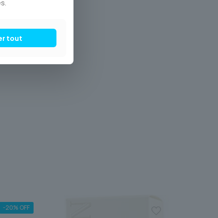
s.
er tout
-20% OFF