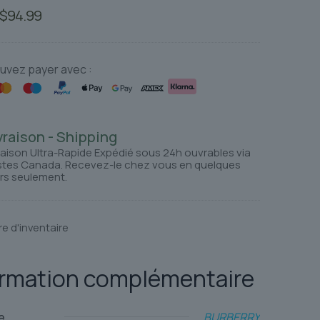
Le
Le
$
94.99
prix
prix
initial
actuel
était :
est :
uvez payer avec :
$126.26.
$94.99.
vraison - Shipping
raison Ultra-Rapide Expédié sous 24h ouvrables via
tes Canada. Recevez-le chez vous en quelques
rs seulement.
re d'inventaire
ormation complémentaire
e
BURBERRY