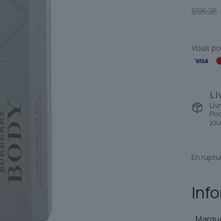
$
126.26
Vous po
Li
Liv
Pos
jou
En ruptu
Inf
Marqu