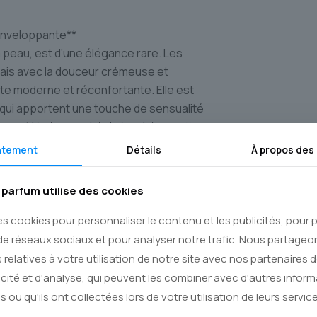
 Enveloppante**
la peau, est d’une élégance rare. Les
lais avec la douceur crémeuse et
e moderne et réconfortante. Elle est
*, qui apportent une touche de sensualité
ureux et légèrement épicé, achève cette
le et un sillage d’une discrétion
ntement
Détails
À propos des
parfum utilise des cookies
es cookies pour personnaliser le contenu et les publicités, pour
femme qui ne cherche pas à crier, mais
où elle apporte une touche de distinction,
de réseaux sociaux et pour analyser notre trafic. Nous partage
ent s’exprimer. C’est un parfum pour les
 relatives à votre utilisation de notre site avec nos partenaires 
illant chaque instant d’une aura
icité et d'analyse, qui peuvent les combiner avec d'autres infor
s ou qu'ils ont collectées lors de votre utilisation de leurs service