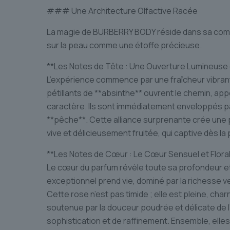
### Une Architecture Olfactive Racée
La magie de BURBERRY BODY réside dans sa compo
sur la peau comme une étoffe précieuse.
**Les Notes de Tête : Une Ouverture Lumineuse e
L’expérience commence par une fraîcheur vibrant
pétillants de **absinthe** ouvrent le chemin, ap
caractère. Ils sont immédiatement enveloppés par
**pêche**. Cette alliance surprenante crée une p
vive et délicieusement fruitée, qui captive dès l
**Les Notes de Cœur : Le Cœur Sensuel et Flora
Le cœur du parfum révèle toute sa profondeur et
exceptionnel prend vie, dominé par la richesse v
Cette rose n’est pas timide ; elle est pleine, cha
soutenue par la douceur poudrée et délicate de l
sophistication et de raffinement. Ensemble, elle