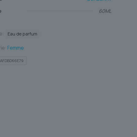
e
60ML
te:
Eau de parfum
ie:
Femme
AFDBD66E79