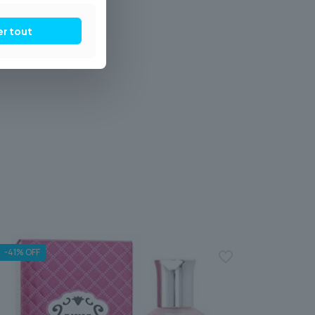
er tout
-41% OFF