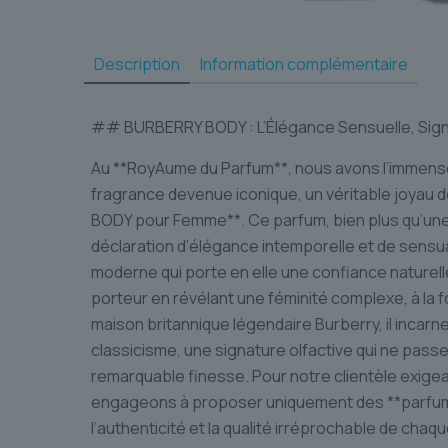
Description
Information complémentaire
## BURBERRY BODY : L’Élégance Sensuelle, Sig
Au **RoyAume du Parfum**, nous avons l’immense
fragrance devenue iconique, un véritable joyau d
BODY pour Femme**. Ce parfum, bien plus qu’une 
déclaration d’élégance intemporelle et de sensu
moderne qui porte en elle une confiance naturelle
porteur en révélant une féminité complexe, à la 
maison britannique légendaire Burberry, il incarne
classicisme, une signature olfactive qui ne pass
remarquable finesse. Pour notre clientèle exige
engageons à proposer uniquement des **parfums
l’authenticité et la qualité irréprochable de chaqu