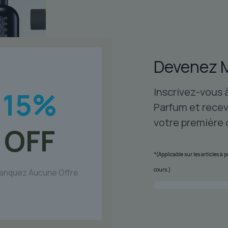
Le
op
pe
êt
Devenez 
ch
su
Inscrivez-vous 
15
%
la
p
Parfum et recev
du
votre première
OFF
pr
*(Applicable sur les articles à
cours.)
anquez Aucune Offre