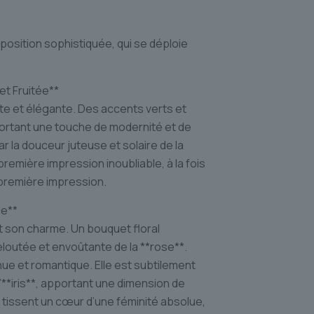
sition sophistiquée, qui se déploie
t Fruitée**
e et élégante. Des accents verts et
portant une touche de modernité et de
 la douceur juteuse et solaire de la
remière impression inoubliable, à la fois
a première impression.
le**
 son charme. Un bouquet floral
eloutée et envoûtante de la **rose**.
rnue et romantique. Elle est subtilement
’**iris**, apportant une dimension de
s tissent un cœur d’une féminité absolue,