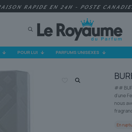
RAISON RAPIDE EN 24H - POSTE CANADI
POUR LUI
PARFUMS UNISEXES
BUR
## BURB
d’une F
nous av
fragran
En ruptu