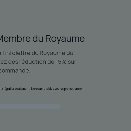
s
tions
uvent
re
Membre du Royaume
oisies
r
à l'infolettre du Royaume du
age
ez des réduction de 15% sur
 commande.
oduit
 prix régulier seulement. Non cumulable avec les promotions en