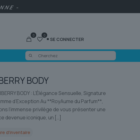
ENNE -
0
0
SE CONNECTER
BERRY BODY
ERRY BODY : L’Élégance Sensuelle, Signature
emme d’Exception Au **RoyAume du Parfum**,
ons l’immense privilège de vous présenter une
ce devenue iconique, un
[…]
re d'inventaire