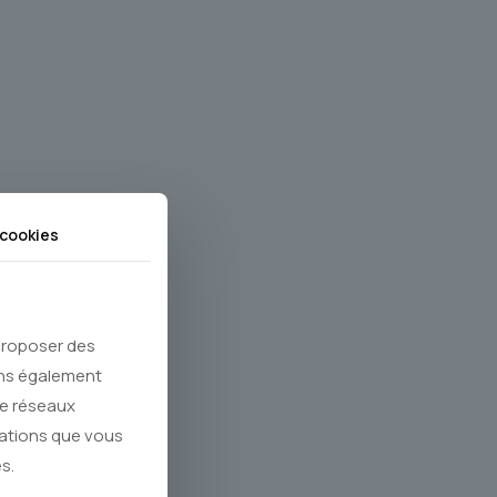
cookies
 proposer des
ons également
de réseaux
mations que vous
s.