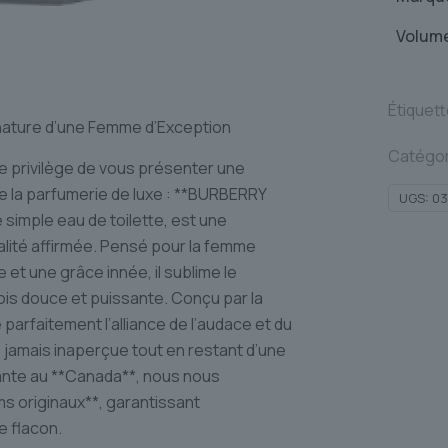
Volum
Étiquet
nature d’une Femme d’Exception
Catégor
 privilège de vous présenter une
e la parfumerie de luxe : **BURBERRY
UGS:
03
simple eau de toilette, est une
alité affirmée. Pensé pour la femme
 et une grâce innée, il sublime le
fois douce et puissante. Conçu par la
 parfaitement l’alliance de l’audace et du
e jamais inaperçue tout en restant d’une
ante au **Canada**, nous nous
 originaux**, garantissant
e flacon.