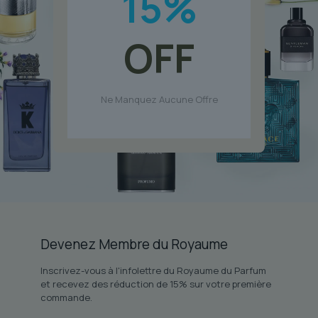
15
%
sur
la
page
OFF
du
produit
Ne Manquez Aucune Offre
Devenez Membre du Royaume
Inscrivez-vous à l'infolettre du Royaume du Parfum
et recevez des réduction de 15% sur votre première
commande.