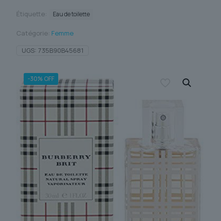
Étiquette:
Eau de toilette
Catégorie:
Femme
UGS:
735B90B45681
-30% OFF