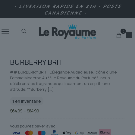
- LIVRAISON RAPIDE EN 24H - POSTE
CANADIENNE -
0
BURBERRY BRIT
## BURBERRY BRIT : L’Élégance Audacieuse, Icône d’une
Femme Moderne Au **Le Royaume du Parfum**, nous
célébrons les fragrances qui incarnent un esprit, une
attitude. **Burberry
[…]
1 en inventaire
Plage
$
64.99
–
$
84.99
de
prix :
$64.99
Vous pouvez payer avec :
à
$84.99