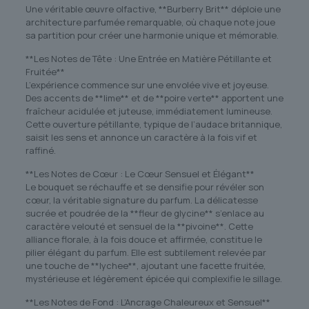
Une véritable œuvre olfactive, **Burberry Brit** déploie une
architecture parfumée remarquable, où chaque note joue
sa partition pour créer une harmonie unique et mémorable.
**Les Notes de Tête : Une Entrée en Matière Pétillante et
Fruitée**
L’expérience commence sur une envolée vive et joyeuse.
Des accents de **lime** et de **poire verte** apportent une
fraîcheur acidulée et juteuse, immédiatement lumineuse.
Cette ouverture pétillante, typique de l’audace britannique,
saisit les sens et annonce un caractère à la fois vif et
raffiné.
**Les Notes de Cœur : Le Cœur Sensuel et Élégant**
Le bouquet se réchauffe et se densifie pour révéler son
cœur, la véritable signature du parfum. La délicatesse
sucrée et poudrée de la **fleur de glycine** s’enlace au
caractère velouté et sensuel de la **pivoine**. Cette
alliance florale, à la fois douce et affirmée, constitue le
pilier élégant du parfum. Elle est subtilement relevée par
une touche de **lychee**, ajoutant une facette fruitée,
mystérieuse et légèrement épicée qui complexifie le sillage.
**Les Notes de Fond : L’Ancrage Chaleureux et Sensuel**