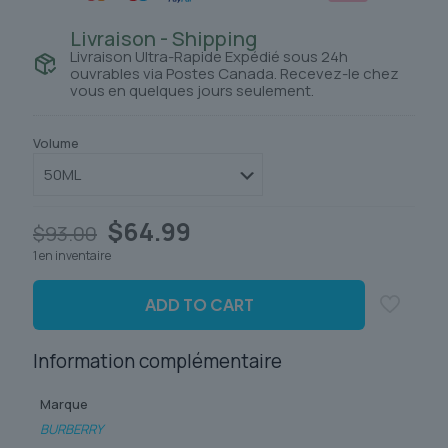
Livraison - Shipping
Livraison Ultra-Rapide Expédié sous 24h
ouvrables via Postes Canada. Recevez-le chez
vous en quelques jours seulement.
Volume
Le
Le
$
64.99
$
93.00
prix
prix
1 en inventaire
initial
actuel
était :
est :
$93.00.
$64.99.
ADD TO CART
Information complémentaire
Marque
BURBERRY