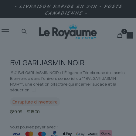
- LIVRAISON RAPIDE EN 24H - POSTE
CANADIENNE -
0
BVLGARI JASMIN NOIR
## BVLGARI JASMIN NOIR : L’Élégance Ténébreuse du Jasmin
Bienvenue dans l’univers sensoriel du **BVLGARI JASMIN
NOIR**, une création olfactive qui incarne l’audace et la
séduction
[…]
En rupture d'inventaire
Plage
$
89.99
–
$
115.00
de
prix :
$89.99
Vous pouvez payer avec :
à
$115.00