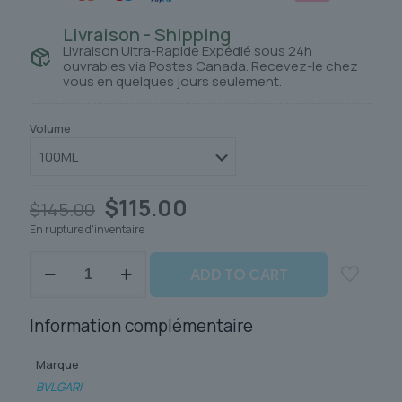
Livraison - Shipping
Livraison Ultra-Rapide Expédié sous 24h
ouvrables via Postes Canada. Recevez-le chez
vous en quelques jours seulement.
Volume
Le
Le
$
115.00
$
145.00
prix
prix
En rupture d'inventaire
initial
actuel
était :
est :
quantité
$145.00.
$115.00.
ADD TO CART
de
BVLGARI
JASMIN
Information complémentaire
NOIR
Marque
BVLGARI