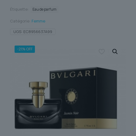
Étiquette:
Eau de parfum
Catégorie:
Femme
UGS:
EC8956637A99
-21% OFF