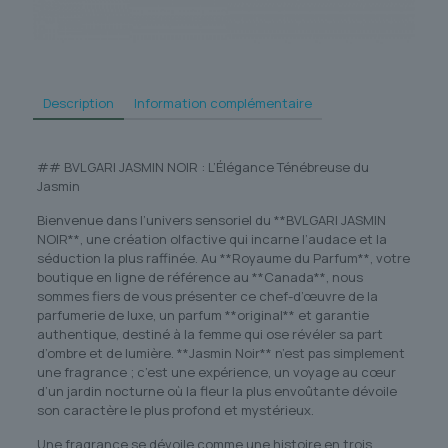
Description
Information complémentaire
## BVLGARI JASMIN NOIR : L’Élégance Ténébreuse du
Jasmin
Bienvenue dans l’univers sensoriel du **BVLGARI JASMIN
NOIR**, une création olfactive qui incarne l’audace et la
séduction la plus raffinée. Au **Royaume du Parfum**, votre
boutique en ligne de référence au **Canada**, nous
sommes fiers de vous présenter ce chef-d’œuvre de la
parfumerie de luxe, un parfum **original** et garantie
authentique, destiné à la femme qui ose révéler sa part
d’ombre et de lumière. **Jasmin Noir** n’est pas simplement
une fragrance ; c’est une expérience, un voyage au cœur
d’un jardin nocturne où la fleur la plus envoûtante dévoile
son caractère le plus profond et mystérieux.
Une fragrance se dévoile comme une histoire en trois