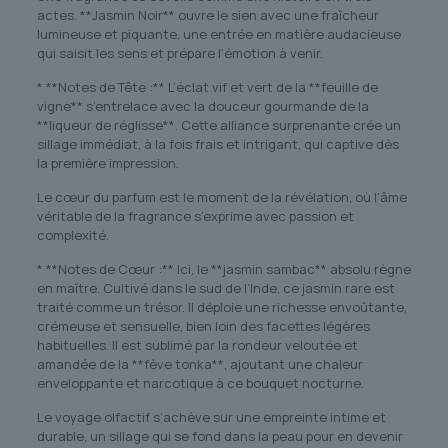
actes. **Jasmin Noir** ouvre le sien avec une fraîcheur
lumineuse et piquante, une entrée en matière audacieuse
qui saisit les sens et prépare l’émotion à venir.
* **Notes de Tête :** L’éclat vif et vert de la **feuille de
vigne** s’entrelace avec la douceur gourmande de la
**liqueur de réglisse**. Cette alliance surprenante crée un
sillage immédiat, à la fois frais et intrigant, qui captive dès
la première impression.
Le cœur du parfum est le moment de la révélation, où l’âme
véritable de la fragrance s’exprime avec passion et
complexité.
* **Notes de Cœur :** Ici, le **jasmin sambac** absolu règne
en maître. Cultivé dans le sud de l’Inde, ce jasmin rare est
traité comme un trésor. Il déploie une richesse envoûtante,
crémeuse et sensuelle, bien loin des facettes légères
habituelles. Il est sublimé par la rondeur veloutée et
amandée de la **fève tonka**, ajoutant une chaleur
enveloppante et narcotique à ce bouquet nocturne.
Le voyage olfactif s’achève sur une empreinte intime et
durable, un sillage qui se fond dans la peau pour en devenir