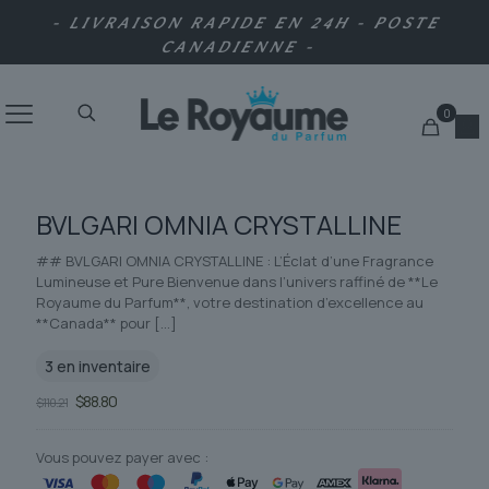
- LIVRAISON RAPIDE EN 24H - POSTE
CANADIENNE -
0
BVLGARI OMNIA CRYSTALLINE
## BVLGARI OMNIA CRYSTALLINE : L’Éclat d’une Fragrance
Lumineuse et Pure Bienvenue dans l’univers raffiné de **Le
Royaume du Parfum**, votre destination d’excellence au
**Canada** pour
[…]
3 en inventaire
Le
Le
$
88.80
$
110.21
prix
prix
initial
actuel
était :
est :
Vous pouvez payer avec :
$110.21.
$88.80.