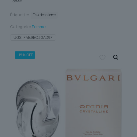
65ML
Étiquette:
Eau de toilette
Catégorie:
Femme
UGS:
F4B9EC30AD9F
-19% OFF