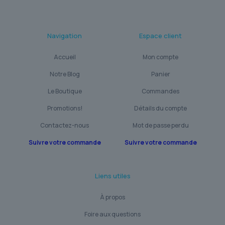
Navigation
Espace client
Accueil
Mon compte
Notre Blog
Panier
Le Boutique
Commandes
Promotions!
Détails du compte
Contactez-nous
Mot de passe perdu
Suivre votre commande
Suivre votre commande
Liens utiles
À propos
Foire aux questions