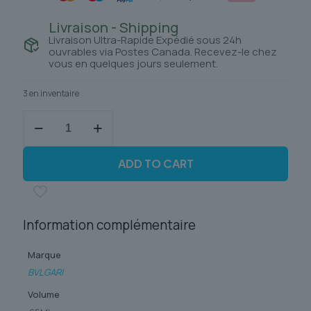
Livraison - Shipping
Livraison Ultra-Rapide Expédié sous 24h
ouvrables via Postes Canada. Recevez-le chez
vous en quelques jours seulement.
3 en inventaire
quantité
de
BVLGARI
OMNIA
ADD TO CART
CRYSTALLINE
Information complémentaire
Marque
BVLGARI
Volume