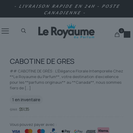
- LIVRAISON RAPIDE EN 24H - POSTE
CANADIENNE -
0
CABOTINE DE GRES
## CABOTINE DE GRÈS : L’Élégance Florale Intemporelle Chez
**Le Royaume du Parfum**, votre destination d’excellence
pour les **parfums originaux** au **Canada**, nous sommes
fiers de
[…]
1 en inventaire
Le
Le
$
51.35
$
78.11
prix
prix
initial
actuel
était :
est :
Vous pouvez payer avec :
$78.11.
$51.35.