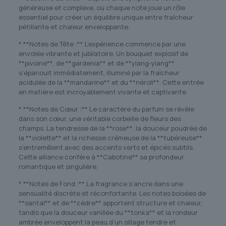
généreuse et complexe, où chaque note joue un rôle
essentiel pour créer un équilibre unique entre fraîcheur
pétillante et chaleur enveloppante.
* **Notes de Tête :** L’expérience commence par une
envolée vibrante et jubilatoire. Un bouquet explosif de
**pivoine**, de **gardenia** et de **ylang-ylang**
s’épanouit immédiatement, illuminé par la fraîcheur
acidulée de la **mandarine** et du **néroli**. Cette entrée
en matière est incroyablement vivante et captivante.
* **Notes de Cœur :** Le caractère du parfum se révèle
dans son cœur, une véritable corbeille de fleurs des
champs. La tendresse de la **rose**, la douceur poudrée de
la **violette** et la richesse crémeuse de la **tubéreuse**
s’entremêlent avec des accents verts et épicés subtils.
Cette alliance confère à **Cabotine** sa profondeur
romantique et singulière.
* **Notes de Fond :** La fragrance s’ancre dans une
sensualité discrète et réconfortante. Les notes boisées de
**santal** et de **cèdre** apportent structure et chaleur,
tandis que la douceur vanillée du **tonka** et la rondeur
ambrée enveloppent la peau d’un sillage tendre et