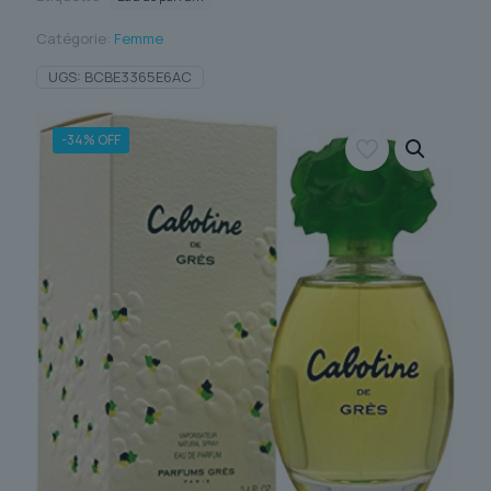
Catégorie:
Femme
UGS:
BCBE3365E6AC
-34% OFF