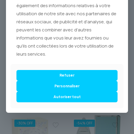
vous offrir une expérience d’achat sécurisée et
également des informations relatives à votre
personnalisée depuis le **Canada**. Nous vous proposons
exclusivement des **parfums originaux**, garantis
utilisation de notre site avec nos partenaires de
authentiques et dans leur conditionnement d’origine. Votre
réseaux sociaux, de publicité et d'analyse, qui
flacon de **CASHMERE MIST** vous sera expédié avec le
peuvent les combiner avec d'autres
plus grand soin, via **Postes Canada**, pour vous parvenir
directement dans votre écrin privé.
informations que vous leur avez fournies ou
qu'ils ont collectées lors de votre utilisation de
Découvrez cette œuvre olfactive intemporelle et laissez-
vous envelopper par son nuage de douceur. Ajoutez
leurs services.
**CASHMERE MIST** à votre collection et incarnez une
élégance aussi douce que puissante.
Refuser
Personnaliser
Autoriser tout
Produits similaires
-30% OFF
-54% OFF