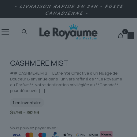
- LIVRAISON RAPIDE EN 24H - POSTE
CANADIENNE -
0
CASHMERE MIST
## CASHMERE MIST : L’Étreinte Olfactive d’un Nuage de
Douceur Bienvenue dans l’univers raffiné de **Le Royaume
du Parfum**, votre destination privilégiée au **Canada**
pour découvrir
[…]
1 en inventaire
Plage
$
67.99
–
$
82.99
de
prix :
$67.99
Vous pouvez payer avec :
à
$82.99