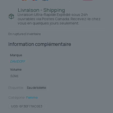
Livraison - Shipping
Livraison Ultra-Rapide Expédié sous 24h
ouvrables via Postes Canada. Recevez-le chez
vous en quelques jours seulement.
En rupture d'inventaire
Information complémentaire
Marque
DAVIDOFF
Volume
50ML
Étiquette:
Eau de toilette
Catégorie:
Femme
UGS:
6F3EF77AC0E3