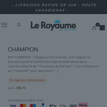
- LIVRAISON RAPIDE EN 24H - POSTE
CANADIENNE -
0
CHAMPION
## CHAMPION : L’Élégance Victorieuse, une Fragrance
Exclusive pour la Femme d’Exception Bienvenue dans
l’univers olfactif du **Royaume du Parfum**, votre référence
au **Canada** pour découvrir
[…]
En rupture d'inventaire
Le
Le
$
56.70
$
88.81
prix
prix
initial
actuel
était :
est :
Vous pouvez payer avec :
$88.81.
$56.70.