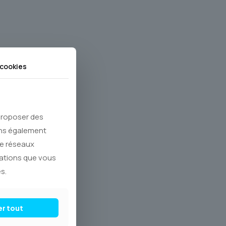
cookies
 proposer des
ons également
de réseaux
mations que vous
s.
er tout