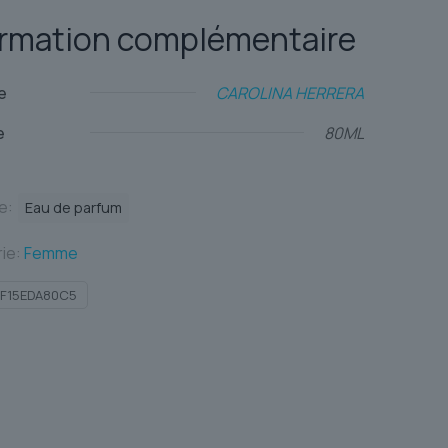
ormation complémentaire
e
CAROLINA HERRERA
e
80ML
te:
Eau de parfum
ie:
Femme
F15EDA80C5