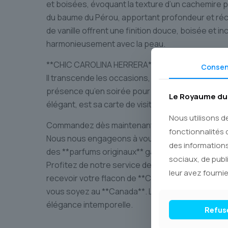
et boisées, évoquant la texture d’un cachemire pr
du baume du Pérou, apportant profondeur et réco
de vanille offrent une finition douce, boisée et 
harmonieusement avec la peau.
**CHIC CAROLINA HERRERA** est le compagnon olfa
Conse
Il transcende les occasions, se portant avec aut
présence qu’en soirée pour captiver tous les regard
Le Royaume du 
élégant, est sa carte de visite la plus précieuse.
Nous utilisons d
Commandez dès maintenant cette icône de la pa
fonctionnalités 
Nous nous engageons à vous offrir une expérien
des informations
des **parfums originaux** garantis, authentifiés 
sociaux, de publ
Profitez de notre service de **livraison par Post
leur avez fournie
recevoir votre flacon de **CHIC CAROLINA HERR
vous soyez au **Canada**. Laissez cette fragranc
élégance intemporelle.
Refus