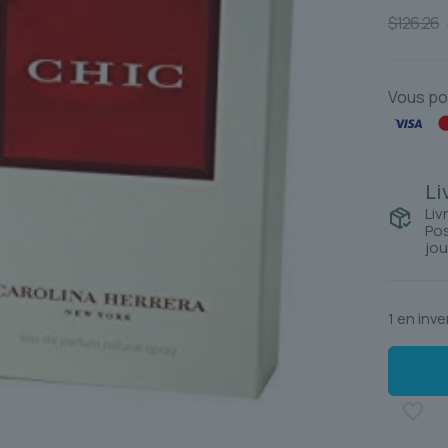
$
126.26
Vous po
Li
Liv
Pos
jou
1 en inve