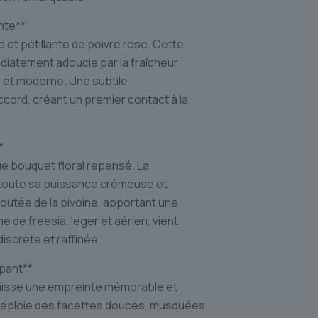
nte**
et pétillante de poivre rose. Cette
iatement adoucie par la fraîcheur
e et moderne. Une subtile
accord, créant un premier contact à la
*
e bouquet floral repensé. La
 toute sa puissance crémeuse et
loutée de la pivoine, apportant une
de freesia, léger et aérien, vient
iscrète et raffinée.
ppant**
, laisse une empreinte mémorable et
déploie des facettes douces, musquées