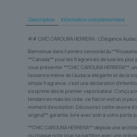
Description
Information complémentaire
## CHIC CAROLINA HERRERA : L’Élégance Audac
Bienvenue dans l’univers sensoriel du **Royaume
**Canada** pour les fragrances de luxe les plus
vous présenter **CHIC CAROLINA HERRERA**, un
l’essence même de l’audace élégante et de la so
simple fragrance, c’est une déclaration d’intenti
s’exprime dès le premier vaporisateur. Conçu pou
tendances mais les crée, ce flacon est un joyau ol
moment d’exception. Découvrez cette œuvre d’ar
original** garantie, livré avec soin à votre porte
**CHIC CAROLINA HERRERA** déploie une architect
où chaque note joue sa partition avec une préci