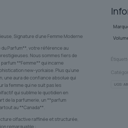
Inf
Marqu
ieuse, Signature d’une Femme Moderne
Volum
 du Parfum**, votre référence au
 prestigieuses. Nous sommes fiers de
Étiquet
 parfum **Femme** qui incarne
phistication new-yorkaise. Plus qu’une
Catégor
on, une aura de confiance absolue qui
UGS:
A8
r la femme qui ne suit pas les
factif qui sublime le quotidien en
t de la parfumerie, un **parfum
 partout au **Canada**.
ure olfactive raffinée et structurée,
sion remarquable :