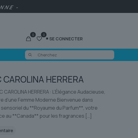
ENNE -
0
0
SE CONNECTER
C CAROLINA HERRERA
 CAROLINA HERRERA : L’Élégance Audacieuse,
re d’une Femme Moderne Bienvenue dans
s sensoriel du **Royaume du Parfum**, votre
ce au **Canada** pour les fragrances
[…]
entaire