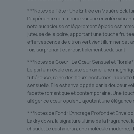
* **Notes de Tête : Une Entrée en Matière Éclata
L’expérience commence sur une envolée vibrante 
note audacieuse et légèrement épicée est imméd
juteuse de la poire, apportant une touche fruité
effervescence de citron vert vient illuminer cet 
fois surprenant et irrésistiblement séduisant.
* **Notes de Cœur : Le Cœur Sensuel et Florale*
Le parfum révèle ensuite son âme, une magnifiqu
tubéreuse, reine des fleurs nocturnes, apporte
sensuelle. Elle est enveloppée par la douceur ve
facette romantique et contemporaine. Une touche 
alléger ce cœur opulent, ajoutant une élégance d
* **Notes de Fond : L’Ancrage Profond et Envelo
La dry down, la signature ultime de la fragrance
chaude. Le cashmeran, une molécule moderne, 