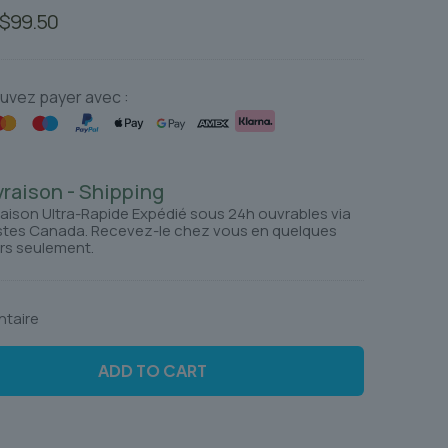
Le
Le
$
99.50
prix
prix
initial
actuel
était :
est :
uvez payer avec :
$126.26.
$99.50.
vraison - Shipping
raison Ultra-Rapide Expédié sous 24h ouvrables via
tes Canada. Recevez-le chez vous en quelques
rs seulement.
ntaire
ADD TO CART