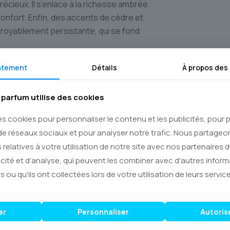
écieux. Il s’enlace à la richesse ambrée
nfort. Enfin, des accents de cèdre et
incroyablement persistante, qui se fond
ctif idéal pour la femme d’aujourd’hui.
ntement
Détails
À propos des
ant d’aisance au bureau pour affirmer sa
s. Son sillage, à la fois distinctif et
parfum utilise des cookies
es cookies pour personnaliser le contenu et les publicités, pour
rfumerie sur **Le Royaume du Parfum**.
de réseaux sociaux et pour analyser notre trafic. Nous partage
ce d’achat sécurisée et premium, avec
 relatives à votre utilisation de notre site avec nos partenaires 
et conditionnés avec le plus grand soin.
icité et d'analyse, qui peuvent les combiner avec d'autres infor
es Canada** fiable et efficace, pour
s ou qu'ils ont collectées lors de votre utilisation de leurs service
ERA** directement chez vous, où que
e signature sceller votre style d’une
er
Personnaliser
Autoris