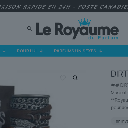
RAISON RAPIDE EN 24H - POSTE CANADI
POUR LUI
PARFUMS UNISEXES
DIRT
## DIRT
Masculin
**Royau
pour dé
1 en inv