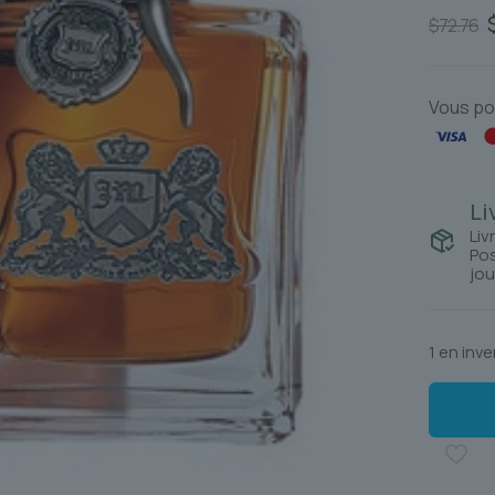
$
72.76
p
i
é
Vous po
Li
Liv
Pos
jou
1 en inve