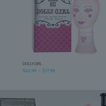
DOLLY GIRL
Plage
$
42.99
–
$
77.99
de
Ce
prix :
produit
$42.99
a
à
plusieurs
$77.99
variations.