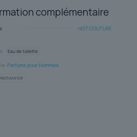
ormation complémentaire
e
HOT COUTURE
te:
Eau de toilette
ie:
Parfums pour Hommes
AB05AA9108