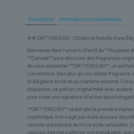
Description
Information complémentaire
## DIRTY ENGLISH : L’Essence Rebelle d’une Él
Bienvenue dans l’univers olfactif du **Royaume d
**Canada** pour découvrir des fragrances origi
de vous présenter **DIRTY ENGLISH**, un parfu
conventions. Bien plus qu’une simple fragrance, c
à l’élégance brute et au charisme assumé. Conç
étiquettes, ce parfum original mêle avec audac
pour créer une signature olfactive aussi intriga
**DIRTY ENGLISH** séduit dès la première impres
sophistiqué. Il ne s’agit pas d’une douceur discr
raconte une histoire de force et de sensualité. Ce
celui qui cherche à affirmer son individualité, qu