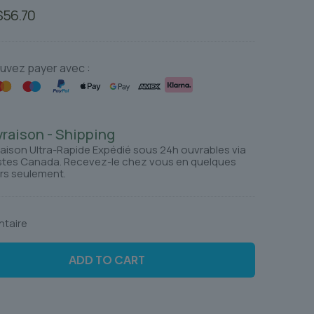
Le
Le
$
56.70
rix
prix
nitial
actuel
tait :
est :
uvez payer avec :
$72.76.
$56.70.
vraison - Shipping
raison Ultra-Rapide Expédié sous 24h ouvrables via
tes Canada. Recevez-le chez vous en quelques
rs seulement.
ntaire
ADD TO CART