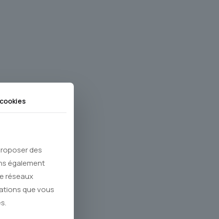
cookies
 proposer des
ons également
de réseaux
mations que vous
s.