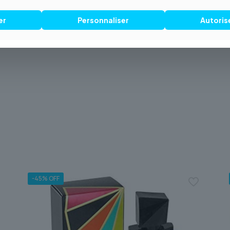
a raconter votre histoire. Nous assurons
er
Personnaliser
Autoris
écurisée pour vous faire recevoir votre
 l’audace, adoptez le caractère.
-45% OFF