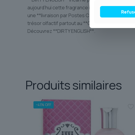
aujourd’hui cette fragrance iconique et laissez-l
Refus
une **livraison par Postes Canada** soignée et s
trésor olfactif partout au **Canada**. Découvrez
Découvrez **DIRTY ENGLISH**.
Produits similaires
-41% OFF