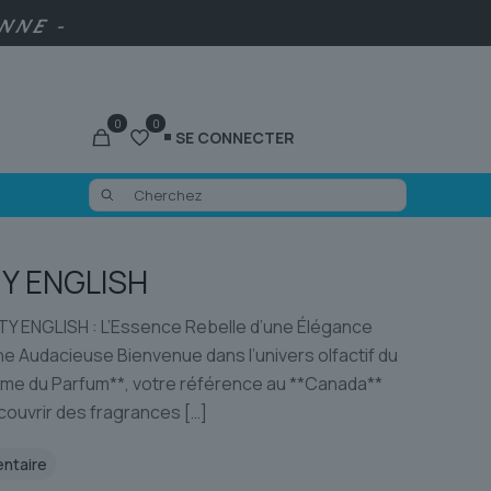
ENNE -
0
0
SE CONNECTER
Y ENGLISH
Y ENGLISH : L’Essence Rebelle d’une Élégance
e Audacieuse Bienvenue dans l’univers olfactif du
me du Parfum**, votre référence au **Canada**
couvrir des fragrances
[…]
entaire