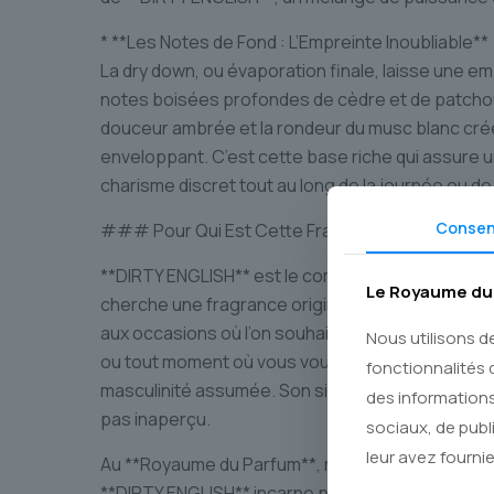
* **Les Notes de Fond : L’Empreinte Inoubliable**
La dry down, ou évaporation finale, laisse une em
notes boisées profondes de cèdre et de patchouli
douceur ambrée et la rondeur du musc blanc crée
enveloppant. C’est cette base riche qui assure 
charisme discret tout au long de la journée ou de 
Conse
### Pour Qui Est Cette Fragrance ?
**DIRTY ENGLISH** est le compagnon idéal de l’ho
Le Royaume du 
cherche une fragrance originale qui reflète sa for
aux occasions où l’on souhaite marquer les esprit
Nous utilisons d
ou tout moment où vous voulez projeter une ima
fonctionnalités 
masculinité assumée. Son sillage distinctif en f
des informations
pas inaperçu.
sociaux, de publ
leur avez fournie
Au **Royaume du Parfum**, nous sélectionnons 
**DIRTY ENGLISH** incarne parfaitement cette 