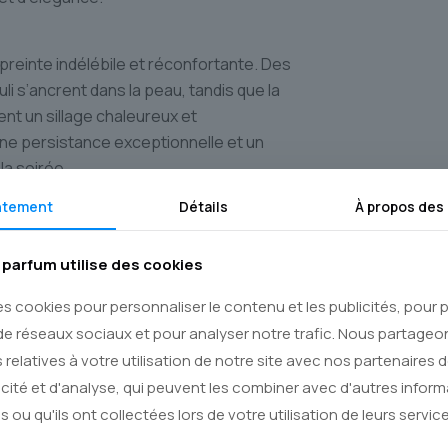
preinte indélébile et réconfortante. Des
 s’ancrent dans la peau, tandis que la
nt un sillage chaleureux et
une persistance exceptionnelle et un
la soirée.
ntement
Détails
À propos des
mme qui a confiance en lui et qui
parfum utilise des cookies
ce intérieure. Il convient parfaitement
s : dîners élégants, sorties entre amis,
es cookies pour personnaliser le contenu et les publicités, pour
ge de sophistication nonchalante et de
de réseaux sociaux et pour analyser notre trafic. Nous partage
ait un parfum pour hommes qui ne passe
 relatives à votre utilisation de notre site avec nos partenaires 
icité et d'analyse, qui peuvent les combiner avec d'autres infor
s ou qu'ils ont collectées lors de votre utilisation de leurs service
avec exigence des créations uniques.
quête de l’exception. Commandez dès