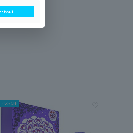
er tout
-18% OFF