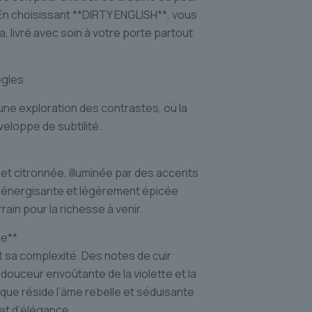
En choisissant **DIRTY ENGLISH**, vous
, livré avec soin à votre porte partout
ègles
une exploration des contrastes, où la
veloppe de subtilité.
et citronnée, illuminée par des accents
 énergisante et légèrement épicée
ain pour la richesse à venir.
me**
 sa complexité. Des notes de cuir
ouceur envoûtante de la violette et la
 que réside l’âme rebelle et séduisante
et d’élégance.