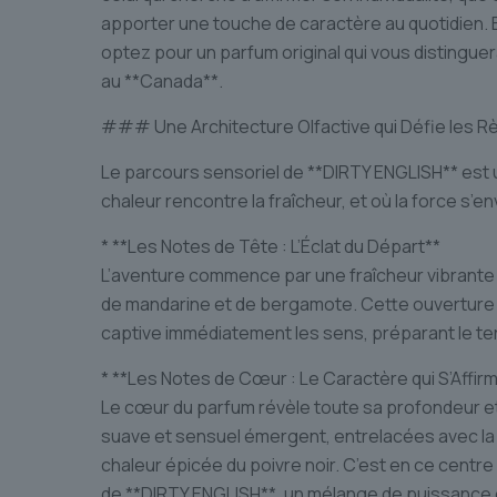
apporter une touche de caractère au quotidien. 
optez pour un parfum original qui vous distinguera
au **Canada**.
### Une Architecture Olfactive qui Défie les R
Le parcours sensoriel de **DIRTY ENGLISH** est 
chaleur rencontre la fraîcheur, et où la force s’en
* **Les Notes de Tête : L’Éclat du Départ**
L’aventure commence par une fraîcheur vibrante 
de mandarine et de bergamote. Cette ouverture
captive immédiatement les sens, préparant le terr
* **Les Notes de Cœur : Le Caractère qui S’Affir
Le cœur du parfum révèle toute sa profondeur et
suave et sensuel émergent, entrelacées avec la d
chaleur épicée du poivre noir. C’est en ce centre
de **DIRTY ENGLISH**, un mélange de puissance 