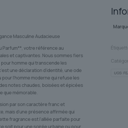
Inf
Marqu
égance Masculine Audacieuse
Étiquet
u Parfum**, votre référence au
nales et captivantes. Nous sommes fiers
Catégor
m pour homme qui transcende les
’est une déclaration d’identité, une ode
UGS:
FE
u pour l’homme moderne qui refuse les
e des notes chaudes, boisées et épicées
nte que mémorable.
sion par son caractère franc et
ète, mais d’une présence affirmée qui
tte fragrance est l’alliée parfaite pour
e ce soit pour une soirée urbaine ou pour