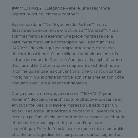
## **ED HARDY : L’Élégance Rebelle, une Fragrance
Signature pour l’Homme Moderne**
Bienvenue dans **Le Royaume du Parfum**, votre
destination d’excellence olfactive au **Canada**. Nous
sommes fiers de présenter une pièce maîtresse de la
parfumerie masculine contemporaine : le parfum **ED
HARDY**. Bien plus qu’une simple fragrance, c’est une
déclaration d’identité, une alliance audacieuse entre l’art
tatoué iconique de Christian Audigier et la sophistication
d’un jus noble. Cette création captivante est destinée à
l’homme qui refuse les conventions, cherchant un parfum
**original** qui exprime sa force, son charisme et son côté
insoumis avec une élégance indéniable.
Conçu comme un voyage sensoriel, **ED HARDY pour
Homme** déploie une architecture olfactive puissante et
envoûtante. Dès la première impression, il séduit par un
éclat vif et épicé, une véritable invitation à l’aventure. Le
cœur du parfum révèle une profondeur aromatique chaude
et sensuelle, enveloppant le porteur d’une aura
magnétique. Enfin, le fond laisse une empreinte mémorable
et virile, un sillage discret mais présent qui témoigne d’un