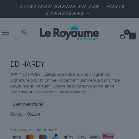
- LIVRAISON RAPIDE EN 24H - POSTE
CANADIENNE -
0
ED HARDY
## **ED HARDY : L’Élégance Rebelle, une Fragrance
Signature pour l’Homme Moderne** Bienvenue dans **Le
Royaume du Parfum**, votre destination d’excellence
olfactive au **Canada**. Nous sommes
[…]
3 en inventaire
Plage
$
47.99
–
$
62.99
de
prix :
$47.99
Vous pouvez payer avec :
à
$62.99