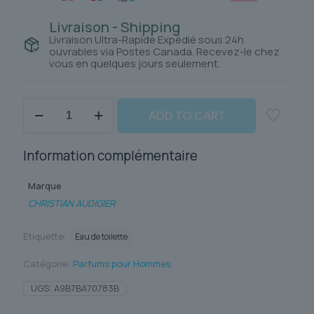
Livraison - Shipping
Livraison Ultra-Rapide Expédié sous 24h
ouvrables via Postes Canada. Recevez-le chez
vous en quelques jours seulement.
quantité
ADD TO CART
de
ED
HARDY
Information complémentaire
Marque
CHRISTIAN AUDIGIER
Étiquette:
Eau de toilette
Catégorie:
Parfums pour Hommes
UGS:
A9B7BA70783B