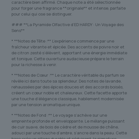
caractère bien affirmé. Chaque note a été sélectionnée
pour forger une fragrance **originale** et intense, parfaite
pour celui qui ose se distinguer.
### **La Pyramide Olfactive d’ED HARDY : Un Voyage des
Sens**
* **Notes de Tête :** L’expérience commence par une
fraîcheur vibrante et épicée. Des accents de poivre noir et
de citron zesté s’élèvent, apportant une énergie immédiate
et tonique. Cette ouverture audacieuse prépare le terrain
pour la richesse à venir.
* **Notes de Cœur :** Le caractère véritable du parfum se
révèle ici dans toute sa splendeur. Des notes de lavande,
rehaussées par des épices douces et des accords boisés,
créent un cœur noble et chaleureux. Cette facette apporte
une touche d’élégance classique, habilement modernisée
par une tension aromatique unique.
* **Notes de Fond :** Le voyage s’achève sur une
empreinte profonde et enveloppante. Le mélange puissant
de cuir suave, de bois de cèdre et de mousse de chêne,
adouci par une touche d’ambre, s’ancre dans la peau. Cette
base crée un sillage durable et séduisant, la signature