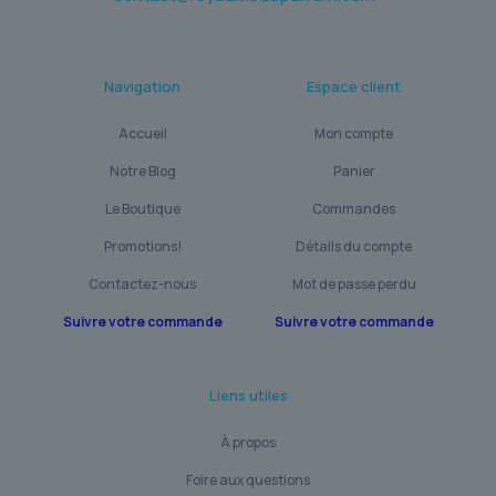
Navigation
Espace client
Accueil
Mon compte
Notre Blog
Panier
Le Boutique
Commandes
Promotions!
Détails du compte
Contactez-nous
Mot de passe perdu
Suivre votre commande
Suivre votre commande
Liens utiles
À propos
Foire aux questions