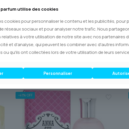
lacon d’ENJOY Jean Patou et laissez-
parfum utilise des cookies
ce. Parfaite pour la femme qui assume sa
est le complément essentiel d’une
es cookies pour personnaliser le contenu et les publicités, pour
de réseaux sociaux et pour analyser notre trafic. Nous partage
 relatives à votre utilisation de notre site avec nos partenaires 
icité et d'analyse, qui peuvent les combiner avec d'autres infor
s ou qu'ils ont collectées lors de votre utilisation de leurs service
er
Personnaliser
Autoris
-41% OFF