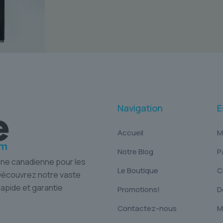
Navigation
E
Accueil
M
Notre Blog
P
gne canadienne pour les
Le Boutique
C
 Découvrez notre vaste
rapide et garantie
Promotions!
D
Contactez-nous
M