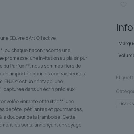
PATOU
Inf
une Œuvre d’Art Olfactive
Marqu
**, où chaque flacon raconte une
Volum
e promesse, une invitation au plaisir pur
me du Parfum**, nous sommes fiers de
ement importée pour les connaisseuses
Étiquet
m, ENJOY est un héritage, une
i, capturée dans un écrin précieux.
Catégor
envolée vibrante et fruitée**, une
UGS:
26
es de tête, pétillantes et gourmandes,
 à la douceur de la framboise. Cette
tement les sens, annonçant un voyage