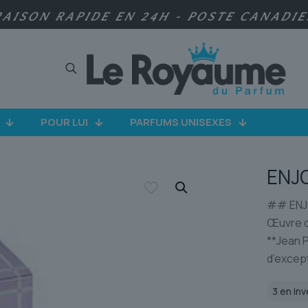
RAISON RAPIDE EN 24H - POSTE CANADI
POUR LUI
PARFUMS UNISEXES
ENJ
## ENJO
Œuvre d’
**Jean P
d’except
3 en inv