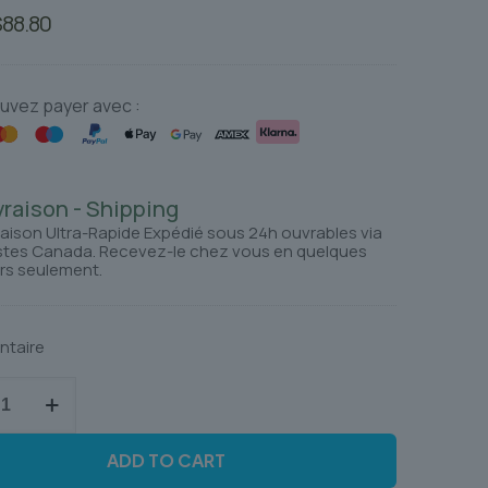
Le
Le
$
88.80
rix
prix
nitial
actuel
tait :
est :
uvez payer avec :
110.21.
$88.80.
vraison - Shipping
raison Ultra-Rapide Expédié sous 24h ouvrables via
tes Canada. Recevez-le chez vous en quelques
rs seulement.
entaire
é
ADD TO CART