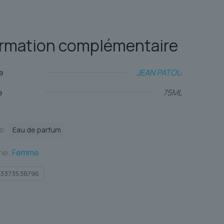
ormation complémentaire
e
JEAN PATOU
e
75ML
te:
Eau de parfum
ie:
Femme
337353B796