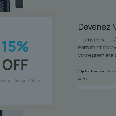
options
op
peuvent
pe
être
êt
Devenez 
choisies
ch
sur
su
Inscrivez-vous 
15
la
%
la
page
p
Parfum et recev
du
du
votre première
OFF
produit
pr
*(Applicable sur les articles à
cours.)
anquez Aucune Offre