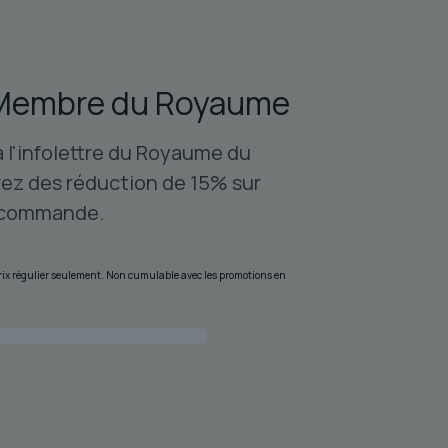
tions
uvent
re
Membre du Royaume
oisies
r
à l'infolettre du Royaume du
age
ez des réduction de 15% sur
 commande.
oduit
 prix régulier seulement. Non cumulable avec les promotions en