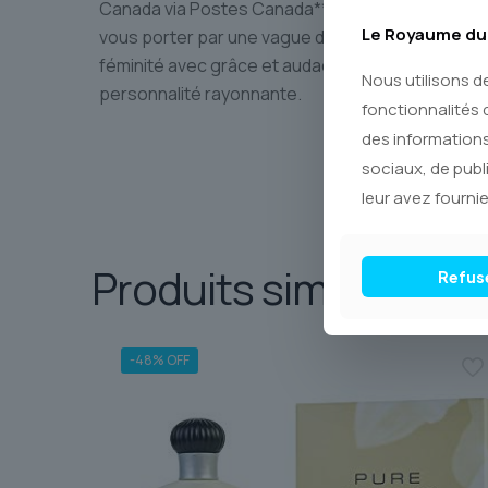
Canada via Postes Canada**. Commandez votre f
Le Royaume du 
vous porter par une vague de plaisir et d’élégan
féminité avec grâce et audace, cette fragrance 
Nous utilisons d
personnalité rayonnante.
fonctionnalités 
des informations
sociaux, de publ
leur avez fournie
Produits similaires
Refus
-48% OFF