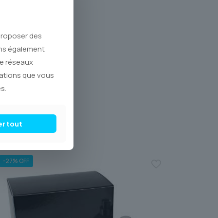
 proposer des
ons également
de réseaux
mations que vous
s.
er tout
-27% OFF