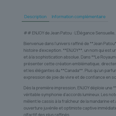
Description
Information complémentaire
## ENJOY de Jean Patou : L’Élégance Sensuelle, 
Bienvenue dans l’univers raffiné de **Jean Patou
histoire d’exception. **ENJOY**, un nom qui est un
et à la sophistication absolue. Dans **Le Royau
présenter cette création emblématique, direct
et les élégantes du **Canada**. Plus qu’un parfu
expression de joie de vivre et de confiance en so
Dès la première impression, ENJOY déploie une **
véritable symphonie d’accords lumineux. Les not
mêlent le cassis à la fraîcheur de la mandarine et
ouverture juvénile et optimiste captive immédia
olfactif des plus raffinés.