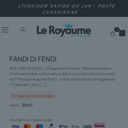
- LIVRAISON RAPIDE EN 24H - POSTE
CANADIENNE -
0
FANDI DI FENDI
## FANDI DI FENDI : L’Élégance Romaine, Réinventée pour
l’Homme Moderne Bienvenue dans l’univers olfactif exclusif
du **Royaume du Parfum**, votre destination privilégiée au
**Canada** pour
[…]
En rupture d'inventaire
Le
Le
$
88.80
$
104.86
prix
prix
initial
actuel
était :
est :
Vous pouvez payer avec :
$104.86.
$88.80.