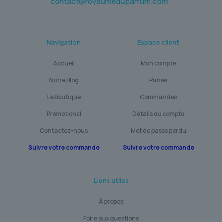
contact@royaumeduparfum.com
Navigation
Espace client
Accueil
Mon compte
Notre Blog
Panier
Le Boutique
Commandes
Promotions!
Détails du compte
Contactez-nous
Mot de passe perdu
Suivre votre commande
Suivre votre commande
Liens utiles
À propos
Foire aux questions