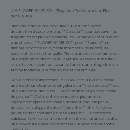
## FLOWER BY KENZO : L’Élégance Poétique d’une Fleur
dans la Ville
Bienvenue dans **Le Royaume du Parfum**, votre
destination d’excellence au **Canada** pour découvrir les
fragrances les plus emblématiques. Parmi nos créations les
plus chéries, **FLOWER BY KENZO** pour **Femme** se
distingue comme un symbole intemporel de pureté, de
poésie et de force tranquille. Plus qu’un simple parfum, c’est
une expérience olfactive qui capture l’essence d’une fleur
rare s’épanouissant au cœur de l’urbain, une allégorie de la
femme moderne, à la fois douce et déterminée.
Dès la première impression, **FLOWER BY KENZO** dévoile
une fraîcheur vibrante et singulière. La **note de tête** est
une surprise audacieuse : une éclatante et joyeuse **baie
de poivrier**. Cette entrée en matière piquante et
légèrement épicée est immédiatement adoucie par la
douceur enveloppante de la **jacynthe** et la fraîcheur
aqueuse des **pétales de rose bulgare**. Ce contraste
saisissant symbolise la rencontre entre la nature et la cité,
une ouverture pleine de caractère qui ne laisse personne
indifférent.