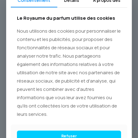
Consentement
Détails
À propos des
garanti authentique. Commandez votre flacon de
**FLOWER BY KENZO** dès aujourd’hui et laissez-vous
transporter par son histoire. Nous assurons une **livraison
Le Royaume du parfum utilise des cookies
par Postes Canada** soignée et suivie dans tout le
**Canada**, pour que cette fleur poétique puisse s’épanouir
Nous utilisons des cookies pour personnaliser le
à votre porte. Offrez-vous un symbole de liberté et de
contenu et les publicités, pour proposer des
grâce, un parfum qui, comme une fleur qui perce le béton,
célèbre la beauté audacieuse et résiliente.
fonctionnalités de réseaux sociaux et pour
analyser notre trafic. Nous partageons
également des informations relatives à votre
utilisation de notre site avec nos partenaires de
réseaux sociaux, de publicité et d'analyse, qui
Produits similaires
peuvent les combiner avec d'autres
informations que vous leur avez fournies ou
qu'ils ont collectées lors de votre utilisation de
-38% OFF
-18% OFF
leurs services.
Refuser