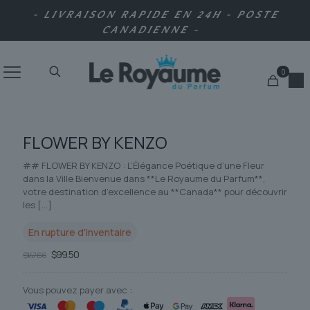
- LIVRAISON RAPIDE EN 24H - POSTE
CANADIENNE -
0
FLOWER BY KENZO
## FLOWER BY KENZO : L’Élégance Poétique d’une Fleur
dans la Ville Bienvenue dans **Le Royaume du Parfum**,
votre destination d’excellence au **Canada** pour découvrir
les
[…]
En rupture d'inventaire
Le
Le
$
99.50
$
147.66
prix
prix
initial
actuel
était :
est :
Vous pouvez payer avec :
$147.66.
$99.50.