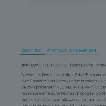
Description
Information complémentaire
## FLOWER IN THE AIR : L’Élégance d’une Flora
Bienvenue dans l’univers olfactif du **Royaume du
au **Canada** pour découvrir des créations uni
de vous présenter **FLOWER IN THE AIR**, un par
l’essence même d’une fleur à son apogée, portée
est bien plus qu’une simple eau de parfum ; c’es
émotion liquide en bouteille. Conçu pour la femme