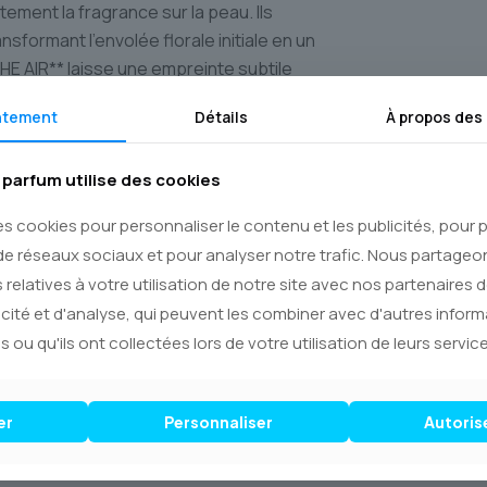
tement la fragrance sur la peau. Ils
sformant l’envolée florale initiale en un
THE AIR** laisse une empreinte subtile
 aérienne.
ntement
Détails
À propos des
factive sur **Le Royaume du Parfum**.
** soignée et sécurisée dans tout le
parfum utilise des cookies
té et de beauté vous parvienne
es cookies pour personnaliser le contenu et les publicités, pour
d’exception l’audace de la délicatesse
de réseaux sociaux et pour analyser notre trafic. Nous partage
 relatives à votre utilisation de notre site avec nos partenaires 
icité et d'analyse, qui peuvent les combiner avec d'autres infor
de violette
s ou qu'ils ont collectées lors de votre utilisation de leurs service
 de mai, Jasmin sensuel
chaleureux
er
Personnaliser
Autoris