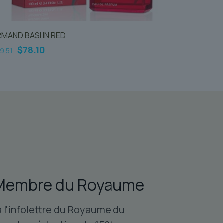
MAND BASI IN RED
Le
Le
$
78.10
9.51
prix
prix
initial
actuel
était :
est :
$99.51.
$78.10.
Membre du Royaume
à l'infolettre du Royaume du