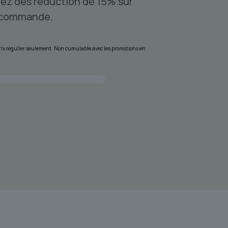
ez des réduction de 15% sur
 commande.
 prix régulier seulement. Non cumulable avec les promotions en