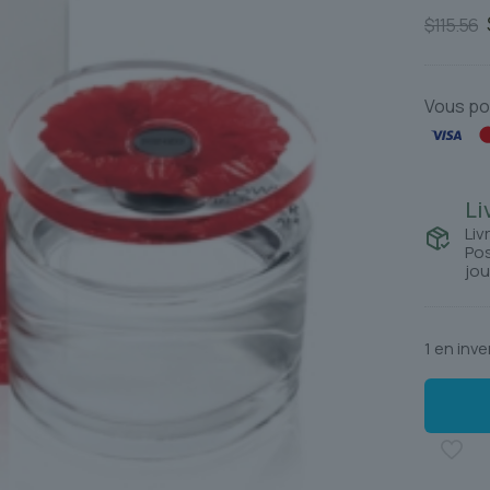
$
115.56
Vous po
Li
Liv
Pos
jou
1 en inve