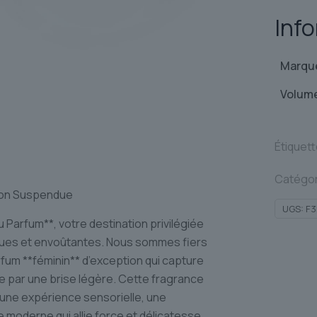
Inf
Marqu
Volum
Étiquet
Catégor
ison Suspendue
UGS:
F3
 Parfum**, votre destination privilégiée
ques et envoûtantes. Nous sommes fiers
fum **féminin** d’exception qui capture
 par une brise légère. Cette fragrance
t une expérience sensorielle, une
 moderne qui allie force et délicatesse,