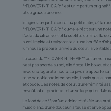
**FLOWER IN THE AIR** est un **parfum original**
et de grâce aérienne.
Imaginez un jardin secret au petit matin, où la ro
**FLOWER IN THE AIR** ouvre le récit sur une note
L’éclat du citron vert et la subtilité de la feuille
aussi limpide et revigorante qu’une bouffée d’air 
lumineuse prépare l’arrivée du cœur, la véritabl
Le cœur de **FLOWER IN THE AIR** est un hommage m
n’est pas ancrée au sol, elle flotte. Un bouquet 
avec une légèreté inouïe. La pivoine apporte sa 
rose sa noblesse intemporelle, tandis que le jas
et douce. Ces notes de cœur, d’une féminité ass
envoûtant et gracieux, tel un voilage qui ondule d
Le fond de ce **parfum original** révèle une pro
musc blanc, d’une douceur laiteuse et enveloppa