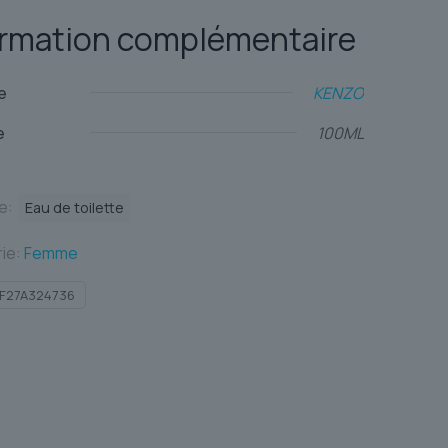
ormation complémentaire
e
KENZO
e
100ML
te:
Eau de toilette
ie:
Femme
F27A324736