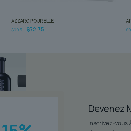
AZZARO POUR ELLE
AR
Le
Le
$
72.75
$
99.51
$
9
prix
prix
initial
actuel
était :
est :
$99.51.
$72.75.
Devenez 
Inscrivez-vous 
15
%