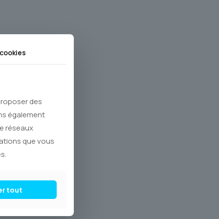
cookies
 proposer des
ons également
de réseaux
mations que vous
s.
er tout