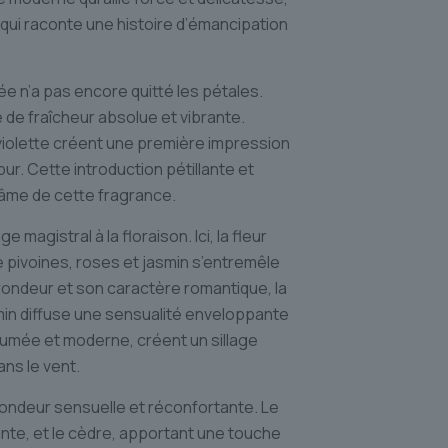
 qui raconte une histoire d’émancipation
sée n’a pas encore quitté les pétales.
 de fraîcheur absolue et vibrante.
 de violette créent une première impression
pur. Cette introduction pétillante et
e âme de cette fragrance.
agistral à la floraison. Ici, la fleur
de pivoines, roses et jasmin s’entremêle
rondeur et son caractère romantique, la
min diffuse une sensualité enveloppante
umée et moderne, créent un sillage
ans le vent.
fondeur sensuelle et réconfortante. Le
nte, et le cèdre, apportant une touche