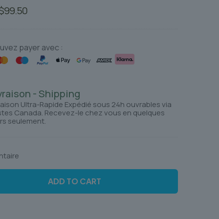
Le
Le
$
99.50
prix
prix
initial
actuel
était :
est :
uvez payer avec :
$115.56.
$99.50.
vraison - Shipping
raison Ultra-Rapide Expédié sous 24h ouvrables via
tes Canada. Recevez-le chez vous en quelques
rs seulement.
ntaire
ADD TO CART