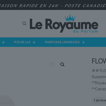
RAISON RAPIDE EN 24H - POSTE CANADI
POUR LUI
PARFUMS UNISEXES
FLOW
## FLOW
Suspendu
**Royaum
**Canad
1 en inv