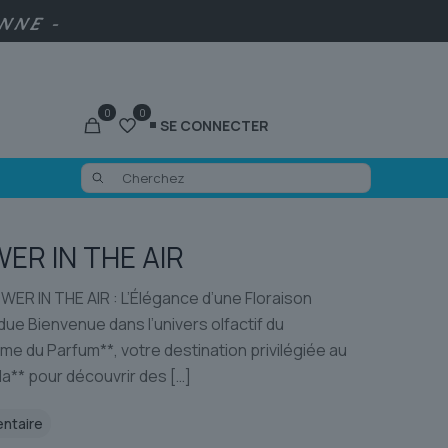
ENNE -
0
0
SE CONNECTER
ER IN THE AIR
ER IN THE AIR : L’Élégance d’une Floraison
e Bienvenue dans l’univers olfactif du
e du Parfum**, votre destination privilégiée au
a** pour découvrir des
[…]
entaire