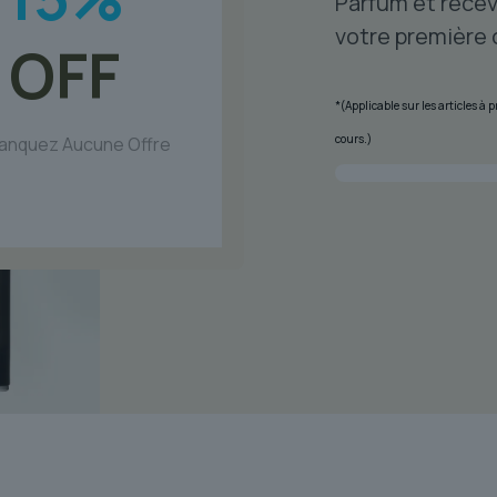
Parfum et recev
votre première
OFF
*(Applicable sur les articles à
cours.)
anquez Aucune Offre