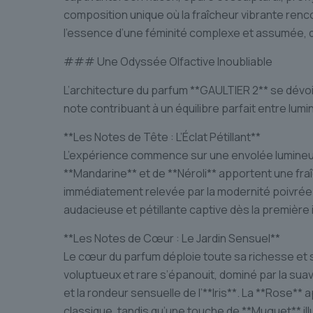
composition unique où la fraîcheur vibrante renc
l’essence d’une féminité complexe et assumée, d
### Une Odyssée Olfactive Inoubliable
L’architecture du parfum **GAULTIER 2** se dévoi
note contribuant à un équilibre parfait entre lumi
**Les Notes de Tête : L’Éclat Pétillant**
L’expérience commence sur une envolée lumineu
**Mandarine** et de **Néroli** apportent une fra
immédiatement relevée par la modernité poivrée
audacieuse et pétillante captive dès la première
**Les Notes de Cœur : Le Jardin Sensuel**
Le cœur du parfum déploie toute sa richesse et 
voluptueux et rare s’épanouit, dominé par la suavi
et la rondeur sensuelle de l’**Iris**. La **Rose*
classique, tandis qu’une touche de **Muguet** ill