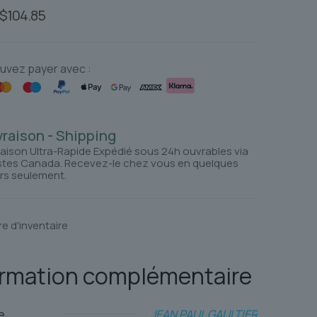
Le
Le
$
104.85
prix
prix
initial
actuel
était :
est :
uvez payer avec :
$126.26.
$104.85.
vraison - Shipping
raison Ultra-Rapide Expédié sous 24h ouvrables via
tes Canada. Recevez-le chez vous en quelques
rs seulement.
re d'inventaire
ormation complémentaire
e
JEAN PAUL GAULTIER