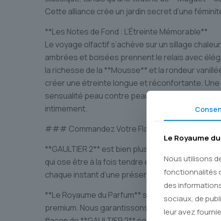
Cette alliance crée un jardin secret d’une féminit
**Les Notes de Fond : L’Étreinte Mémorable**
Le voyage olfactif s’achève sur un sillage chal
ambrées et boisées prennent le relais avec élég
la richesse de la **Mousse** et la rondeur vanill
créer une étreinte longue et réconfortante. Une
sensualité peau contre peau, faisant de **GAULT
intimement.
Conse
### Commandez Votre Flacon Iconique
Le Royaume du 
**GAULTIER 2** est bien plus qu’une fragrance ;
Nous utilisons d
qui ose être à la fois tendre et puissante. Idéal po
fonctionnalités 
chaque instant d’une présence remarquable et é
des informations
**Le Royaume du Parfum** s’engage à vous offrir
sociaux, de publ
premium. Nous garantissons l’authenticité de tou
leur avez fournie
flacon de **GAULTIER 2** sera emballé avec le pl