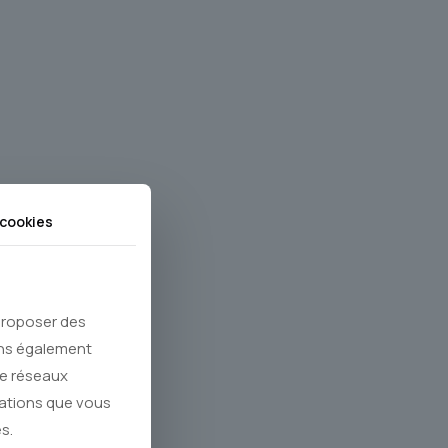
cookies
 proposer des
ons également
de réseaux
mations que vous
s.