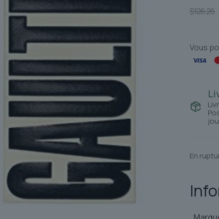
$
126.26
Vous po
Li
Liv
Pos
jou
En ruptu
Inf
Marqu