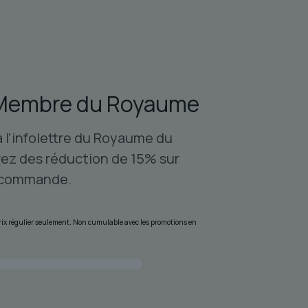
riations.
s
tions
uvent
re
oisies
Membre du Royaume
r
à l'infolettre du Royaume du
age
ez des réduction de 15% sur
 commande.
oduit
 prix régulier seulement. Non cumulable avec les promotions en