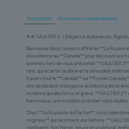
Description
Information complémentaire
## GAULTIER 2 : L’Élégance Audacieuse, Signatu
Bienvenue dans l’univers raffiné de **Le Royaume
d’excellence au **Canada** pour découvrir les fr
sommes fiers de vous présenter **GAULTIER 2**,
rare, qui incarne l’audace et la sensualité maîtris
travers tout le **Canada** via **Postes Canada**
une déclaration d’élégance architecturale et ém
moderne qui allie force et grâce, **GAULTIER 2*
harmonieux, une invitation à révéler votre dualité 
Chez **Le Royaume du Parfum**, nous sélection
originaux** qui racontent une histoire. **GAULTIER
captivants. Son flacon, épuré et sculptural, préfig