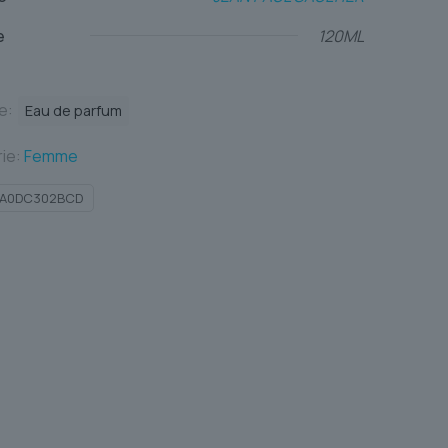
e
120ML
te:
Eau de parfum
ie:
Femme
BA0DC302BCD