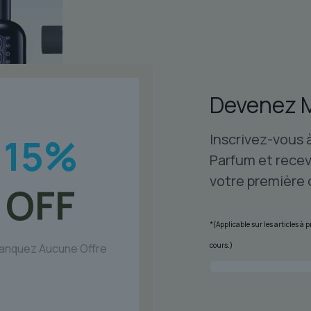
va
Le
op
pe
êt
ch
Devenez 
su
la
Inscrivez-vous 
15
%
p
Parfum et recev
du
votre première
pr
OFF
*(Applicable sur les articles à
cours.)
anquez Aucune Offre