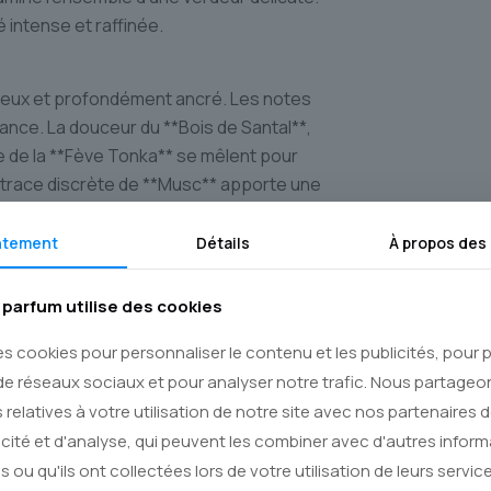
é intense et raffinée.
eureux et profondément ancré. Les notes
ance. La douceur du **Bois de Santal**,
ée de la **Fève Tonka** se mêlent pour
 trace discrète de **Musc** apporte une
IER 2** un parfum qui vous appartient
ntement
Détails
À propos des
parfum utilise des cookies
 c’est un accessoire d’âme pour la femme
es cookies pour personnaliser le contenu et les publicités, pour
ur porter du jour au soir, il sublime
de réseaux sociaux et pour analyser notre trafic. Nous partage
légante.
 relatives à votre utilisation de notre site avec nos partenaires 
 une expérience d’achat sécurisée et
icité et d'analyse, qui peuvent les combiner avec d'autres infor
s nos **parfums originaux**. Votre
s ou qu'ils ont collectées lors de votre utilisation de leurs service
us grand soin et expédié depuis le