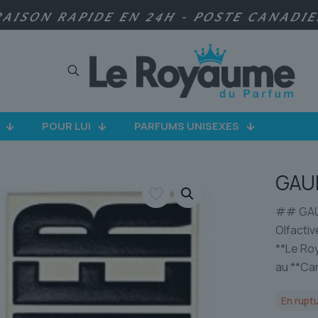
RAISON RAPIDE EN 24H - POSTE CANADI
POUR LUI
PARFUMS UNISEXES
GAUL
## GAUL
Olfactiv
**Le Ro
au **Ca
En ruptu