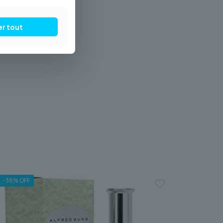
er tout
-38% OFF