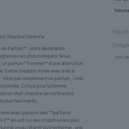
Volum
Étiquet
re Olfactive Féminine
Catégor
 du Parfum**, votre destination
agrances les plus iconiques. Nous
UGS:
E
 un parfum **Femme** d’une distinction
ée. Cette création, livrée avec soin à
, n’est pas simplement un parfum ; c’est
otionnelle. Conçu pour la femme
* est un chef-d’œuvre de contrastes
la plus fascinante.
nons avec passion des **parfums
 2** en est l’un des chapitres les plus
ure le joyau olfactif qu’il renferme : une