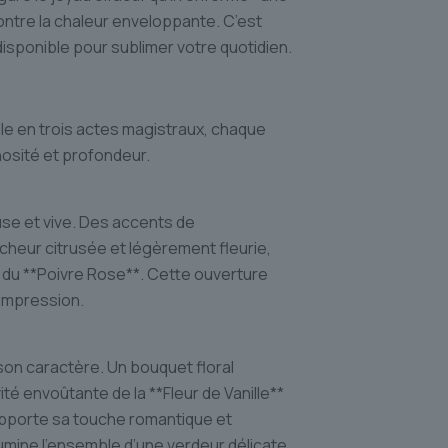
ontre la chaleur enveloppante. C’est
isponible pour sublimer votre quotidien.
le en trois actes magistraux, chaque
nosité et profondeur.
se et vive. Des accents de
îcheur citrusée et légèrement fleurie,
 du **Poivre Rose**. Cette ouverture
 impression.
son caractère. Un bouquet floral
té envoûtante de la **Fleur de Vanille**
* apporte sa touche romantique et
umine l’ensemble d’une verdeur délicate.