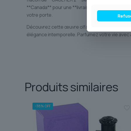
**Canada** pour une **livraison fiable et suivie
votre porte.
Refus
Découvrez cette œuvre olfactive et laissez **GA
élégance intemporelle. Parfumez votre vie avec
Produits similaires
-38% OFF