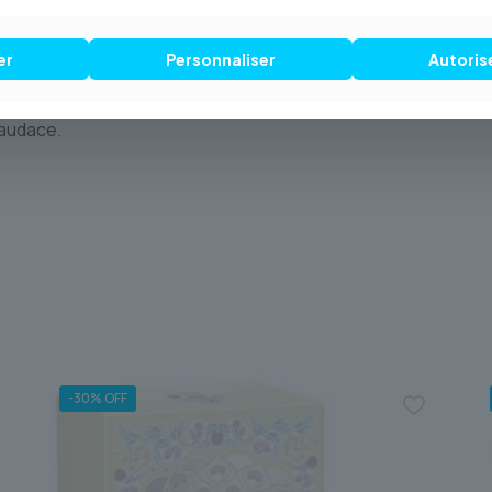
 par Postes Canada**, directement à
er
Personnaliser
Autoris
ULTIER 2** sculpter votre aura d’une
 audace.
-30% OFF