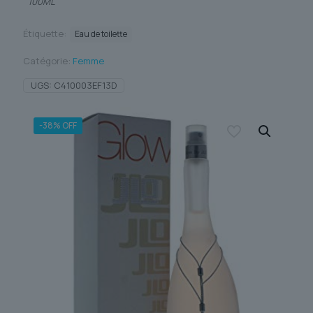
100ML
Étiquette:
Eau de toilette
Catégorie:
Femme
UGS:
C410003EF13D
-38% OFF