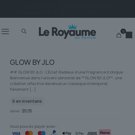
- LIVRAISON RAPIDE EN 24H - POSTE
CANADIENNE -
0
GLOW BY JLO
## GLOW BY JLO : L’Éclat Radieux d’une Fragrance Iconique
Bienvenue dans l’univers sensoriel de **GLOW BY JLO**, une
création olfactive devenue un classique intemporel,
fièrement
[…]
6 en inventaire
Le
Le
$
51.35
$
83.46
prix
prix
initial
actuel
était :
est :
Vous pouvez payer avec :
$83.46.
$51.35.