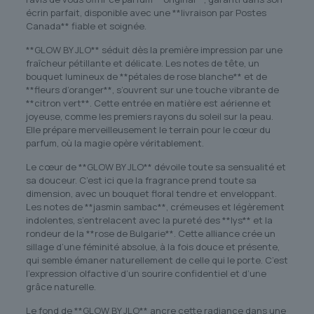
écrin parfait, disponible avec une **livraison par Postes
Canada** fiable et soignée.
**GLOW BY JLO** séduit dès la première impression par une
fraîcheur pétillante et délicate. Les notes de tête, un
bouquet lumineux de **pétales de rose blanche** et de
**fleurs d’oranger**, s’ouvrent sur une touche vibrante de
**citron vert**. Cette entrée en matière est aérienne et
joyeuse, comme les premiers rayons du soleil sur la peau.
Elle prépare merveilleusement le terrain pour le cœur du
parfum, où la magie opère véritablement.
Le cœur de **GLOW BY JLO** dévoile toute sa sensualité et
sa douceur. C’est ici que la fragrance prend toute sa
dimension, avec un bouquet floral tendre et enveloppant.
Les notes de **jasmin sambac**, crémeuses et légèrement
indolentes, s’entrelacent avec la pureté des **lys** et la
rondeur de la **rose de Bulgarie**. Cette alliance crée un
sillage d’une féminité absolue, à la fois douce et présente,
qui semble émaner naturellement de celle qui le porte. C’est
l’expression olfactive d’un sourire confidentiel et d’une
grâce naturelle.
Le fond de **GLOW BY JLO** ancre cette radiance dans une