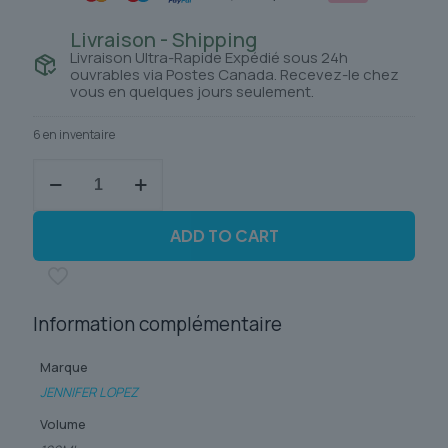
Livraison - Shipping
Livraison Ultra-Rapide Expédié sous 24h
ouvrables via Postes Canada. Recevez-le chez
vous en quelques jours seulement.
6 en inventaire
quantité
de
GLOW
BY
ADD TO CART
JLO
Information complémentaire
Marque
JENNIFER LOPEZ
Volume