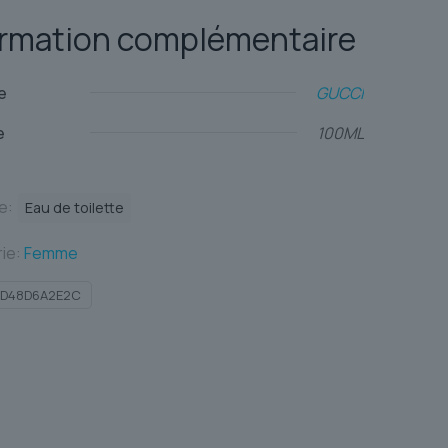
ormation complémentaire
e
GUCCI
e
100ML
te:
Eau de toilette
ie:
Femme
DD48D6A2E2C