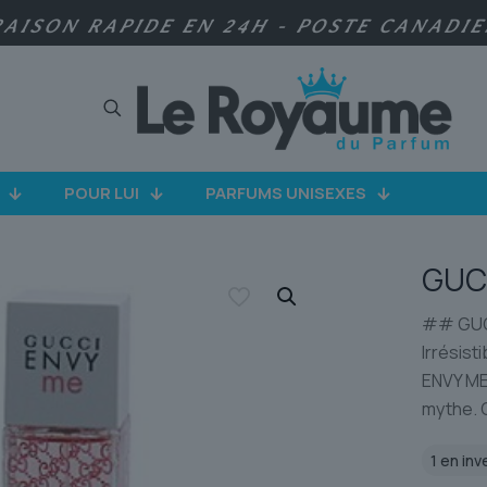
RAISON RAPIDE EN 24H - POSTE CANADI
POUR LUI
PARFUMS UNISEXES
GUC
## GUCC
Irrésist
ENVY ME*
mythe. 
1 en inv