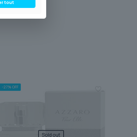
er tout
-27% OFF
Sold out