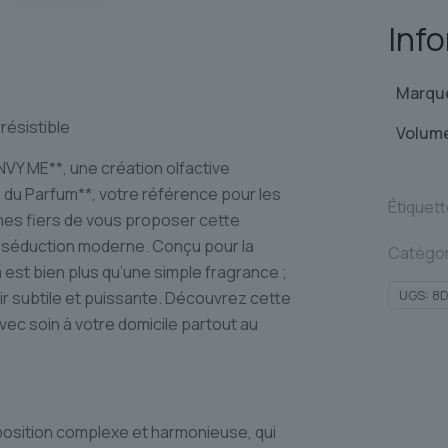
Inf
Marqu
résistible
Volum
VY ME**, une création olfactive
du Parfum**, votre référence pour les
Étiquet
es fiers de vous proposer cette
 séduction moderne. Conçu pour la
Catégor
est bien plus qu’une simple fragrance ;
UGS:
8
sir subtile et puissante. Découvrez cette
avec soin à votre domicile partout au
osition complexe et harmonieuse, qui