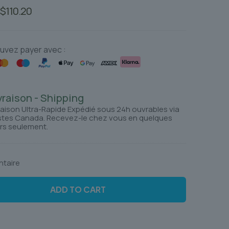
Le
Le
$
110.20
prix
prix
initial
actuel
était :
est :
uvez payer avec :
$136.96.
$110.20.
vraison - Shipping
raison Ultra-Rapide Expédié sous 24h ouvrables via
tes Canada. Recevez-le chez vous en quelques
rs seulement.
ntaire
ADD TO CART