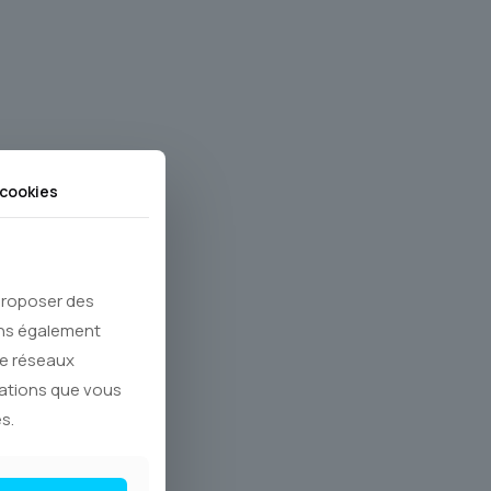
cookies
 proposer des
ons également
de réseaux
mations que vous
s.