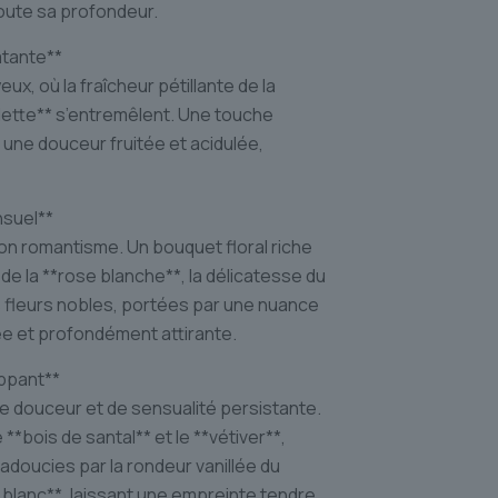
oute sa profondeur.
atante**
x, où la fraîcheur pétillante de la
violette** s’entremêlent. Une touche
une douceur fruitée et acidulée,
nsuel**
on romantisme. Un bouquet floral riche
de la **rose blanche**, la délicatesse du
s fleurs nobles, portées par une nuance
ée et profondément attirante.
oppant**
e douceur et de sensualité persistante.
*bois de santal** et le **vétiver**,
 adoucies par la rondeur vanillée du
 blanc**, laissant une empreinte tendre