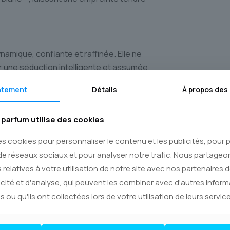
amique, confiante et raffinée. Elle ne
 une séduction intelligente et assumée.
 **parfums originaux** et intemporels,
ntement
Détails
À propos des
ur modernité. Il se porte aussi bien le
otidien, que le soir, où il révèle toute
parfum utilise des cookies
es cookies pour personnaliser le contenu et les publicités, pour
te Sérénité
de réseaux sociaux et pour analyser notre trafic. Nous partage
 une expérience d’achat d’exception.
 relatives à votre utilisation de notre site avec nos partenaires 
oposons est un **parfum original**,
icité et d'analyse, qui peuvent les combiner avec d'autres infor
 inégalée de la maison Gucci. Notre
s ou qu'ils ont collectées lors de votre utilisation de leurs service
t conseil, et nous assurons une
sée dans tout le **Canada**.