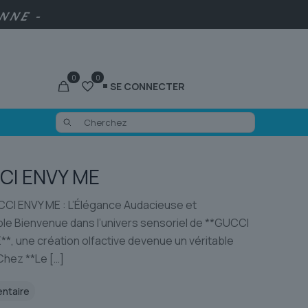
ENNE -
0
0
SE CONNECTER
CI ENVY ME
I ENVY ME : L’Élégance Audacieuse et
ible Bienvenue dans l’univers sensoriel de **GUCCI
*, une création olfactive devenue un véritable
Chez **Le
[…]
entaire