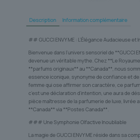
Description
Information complémentaire
## GUCCI ENVY ME : L’Élégance Audacieuse et Ir
Bienvenue dans l’univers sensoriel de **GUCCI EN
devenue un véritable mythe. Chez **Le Royaume 
**parfums originaux** au **Canada**, nous somm
essence iconique, synonyme de confiance et de
femme qui ose affirmer son caractère, ce parfum 
c’est une déclaration d’intention, une aura de dé
pièce maîtresse de la parfumerie de luxe, livrée 
**Canada** via **Postes Canada**.
### Une Symphonie Olfactive Inoubliable
La magie de GUCCI ENVY ME réside dans sa comp