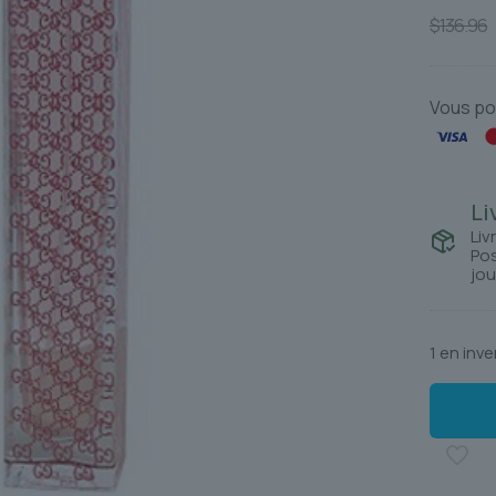
$
136.96
Vous po
Li
Liv
Pos
jou
1 en inve