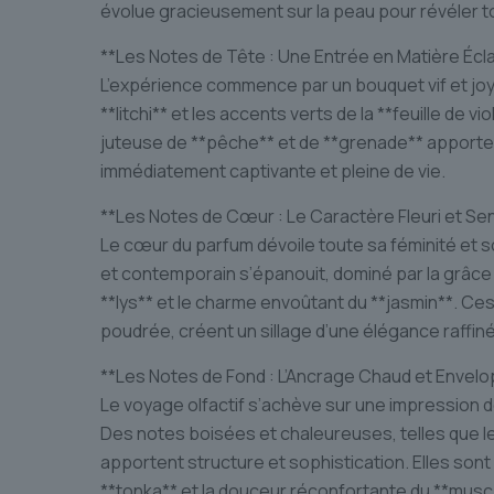
évolue gracieusement sur la peau pour révéler t
**Les Notes de Tête : Une Entrée en Matière Écl
L’expérience commence par un bouquet vif et joyeu
**litchi** et les accents verts de la **feuille de 
juteuse de **pêche** et de **grenade** apporte 
immédiatement captivante et pleine de vie.
**Les Notes de Cœur : Le Caractère Fleuri et Se
Le cœur du parfum dévoile toute sa féminité et s
et contemporain s’épanouit, dominé par la grâce 
**lys** et le charme envoûtant du **jasmin**. Ce
poudrée, créent un sillage d’une élégance raffin
**Les Notes de Fond : L’Ancrage Chaud et Envel
Le voyage olfactif s’achève sur une impression d
Des notes boisées et chaleureuses, telles que le *
apportent structure et sophistication. Elles sont
**tonka** et la douceur réconfortante du **musc