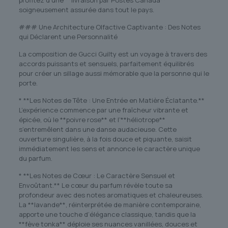
profitez d’une **livraison par Postes Canada**
soigneusement assurée dans tout le pays.
### Une Architecture Olfactive Captivante : Des Notes
qui Déclarent une Personnalité
La composition de Gucci Guilty est un voyage à travers des
accords puissants et sensuels, parfaitement équilibrés
pour créer un sillage aussi mémorable que la personne qui le
porte.
* **Les Notes de Tête : Une Entrée en Matière Éclatante.**
L’expérience commence par une fraîcheur vibrante et
épicée, où le **poivre rose** et l’**héliotrope**
s’entremêlent dans une danse audacieuse. Cette
ouverture singulière, à la fois douce et piquante, saisit
immédiatement les sens et annonce le caractère unique
du parfum.
* **Les Notes de Cœur : Le Caractère Sensuel et
Envoûtant.** Le cœur du parfum révèle toute sa
profondeur avec des notes aromatiques et chaleureuses.
La **lavande**, réinterprétée de manière contemporaine,
apporte une touche d’élégance classique, tandis que la
**fève tonka** déploie ses nuances vanillées, douces et