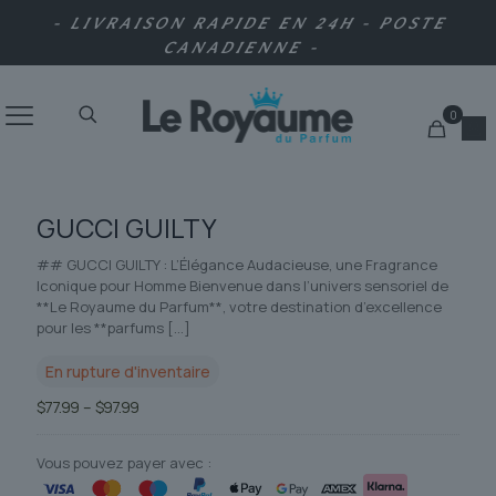
- LIVRAISON RAPIDE EN 24H - POSTE
CANADIENNE -
0
GUCCI GUILTY
## GUCCI GUILTY : L’Élégance Audacieuse, une Fragrance
Iconique pour Homme Bienvenue dans l’univers sensoriel de
**Le Royaume du Parfum**, votre destination d’excellence
pour les **parfums
[…]
En rupture d'inventaire
Plage
$
77.99
–
$
97.99
de
prix :
$77.99
Vous pouvez payer avec :
à
$97.99