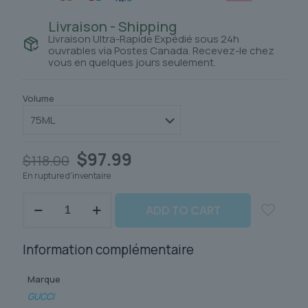
Livraison - Shipping
Livraison Ultra-Rapide Expédié sous 24h
ouvrables via Postes Canada. Recevez-le chez
vous en quelques jours seulement.
Volume
Le
Le
$
97.99
$
118.00
prix
prix
En rupture d'inventaire
initial
actuel
était :
est :
quantité
$118.00.
$97.99.
ADD TO CART
de
GUCCI
GUILTY
Information complémentaire
Marque
GUCCI