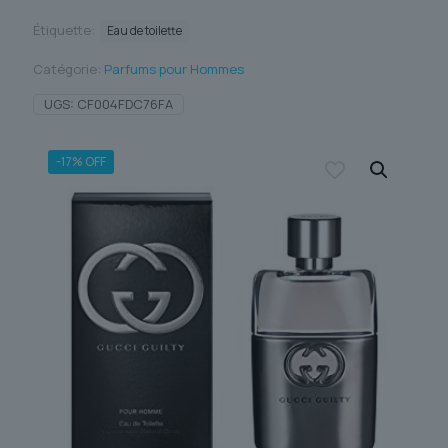
Étiquette:
Eau de toilette
Catégorie:
Parfums pour Hommes
UGS:
CF004FDC76FA
-17% OFF