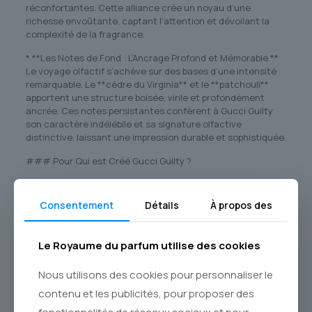
réconfortantes. Cette alliance crée un noyau d’une
richesse envoûtante, captant l’attention et dévoilant la
complexité de la fragrance.
* **Les Notes de Fond : L’Ancrage Profond et Mémorable.**
Le voyage olfactif s’achève sur des bases d’une intensité
remarquable. Le **cèdre du Virginia** et le **patchouli**
apportent une structure boisée, virile et profondément
ancrée. Ces notes persistantes confèrent à Gucci Guilty
son caractère indélébile et sa signature olfactive
distinctive, laissant une impression durable et sophistiquée.
### Pour Qui est Créé Gucci Guilty ?
Gucci Guilty est la fragrance signature de l’homme qui
refuse les conventions. Il est destiné à celui qui cultive son
Consentement
Détails
À propos des
propre style, alliant force et sensibilité. C’est un parfum
pour les occasions où l’on souhaite se démarquer, qu’il
s’agisse d’une soirée élégante, d’un rendez-vous important
Le Royaume du parfum utilise des cookies
ou simplement pour affirmer son quotidien avec une
confiance inébranlable. Son sillage, à la fois propre, épicé et
Nous utilisons des cookies pour personnaliser le
boisé, est un véritable atout de séduction et de charisme.
contenu et les publicités, pour proposer des
### Commandez Votre Flacon d’Audace sur Le Royaume