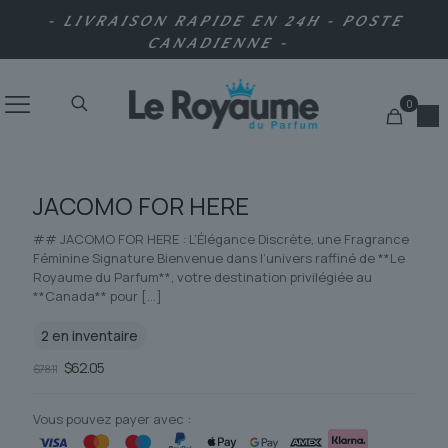
- LIVRAISON RAPIDE EN 24H - POSTE
CANADIENNE -
0
JACOMO FOR HERE
## JACOMO FOR HERE : L’Élégance Discrète, une Fragrance
Féminine Signature Bienvenue dans l’univers raffiné de **Le
Royaume du Parfum**, votre destination privilégiée au
**Canada** pour
[…]
2 en inventaire
Le
Le
$
62.05
$
78.11
prix
prix
initial
actuel
était :
est :
Vous pouvez payer avec :
$78.11.
$62.05.