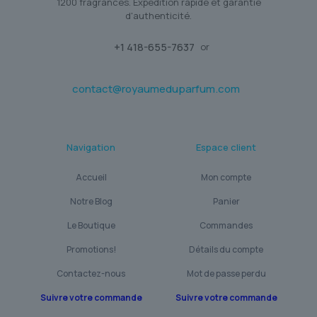
1200 fragrances. Expédition rapide et garantie
d'authenticité.
+1 418-655-7637
or
contact@royaumeduparfum.com
Navigation
Espace client
Accueil
Mon compte
Notre Blog
Panier
Le Boutique
Commandes
Promotions!
Détails du compte
Contactez-nous
Mot de passe perdu
Suivre votre commande
Suivre votre commande