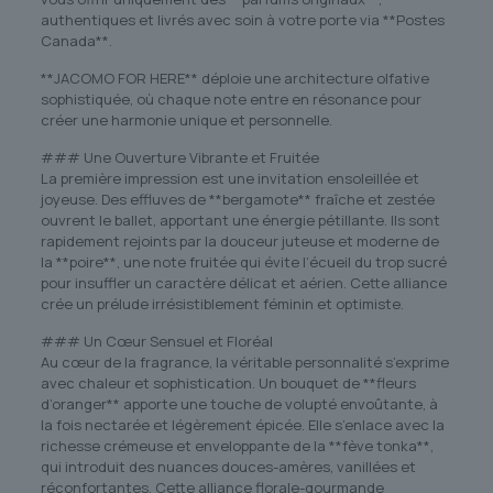
authentiques et livrés avec soin à votre porte via **Postes
Canada**.
**JACOMO FOR HERE** déploie une architecture olfative
sophistiquée, où chaque note entre en résonance pour
créer une harmonie unique et personnelle.
### Une Ouverture Vibrante et Fruitée
La première impression est une invitation ensoleillée et
joyeuse. Des effluves de **bergamote** fraîche et zestée
ouvrent le ballet, apportant une énergie pétillante. Ils sont
rapidement rejoints par la douceur juteuse et moderne de
la **poire**, une note fruitée qui évite l’écueil du trop sucré
pour insuffler un caractère délicat et aérien. Cette alliance
crée un prélude irrésistiblement féminin et optimiste.
### Un Cœur Sensuel et Floréal
Au cœur de la fragrance, la véritable personnalité s’exprime
avec chaleur et sophistication. Un bouquet de **fleurs
d’oranger** apporte une touche de volupté envoûtante, à
la fois nectarée et légèrement épicée. Elle s’enlace avec la
richesse crémeuse et enveloppante de la **fève tonka**,
qui introduit des nuances douces-amères, vanillées et
réconfortantes. Cette alliance florale-gourmande