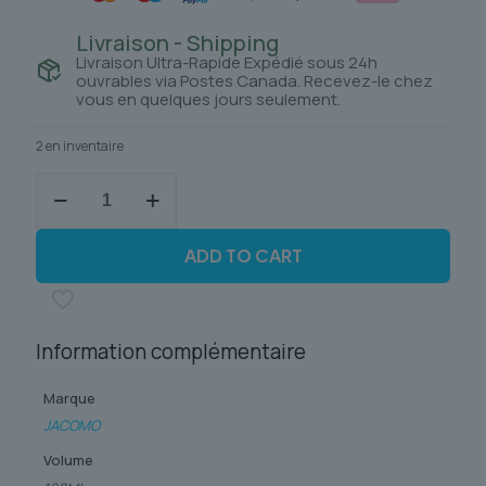
Livraison - Shipping
Livraison Ultra-Rapide Expédié sous 24h
ouvrables via Postes Canada. Recevez-le chez
vous en quelques jours seulement.
2 en inventaire
quantité
de
JACOMO
FOR
ADD TO CART
HERE
Information complémentaire
Marque
JACOMO
Volume