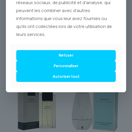
réseaux sociaux, de publicité et d'analyse, qui
sur **Le Royaume du Parfum** et laissez-vous séduire par
l’authenticité d’un **parfum original**. Profitez d’une
peuvent les combiner avec d'autres
**livraison sécurisée et suivie partout au Canada via
informations que vous leur avez fournies ou
Postes Canada**, et faites de **JACOMO FOR HERE** le
témoin de vos moments les plus précieux.
qu'ils ont collectées lors de votre utilisation de
leurs services.
Refuser
Personnaliser
Produits similaires
Autoriser tout
-44% OFF
-54% OFF