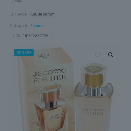
100ML
Étiquette:
Eau de parfum
Catégorie:
Femme
UGS:
F1B6F2857FB6
-21% OFF