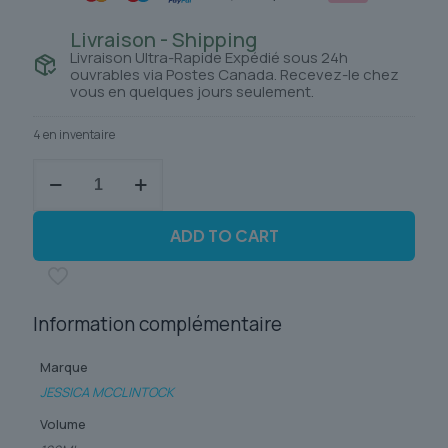
Livraison - Shipping
Livraison Ultra-Rapide Expédié sous 24h
ouvrables via Postes Canada. Recevez-le chez
vous en quelques jours seulement.
4 en inventaire
quantité
de
JESSICA
MCCLINTOCK
ADD TO CART
Information complémentaire
Marque
JESSICA MCCLINTOCK
Volume