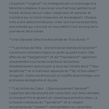
Ce parfum **original** et intemporel est un hommage à la
féminité complexe. Il ouvre sur une fraîcheur pétillante et
florale, évolue vers un cœur voluptueux et sensuel, et
s’achève sur un fond chaleureux et enveloppant. Chaque
note a été sélectionnée pour créer une harmonie parfaite,
une mélodie qui vous suit et vous définit tout au long de la
journée et de la soirée.
**Une Odyssée Olfactive Racontée en Trois Actes :**
* **Les Notes de Tête : Une Entrée en Matière Éclatante**
L’aventure commence dans un jardin au petit matin. Des
effluves de **bergamote** et de **mandarine** apportent
une première touche de vivacité et de lumière,
immédiatement adoucie par la douceur tendre de la **fleur
de pêcher** et la fraîcheur aqueuse du **lily of the valley**
(muguet). Cette ouverture est un souffle de printemps, une
promesse de légèreté et de joie.
* **Les Notes de Cœur : L’Épanouissement Sensuel**
Le parfum dévoile ensuite son caractère, son âme véritable.
Un bouquet floral opulent et romantique prend le relais. La
richesse crémeuse du **gardénia** et la volupté
envoûtante du **jasmin** s’entremêlent au caractère