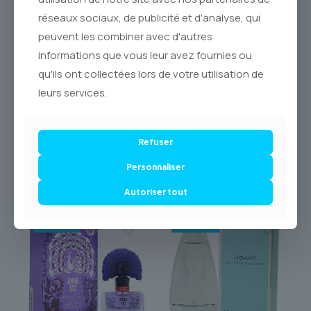
**Canada**. Découvrez cette œuvre d’art olfactive et
réseaux sociaux, de publicité et d'analyse, qui
laissez-vous séduire par son charme intemporel. Ajoutez
une touche d’élégance romantique à votre routine avec
peuvent les combiner avec d'autres
**JESSICA MCCLINTOCK**, et profitez de la commodité de
informations que vous leur avez fournies ou
notre **Livraison par Postes Canada** pour recevoir ce
trésor directement à votre porte. Parfums originaux,
qu'ils ont collectées lors de votre utilisation de
service authentique.
leurs services.
Refuser
Personnaliser
Produits similaires
Autoriser tout
-18% OFF
-54% OFF