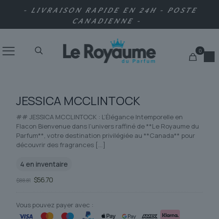
- LIVRAISON RAPIDE EN 24H - POSTE
CANADIENNE -
0
JESSICA MCCLINTOCK
## JESSICA MCCLINTOCK : L’Élégance Intemporelle en
Flacon Bienvenue dans l’univers raffiné de **Le Royaume du
Parfum**, votre destination privilégiée au **Canada** pour
découvrir des fragrances
[…]
4 en inventaire
Le
Le
$
56.70
$
88.81
prix
prix
initial
actuel
était :
est :
Vous pouvez payer avec :
$88.81.
$56.70.