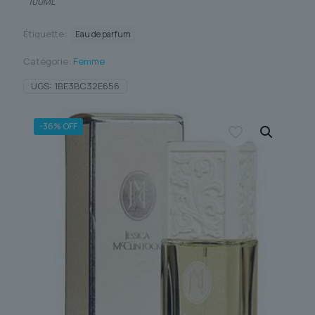
100ML
Étiquette:
Eau de parfum
Catégorie:
Femme
UGS:
1BE3BC32E656
-36% OFF