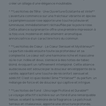
créer un sillage d’une élégance inoubliable.
* **Les Notes de Tête : Une Ouverture Éclatante et Virile**
L’aventure commence sur une fraîcheur vibrante et épicée.
Le pamplemousse rose apporte une touche juteuse et
lumineuse, immédiatement réchauffée par la poivre rose.
Cette alliance surprenante offre une première impression à
la fois vive, moderne et délicatement aromatique,
annonciatrice d’un caractère hors du commun.
* **Les Notes de Cœur : Le Cœur Sensuel et Mystérieux**
Le parfum révèle ensuite toute sa profondeur et sa
complexité. Le cœur est une harmonie riche et masculine
où le cuir, noble et doux, s’enlace à des notes de tabac
blond, évoquant un raffinement intemporel. Cette alliance
audacieuse est adoucie par la douceur enveloppante de la
vanille, apportant une touche de réconfort sensuel et
addictif. C’est ici que réside l’âme **intense** du parfum, un
mélange de force et de douceur qui captive et intrigue.
* **Les Notes de Fond : L’Ancrage Profond et Durable**
Le voyage olfactif s’achève sur un fond d’une remarquable
tenue, scellant la mémoire de la fragrance. Le patchouli,
terreux et chaleureux, apporte une structure profonde,