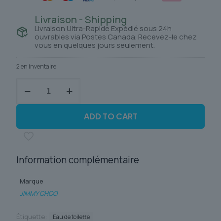
Livraison - Shipping
Livraison Ultra-Rapide Expédié sous 24h
ouvrables via Postes Canada. Recevez-le chez
vous en quelques jours seulement.
2 en inventaire
quantité
de
JIMMY
CHOO
ADD TO CART
INTENSE
Information complémentaire
Marque
JIMMY CHOO
Étiquette:
Eau de toilette