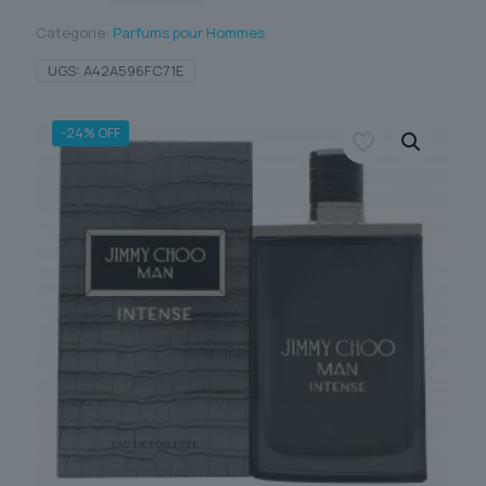
Catégorie:
Parfums pour Hommes
UGS:
A42A596FC71E
-24% OFF