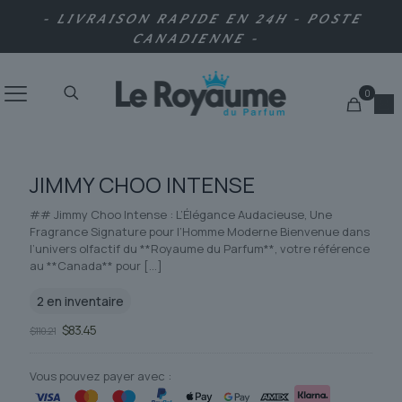
- LIVRAISON RAPIDE EN 24H - POSTE
CANADIENNE -
0
JIMMY CHOO INTENSE
## Jimmy Choo Intense : L’Élégance Audacieuse, Une
Fragrance Signature pour l’Homme Moderne Bienvenue dans
l’univers olfactif du **Royaume du Parfum**, votre référence
au **Canada** pour
[…]
2 en inventaire
Le
Le
$
83.45
$
110.21
prix
prix
initial
actuel
était :
est :
Vous pouvez payer avec :
$110.21.
$83.45.