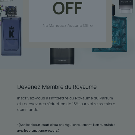
OFF
du
produit
Ne Manquez Aucune Offre
Devenez Membre du Royaume
Inscrivez-vous à l'infolettre du Royaume du Parfum
et recevez des réduction de 15% sur votre première
commande.
*(Applicable sur les articles à prix régulier seulement. Non cumulable
avec les promotions en cours.)