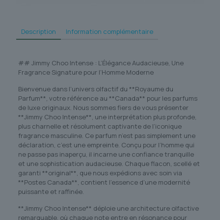
Description
Information complémentaire
## Jimmy Choo Intense : L’Élégance Audacieuse, Une
Fragrance Signature pour l’Homme Moderne
Bienvenue dans l’univers olfactif du **Royaume du
Parfum**, votre référence au **Canada** pour les parfums
de luxe originaux. Nous sommes fiers de vous présenter
**Jimmy Choo Intense**, une interprétation plus profonde,
plus charnelle et résolument captivante de l’iconique
fragrance masculine. Ce parfum n’est pas simplement une
déclaration, c’est une empreinte. Conçu pour l’homme qui
ne passe pas inaperçu, il incarne une confiance tranquille
et une sophistication audacieuse. Chaque flacon, scellé et
garanti **original**, que nous expédions avec soin via
**Postes Canada**, contient l’essence d’une modernité
puissante et raffinée.
**Jimmy Choo Intense** déploie une architecture olfactive
remarquable, où chaque note entre en résonance pour