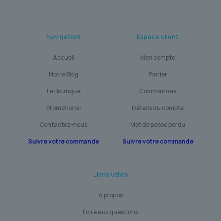
Navigation
Espace client
Accueil
Mon compte
Notre Blog
Panier
Le Boutique
Commandes
Promotions!
Détails du compte
Contactez-nous
Mot de passe perdu
Suivre votre commande
Suivre votre commande
Liens utiles
À propos
Foire aux questions