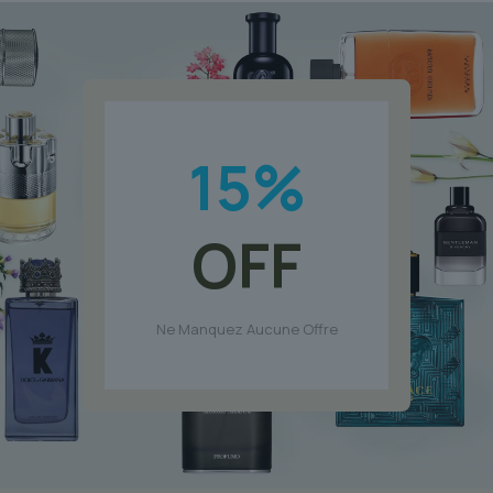
$83.46.
$56.70.
15
%
OFF
Ne Manquez Aucune Offre