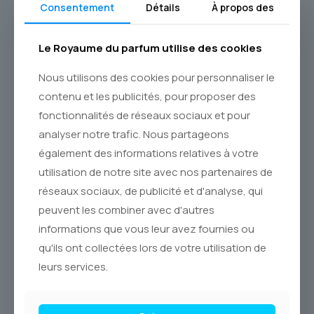
Consentement
Détails
À propos des
histoire. **JOHN VARVATOS ARTISAN** est l’allié parfait pour
l’homme moderne qui valorise l’authenticité, le détail et
l’élégance simple. Il est la signature olfactive d’un style
Le Royaume du parfum utilise des cookies
assuré, aussi à l’aise en journée qu’en soirée. Découvrez
cette œuvre d’art olfactive et laissez-vous transporter par
Nous utilisons des cookies pour personnaliser le
son essence méditerranéenne. Commandez dès
aujourd’hui votre flacon de cette fragrance iconique et
contenu et les publicités, pour proposer des
recevez-la avec la fiabilité de **Postes Canada**, partout
fonctionnalités de réseaux sociaux et pour
au **Canada**.
analyser notre trafic. Nous partageons
également des informations relatives à votre
utilisation de notre site avec nos partenaires de
réseaux sociaux, de publicité et d'analyse, qui
peuvent les combiner avec d'autres
Produits similaires
informations que vous leur avez fournies ou
qu'ils ont collectées lors de votre utilisation de
-27% OFF
-28% OFF
leurs services.
Sold out