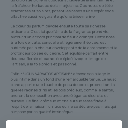
du citron de Sicile, la douceur acidulée de la mandarine et
la fraîcheur herbacée de la marjolaine. Ces notes de tête,
éclatantes et solaires, posent les bases d’une expérience
olfactive aussi revigorante qu’une brise marine.
Le cœur du parfum dévoile ensuite toute sa richesse
artisanale. C’est ici que l’âme de la fragrance prend vie,
autour d’un accord principal de fleur d’oranger. Cette note,
à la fois délicate, sensuelle et légèrement épicée, est
sublimée par la chaleur enveloppante de la cardamome et la
profondeur boisée du cèdre. Cet équilibre parfait entre
douceur florale et caractère épicé évoque l’image de
l’artisan, à la fois précis et passionné.
Enfin, **JOHN VARVATOS ARTISAN** dépose son sillage le
plus intime dans un fond d’une remarquable tenue. Le musc
blanc apporte une touche de peau douce et propre, tandis
que les racines d’iris et les bois précieux, comme le santal,
ancrent la composition avec une élégance discrète et
durable. Ce final crémeux et chaleureux reste fidèle à
l’esprit de la maison : un luxe qui ne se déclare pas, mais qui
s’impose par sa qualité intrinsèque.
Au **Royaume du Parfum**, nous sélectionnons avec
exigence des **parfums originaux** qui racontent une