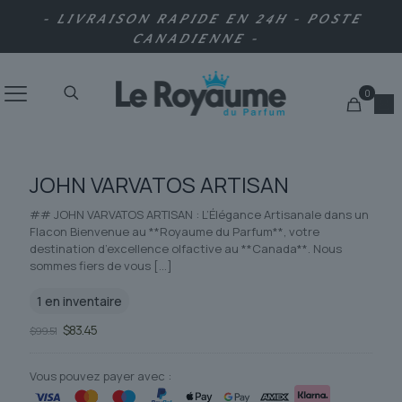
- LIVRAISON RAPIDE EN 24H - POSTE
CANADIENNE -
0
JOHN VARVATOS ARTISAN
## JOHN VARVATOS ARTISAN : L’Élégance Artisanale dans un
Flacon Bienvenue au **Royaume du Parfum**, votre
destination d’excellence olfactive au **Canada**. Nous
sommes fiers de vous
[…]
1 en inventaire
Le
Le
$
83.45
$
99.51
prix
prix
initial
actuel
était :
est :
Vous pouvez payer avec :
$99.51.
$83.45.