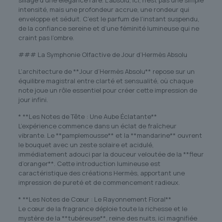
sillage d’une élégance rare. L’absolu, ici, n’est pas une simple
intensité, mais une profondeur accrue, une rondeur qui
enveloppe et séduit. C’est le parfum de l’instant suspendu,
de la confiance sereine et d’une féminité lumineuse qui ne
craint pas l’ombre.
### La Symphonie Olfactive de Jour d’Hermès Absolu
L’architecture de **Jour d’Hermès Absolu** repose sur un
équilibre magistral entre clarté et sensualité, où chaque
note joue un rôle essentiel pour créer cette impression de
jour infini.
* **Les Notes de Tête : Une Aube Éclatante**
L’expérience commence dans un éclat de fraîcheur
vibrante. Le **pamplemousse** et la **mandarine** ouvrent
le bouquet avec un zeste solaire et acidulé,
immédiatement adouci par la douceur veloutée de la **fleur
d’oranger**. Cette introduction lumineuse est
caractéristique des créations Hermès, apportant une
impression de pureté et de commencement radieux.
* **Les Notes de Cœur : Le Rayonnement Floral**
Le cœur de la fragrance déploie toute la richesse et le
mystère de la **tubéreuse**, reine des nuits, ici magnifiée