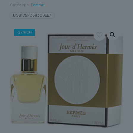
Catégorie:
Femme
UGS:
75FC093C0EE7
-27% OFF