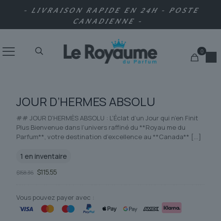
- LIVRAISON RAPIDE EN 24H - POSTE
CANADIENNE -
0
JOUR D’HERMES ABSOLU
## JOUR D’HERMÈS ABSOLU : L’Éclat d’un Jour qui n’en Finit
Plus Bienvenue dans l’univers raffiné du **Royau me du
Parfum**, votre destination d’excellence au **Canada**
[…]
1 en inventaire
Le
Le
$
115.55
$
158.36
prix
prix
initial
actuel
était :
est :
Vous pouvez payer avec :
$158.36.
$115.55.