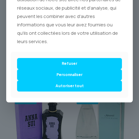
réseaux sociaux, de publicité et d'analyse, qui
Commandez dès maintenant cette œuvre d’art olfactive
d’Hermès sur **Le Royaume du Parfum**. Nous nous
peuvent les combiner avec d'autres
engageons à vous livrer votre flacon **original**, dans les
informations que vous leur avez fournies ou
meilleurs délais et avec tout le soin qu’il mérite, partout au
**Canada via Postes Canada**. Laissez chaque jour
qu'ils ont collectées lors de votre utilisation de
devenir un Jour Absolu.
leurs services.
Refuser
Personnaliser
Produits similaires
Autoriser tout
-38% OFF
-54% OFF