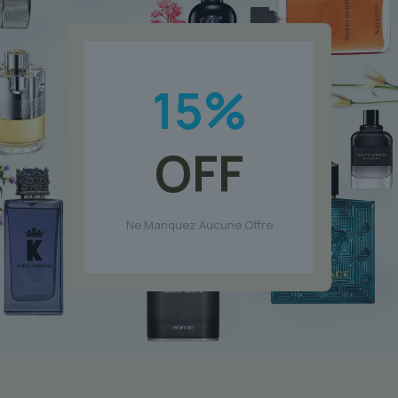
15
%
OFF
Ne Manquez Aucune Offre