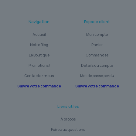
Navigation
Espace client
Accueil
Mon compte
Notre Blog
Panier
Le Boutique
Commandes
Promotions!
Détails du compte
Contactez-nous
Mot de passe perdu
Suivre votre commande
Suivre votre commande
Liens utiles
À propos
Foire aux questions