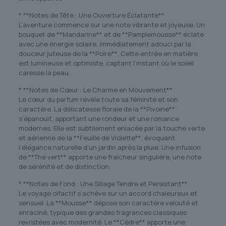
* **Notes de Tête : Une Ouverture Éclatante**
L’aventure commence sur une note vibrante et joyeuse. Un
bouquet de **Mandarine** et de **Pamplemousse** éclate
avec une énergie solaire, immédiatement adouci par la
douceur juteuse de la **Poire**. Cette entrée en matière
est lumineuse et optimiste, captant l’instant où le soleil
caresse la peau.
* **Notes de Cœur : Le Charme en Mouvement**
Le cœur du parfum révèle toute sa féminité et son
caractère. La délicatesse florale de la **Pivoine**
s’épanouit, apportant une rondeur et une romance
modernes. Elle est subtilement enlacée par la touche verte
et aérienne de la **Feuille de Violette**, évoquant
l’élégance naturelle d’un jardin après la pluie. Une infusion
de **Thé vert** apporte une fraîcheur singulière, une note
de sérénité et de distinction.
* **Notes de Fond : Une Sillage Tendre et Persistant**
Le voyage olfactif s’achève sur un accord chaleureux et
sensuel. La **Mousse** dépose son caractère velouté et
enraciné, typique des grandes fragrances classiques
revisitées avec modernité. Le **Cèdre** apporte une