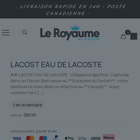
- LIVRAISON RAPIDE EN 24H - POSTE
CANADIENNE -
0
LACOST EAU DE LACOSTE
## LACOST EAU DE LACOSTE : L’Élégance Sportive, Capturée
dans un Flacon Bienvenue au **Royaume du Parfum**, votre
destination d’excellence olfactive au **Canada**. Nous
sommes fiers
[…]
1 en inventaire
Le
Le
$
89.99
$
120.00
prix
prix
initial
actuel
était :
est :
Vous pouvez payer avec :
$120.00.
$89.99.