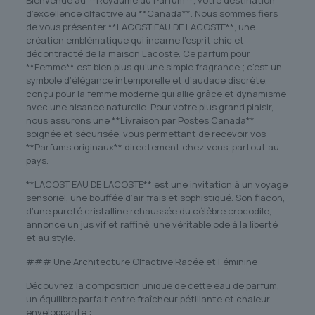
Bienvenue au **Royaume du Parfum**, votre destination
d’excellence olfactive au **Canada**. Nous sommes fiers
de vous présenter **LACOST EAU DE LACOSTE**, une
création emblématique qui incarne l’esprit chic et
décontracté de la maison Lacoste. Ce parfum pour
**Femme** est bien plus qu’une simple fragrance ; c’est un
symbole d’élégance intemporelle et d’audace discrète,
conçu pour la femme moderne qui allie grâce et dynamisme
avec une aisance naturelle. Pour votre plus grand plaisir,
nous assurons une **Livraison par Postes Canada**
soignée et sécurisée, vous permettant de recevoir vos
**Parfums originaux** directement chez vous, partout au
pays.
**LACOST EAU DE LACOSTE** est une invitation à un voyage
sensoriel, une bouffée d’air frais et sophistiqué. Son flacon,
d’une pureté cristalline rehaussée du célèbre crocodile,
annonce un jus vif et raffiné, une véritable ode à la liberté
et au style.
### Une Architecture Olfactive Racée et Féminine
Découvrez la composition unique de cette eau de parfum,
un équilibre parfait entre fraîcheur pétillante et chaleur
enveloppante :