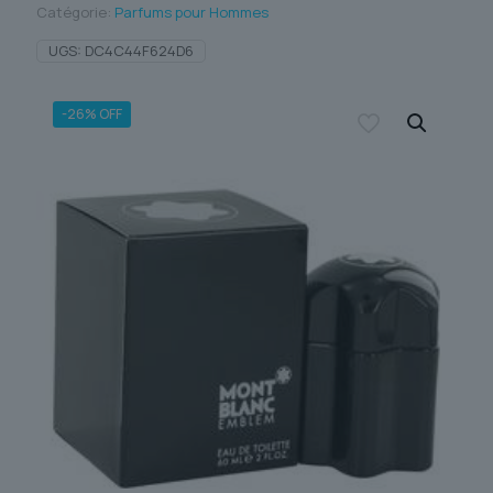
Catégorie:
Parfums pour Hommes
UGS:
DC4C44F624D6
-26% OFF