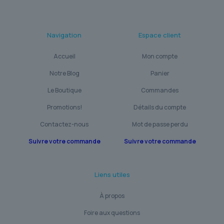
Navigation
Espace client
Accueil
Mon compte
Notre Blog
Panier
Le Boutique
Commandes
Promotions!
Détails du compte
Contactez-nous
Mot de passe perdu
Suivre votre commande
Suivre votre commande
Liens utiles
À propos
Foire aux questions