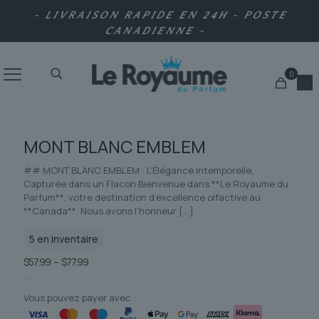
- LIVRAISON RAPIDE EN 24H - POSTE
CANADIENNE -
0
MONT BLANC EMBLEM
## MONT BLANC EMBLEM : L’Élégance Intemporelle,
Capturée dans un Flacon Bienvenue dans **Le Royaume du
Parfum**, votre destination d’excellence olfactive au
**Canada**. Nous avons l’honneur
[…]
5 en inventaire
Plage
$
57.99
–
$
77.99
de
prix :
$57.99
Vous pouvez payer avec :
à
$77.99