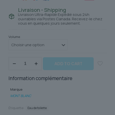
Livraison - Shipping
Livraison Ultra-Rapide Expédié sous 24h
ouvrables via Postes Canada. Recevez-le chez
vous en quelques jours seulement.
Volume
quantité
ADD TO CART
de
MONT
BLANC
Information complémentaire
EMBLEM
Marque
MONT BLANC
Étiquette:
Eau de toilette