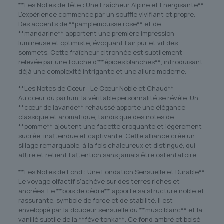
**Les Notes de Tête : Une Fraîcheur Alpine et Énergisante**
L’expérience commence par un souffle vivifiant et propre.
Des accents de **pamplemousse rose** et de
**mandarine** apportent une première impression
lumineuse et optimiste, évoquant l’air pur et vif des
sommets. Cette fraîcheur citronnée est subtilement
relevée par une touche d’**épices blanches**, introduisant
déjà une complexité intrigante et une allure moderne.
**Les Notes de Cœur : Le Cœur Noble et Chaud**
Au cœur du parfum, la véritable personnalité se révèle. Un
**cœur de lavande** rehaussé apporte une élégance
classique et aromatique, tandis que des notes de
**pomme** ajoutent une facette croquante et légèrement
sucrée, inattendue et captivante. Cette alliance crée un
sillage remarquable, à la fois chaleureux et distingué, qui
attire et retient l’attention sans jamais être ostentatoire.
**Les Notes de Fond : Une Fondation Sensuelle et Durable**
Le voyage olfactif s’achève sur des terres riches et
ancrées. Le **bois de cèdre** apporte sa structure noble et
rassurante, symbole de force et de stabilité. Il est
enveloppé par la douceur sensuelle du **musc blanc** et la
vanillé subtile de la **fève tonka**. Ce fond ambré et boisé