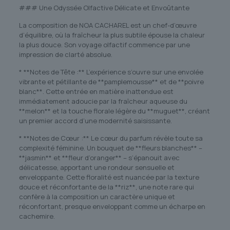
### Une Odyssée Olfactive Délicate et Envoûtante
La composition de NOA CACHAREL est un chef-d’œuvre
d’équilibre, où la fraîcheur la plus subtile épouse la chaleur
la plus douce. Son voyage olfactif commence par une
impression de clarté absolue.
* **Notes de Tête :** L’expérience s’ouvre sur une envolée
vibrante et pétillante de **pamplemousse** et de **poivre
blanc**. Cette entrée en matière inattendue est
immédiatement adoucie par la fraîcheur aqueuse du
**melon** et la touche florale légère du **muguet**, créant
un premier accord d’une modernité saisissante.
* **Notes de Cœur :** Le cœur du parfum révèle toute sa
complexité féminine. Un bouquet de **fleurs blanches** –
**jasmin** et **fleur d’oranger** – s’épanouit avec
délicatesse, apportant une rondeur sensuelle et
enveloppante. Cette floralité est nuancée par la texture
douce et réconfortante de la **riz**, une note rare qui
confère à la composition un caractère unique et
réconfortant, presque enveloppant comme un écharpe en
cachemire.