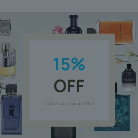
initial
actuel
était :
est :
$88.81.
$72.75.
15
%
OFF
Ne Manquez Aucune Offre