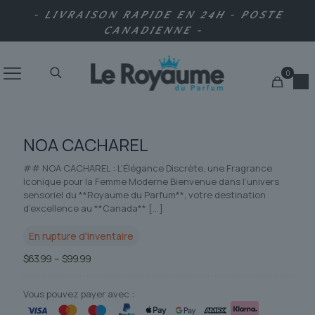
- LIVRAISON RAPIDE EN 24H - POSTE
CANADIENNE -
0
NOA CACHAREL
## NOA CACHAREL : L’Élégance Discrète, une Fragrance
Iconique pour la Femme Moderne Bienvenue dans l’univers
sensoriel du **Royaume du Parfum**, votre destination
d’excellence au **Canada**
[…]
En rupture d'inventaire
Plage
$
63.99
–
$
99.99
de
prix :
$63.99
Vous pouvez payer avec :
à
$99.99