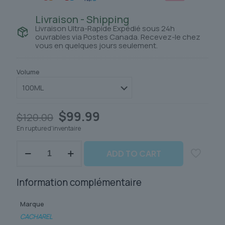
Livraison - Shipping
Livraison Ultra-Rapide Expédié sous 24h
ouvrables via Postes Canada. Recevez-le chez
vous en quelques jours seulement.
Volume
Le
Le
$
99.99
$
120.00
prix
prix
En rupture d'inventaire
initial
actuel
était :
est :
quantité
$120.00.
$99.99.
ADD TO CART
de
NOA
CACHAREL
Information complémentaire
Marque
CACHAREL