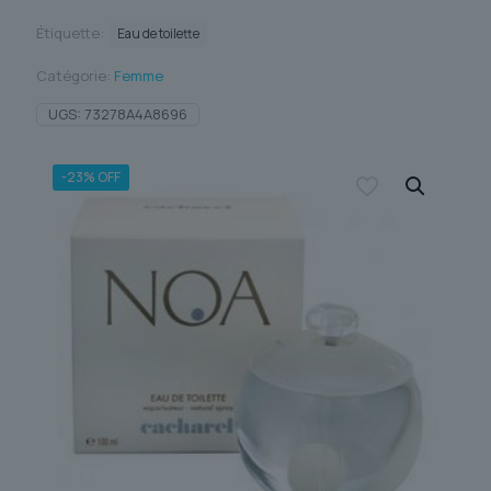
Étiquette:
Eau de toilette
Catégorie:
Femme
UGS:
73278A4A8696
-23% OFF