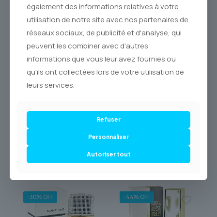
également des informations relatives à votre
parfum **original**, garantissant l’authenticité et la qualité
olfactive que mérite votre peau. Nous sommes fiers de
utilisation de notre site avec nos partenaires de
servir les amateurs de parfums à travers tout le
réseaux sociaux, de publicité et d'analyse, qui
**Canada** et assurons une **livraison soignée et fiable via
peuvent les combiner avec d'autres
Postes Canada**.
informations que vous leur avez fournies ou
Découvrez ou redécouvrez cette œuvre intemporelle de la
qu'ils ont collectées lors de votre utilisation de
parfumerie féminine. Laissez NOA CACHAREL devenir
l’expression de votre lumière intérieure, votre touche finale
leurs services.
d’une élégance qui parle à voix basse, mais que l’on n’oublie
pas. Parfumez votre journée avec cette douceur inégalée.
Refuser
Personnaliser
Autoriser tout
Produits similaires
-30% OFF
-44% OFF