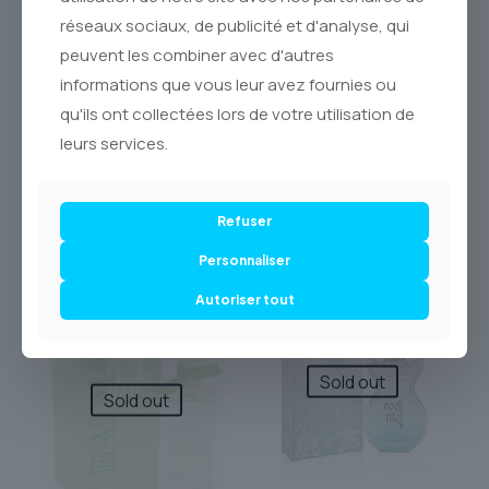
soyez. Offrez-vous ou offrez le cadeau de l’élégance
réseaux sociaux, de publicité et d'analyse, qui
absolue. **Paco Rabanne Pour Homme** n’est pas un
parfum, c’est un héritage. Découvrez cette pièce maîtresse
peuvent les combiner avec d'autres
des **parfums pour hommes** et inscrivez votre style dans
informations que vous leur avez fournies ou
la durée.
qu'ils ont collectées lors de votre utilisation de
leurs services.
Refuser
Produits similaires
Personnaliser
Autoriser tout
-20% OFF
-18% OFF
Sold out
Sold out