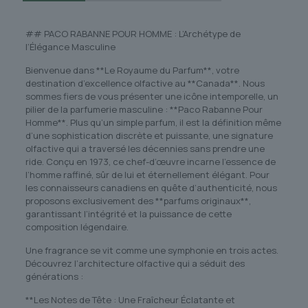
## PACO RABANNE POUR HOMME : L’Archétype de
l’Élégance Masculine
Bienvenue dans **Le Royaume du Parfum**, votre
destination d’excellence olfactive au **Canada**. Nous
sommes fiers de vous présenter une icône intemporelle, un
pilier de la parfumerie masculine : **Paco Rabanne Pour
Homme**. Plus qu’un simple parfum, il est la définition même
d’une sophistication discrète et puissante, une signature
olfactive qui a traversé les décennies sans prendre une
ride. Conçu en 1973, ce chef-d’œuvre incarne l’essence de
l’homme raffiné, sûr de lui et éternellement élégant. Pour
les connaisseurs canadiens en quête d’authenticité, nous
proposons exclusivement des **parfums originaux**,
garantissant l’intégrité et la puissance de cette
composition légendaire.
Une fragrance se vit comme une symphonie en trois actes.
Découvrez l’architecture olfactive qui a séduit des
générations :
**Les Notes de Tête : Une Fraîcheur Éclatante et