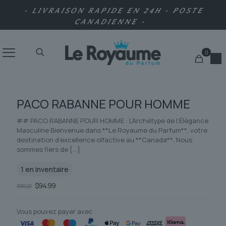
- LIVRAISON RAPIDE EN 24H - POSTE
CANADIENNE -
0
PACO RABANNE POUR HOMME
## PACO RABANNE POUR HOMME : L’Archétype de l’Élégance
Masculine Bienvenue dans **Le Royaume du Parfum**, votre
destination d’excellence olfactive au **Canada**. Nous
sommes fiers de
[…]
1 en inventaire
Le
Le
$
94.99
$
110.21
prix
prix
initial
actuel
était :
est :
Vous pouvez payer avec :
$110.21.
$94.99.