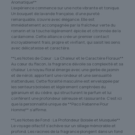
Aromatique**
L’expérience commence sur une note vibrante et tonique.
Un bouquet de lavande française, d’une pureté
remarquable, s’ouvre avec élégance. Elle est
immédiatement accompagnée par la fraîcheur verte du
romarin et la touche légèrement épicée et citronnée de la
cardamome. Cette alliance crée un premier contact
incroyablement frais, propre et vivifiant, qui saisit les sens
avec délicatesse et caractère.
**Les Notes de Cœur : La Chaleur et le Caractère Floraux**
Au cœur du flacon, la fragrance dévoile sa complexité et sa
chaleur. Le noyau floral émerge avec une gerbe de jasmin
et de néroli, apportant une rondeur et une sensualité
inattendues. Cette floralité masculine est enveloppée par
les senteurs boisées et légèrement camphrées du
géranium et du cèdre, qui structurent le parfum et lui
confèrent une profondeur sérieuse et rassurante. C’est ici
que la personnalité unique de **Paco Rabanne Pour
Homme** s’affirme.
**Les Notes de Fond : La Profondeur Boisée et Musquée**
Le voyage olfactif s’achève sur un sillage mémorable et
profond. Les racines de la fragrance plongent dans un fond