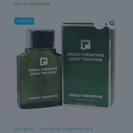
UGS:
84438B7AAE55
-14% OFF
Description
Information complémentaire