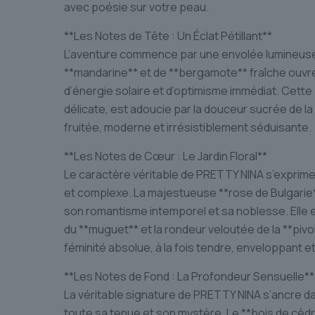
avec poésie sur votre peau.
**Les Notes de Tête : Un Éclat Pétillant**
L’aventure commence par une envolée lumineuse
**mandarine** et de **bergamote** fraîche ouvr
d’énergie solaire et d’optimisme immédiat. Cette
délicate, est adoucie par la douceur sucrée de la
fruitée, moderne et irrésistiblement séduisante.
**Les Notes de Cœur : Le Jardin Floral**
Le caractère véritable de PRETTY NINA s’exprime
et complexe. La majestueuse **rose de Bulgarie*
son romantisme intemporel et sa noblesse. Elle 
du **muguet** et la rondeur veloutée de la **pivoin
féminité absolue, à la fois tendre, enveloppant 
**Les Notes de Fond : La Profondeur Sensuelle**
La véritable signature de PRETTY NINA s’ancre d
toute sa tenue et son mystère. Le **bois de cèd