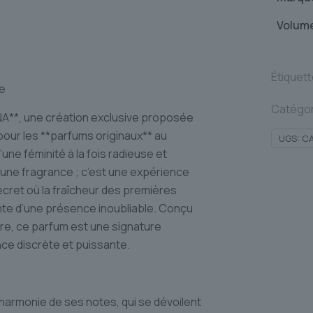
Volum
Étiquet
le
Catégor
INA**, une création exclusive proposée
our les **parfums originaux** au
UGS:
C
ne féminité à la fois radieuse et
une fragrance ; c’est une expérience
ecret où la fraîcheur des premières
nte d’une présence inoubliable. Conçu
re, ce parfum est une signature
nce discrète et puissante.
harmonie de ses notes, qui se dévoilent