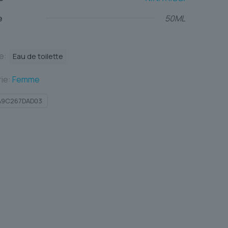
e
50ML
te:
Eau de toilette
ie:
Femme
A9C267DAD03