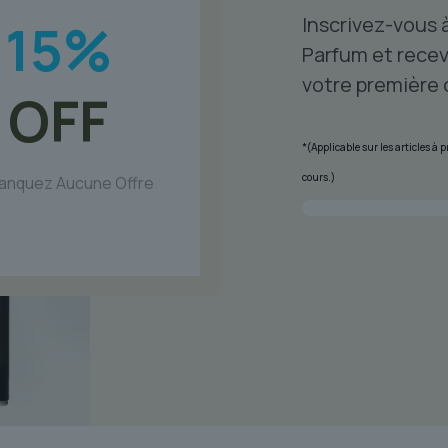
Inscrivez-vous 
15
la
%
page
Parfum et recev
du
votre première
OFF
produit
*(Applicable sur les articles à
cours.)
anquez Aucune Offre