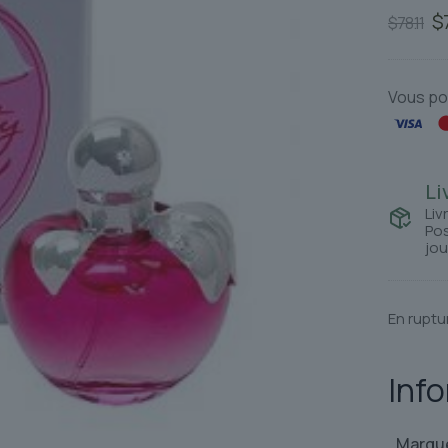
L
$
$
78.11
pr
in
ét
Vous po
$7
Li
Liv
Pos
jou
En ruptu
Inf
Marqu