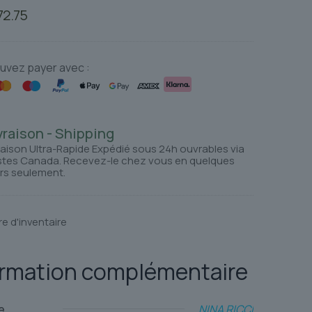
e
Le
72.75
ix
prix
itial
actuel
ait :
est :
uvez payer avec :
8.11.
$72.75.
vraison - Shipping
raison Ultra-Rapide Expédié sous 24h ouvrables via
tes Canada. Recevez-le chez vous en quelques
rs seulement.
re d'inventaire
ormation complémentaire
e
NINA RICCI