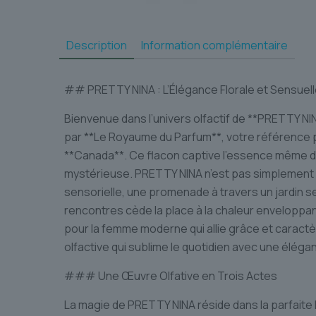
Description
Information complémentaire
## PRETTY NINA : L’Élégance Florale et Sensuel
Bienvenue dans l’univers olfactif de **PRETTY N
par **Le Royaume du Parfum**, votre référence p
**Canada**. Ce flacon captive l’essence même d’u
mystérieuse. PRETTY NINA n’est pas simplement 
sensorielle, une promenade à travers un jardin s
rencontres cède la place à la chaleur enveloppa
pour la femme moderne qui allie grâce et caractè
olfactive qui sublime le quotidien avec une éléga
### Une Œuvre Olfative en Trois Actes
La magie de PRETTY NINA réside dans la parfaite 