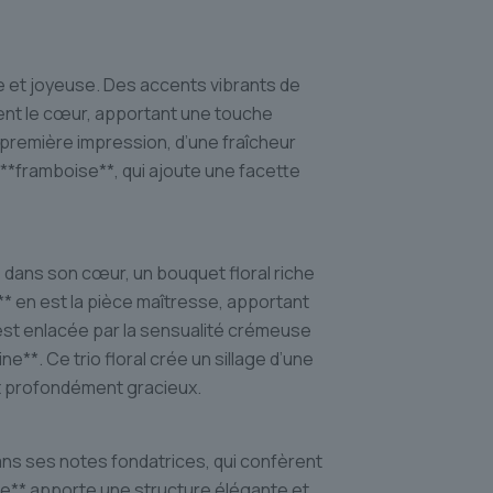
 et joyeuse. Des accents vibrants de
ent le cœur, apportant une touche
 première impression, d’une fraîcheur
 **framboise**, qui ajoute une facette
 dans son cœur, un bouquet floral riche
* en est la pièce maîtresse, apportant
est enlacée par la sensualité crémeuse
e**. Ce trio floral crée un sillage d’une
et profondément gracieux.
ans ses notes fondatrices, qui confèrent
re** apporte une structure élégante et