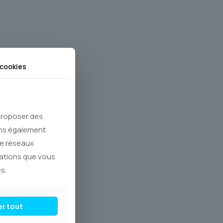
cookies
 proposer des
ons également
de réseaux
mations que vous
s.
er tout