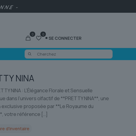
ENNE -
0
0
SE CONNECTER
TTY NINA
TY NINA : L’Élégance Florale et Sensuelle
e dans l’univers olfactif de **PRETTY NINA**, une
n exclusive proposée par **Le Royaume du
*, votre référence
[…]
re d'inventaire