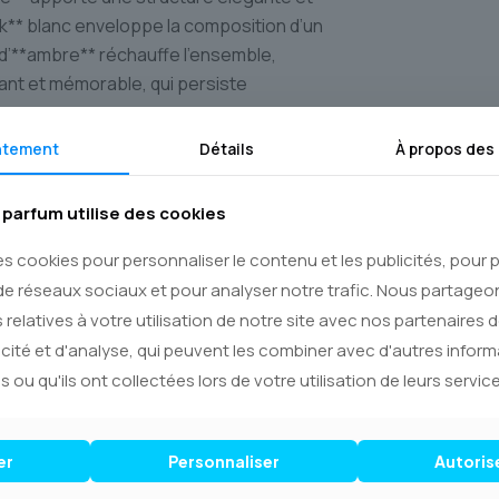
k** blanc enveloppe la composition d’un
 d’**ambre** réchauffe l’ensemble,
tant et mémorable, qui persiste
ntement
Détails
À propos des
anadienne
aux** qui font la renommée du
parfum utilise des cookies
c passion des fragrances uniques pour
es cookies pour personnaliser le contenu et les publicités, pour
ticité. Chaque flacon est une promesse
de réseaux sociaux et pour analyser notre trafic. Nous partage
 relatives à votre utilisation de notre site avec nos partenaires 
TY NINA et laissez cette fragrance
icité et d'analyse, qui peuvent les combiner avec d'autres infor
fitez d’une **livraison rapide et
s ou qu'ils ont collectées lors de votre utilisation de leurs service
**Canada**, pour recevoir votre trésor
me Pretty Nina qui est en vous :
er
Personnaliser
Autoris