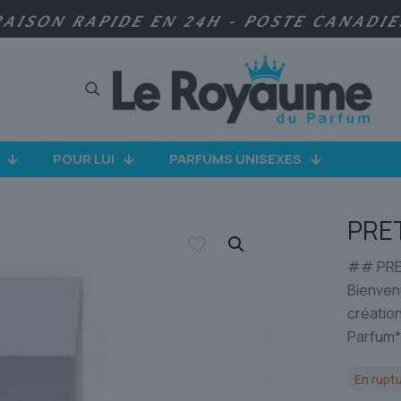
RAISON RAPIDE EN 24H - POSTE CANADI
POUR LUI
PARFUMS UNISEXES
PRE
## PRET
Bienvenu
créatio
Parfum*
En ruptu