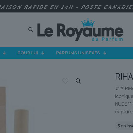
RAISON RAPIDE EN 24H - POSTE CANADI
POUR LUI
PARFUMS UNISEXES
RIH
## RIHA
Iconique
NUDE**,
capture
3 en inv