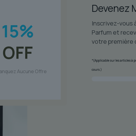
Devenez 
choisies
sur
Inscrivez-vous 
15
la
%
page
Parfum et recev
du
votre première
OFF
produit
*(Applicable sur les articles à
cours.)
anquez Aucune Offre