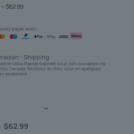
Plage
–
$
62.99
de
prix :
$52.99
uvez payer avec :
à
$62.99
vraison - Shipping
raison Ultra-Rapide Expédié sous 24h ouvrables via
tes Canada. Recevez-le chez vous en quelques
rs seulement.
Le
Le
$
62.99
0
prix
prix