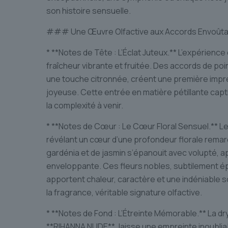
son histoire sensuelle.
### Une Œuvre Olfactive aux Accords Envoûta
* **Notes de Tête : L’Éclat Juteux.** L’expérie
fraîcheur vibrante et fruitée. Des accords de poir
une touche citronnée, créent une première impre
joyeuse. Cette entrée en matière pétillante cap
la complexité à venir.
* **Notes de Cœur : Le Cœur Floral Sensuel.** L
révélant un cœur d’une profondeur florale remar
gardénia et de jasmin s’épanouit avec volupté,
enveloppante. Ces fleurs nobles, subtilement é
apportent chaleur, caractère et une indéniable so
la fragrance, véritable signature olfactive.
* **Notes de Fond : L’Étreinte Mémorable.** La dry
**RIHANNA NUDE**, laisse une empreinte inoublia