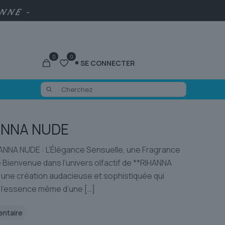
ENNE -
0
0
SE CONNECTER
ANNA NUDE
NNA NUDE : L’Élégance Sensuelle, une Fragrance
 Bienvenue dans l’univers olfactif de **RIHANNA
 une création audacieuse et sophistiquée qui
 l’essence même d’une
[…]
entaire