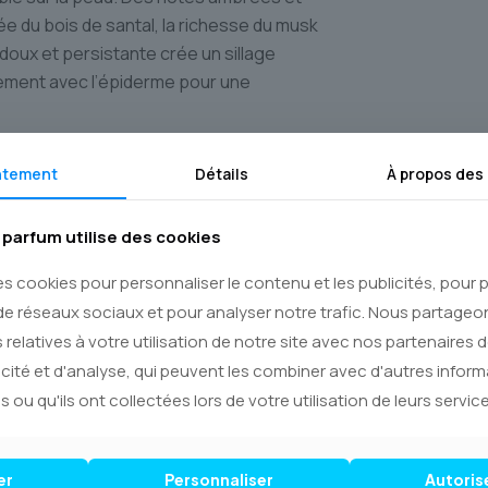
ée du bois de santal, la richesse du musk
doux et persistante crée un sillage
tement avec l’épiderme pour une
ntement
Détails
À propos des
te de la femme qui assume sa sensualité
qui recherche un parfum **pour femme** à
parfum utilise des cookies
du jour à la nuit avec une élégance
es cookies pour personnaliser le contenu et les publicités, pour
ctive pour les occasions spéciales
 confiance et de charisme à chaque
de réseaux sociaux et pour analyser notre trafic. Nous partage
 relatives à votre utilisation de notre site avec nos partenaires 
icité et d'analyse, qui peuvent les combiner avec d'autres infor
IHANNA NUDE** sur **Le Royaume du
s ou qu'ils ont collectées lors de votre utilisation de leurs service
rétation magistrale de la féminité.
es Canada** fiable pour recevoir votre
**Canada**. Offrez-vous ou à une être
er
Personnaliser
Autoris