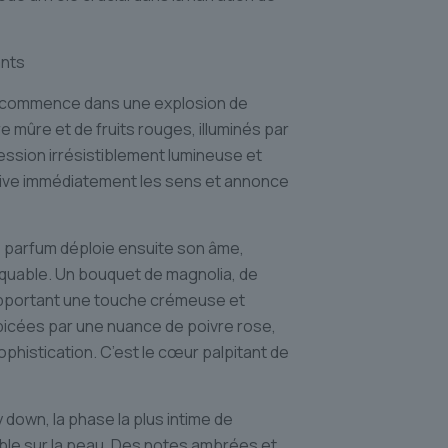
nts
nce commence dans une explosion de
e mûre et de fruits rouges, illuminés par
ssion irrésistiblement lumineuse et
tive immédiatement les sens et annonce
e parfum déploie ensuite son âme,
quable. Un bouquet de magnolia, de
 apportant une touche crémeuse et
picées par une nuance de poivre rose,
phistication. C’est le cœur palpitant de
 down, la phase la plus intime de
ble sur la peau. Des notes ambrées et