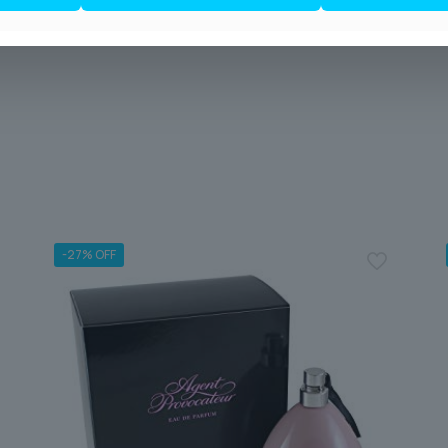
le.
-27% OFF