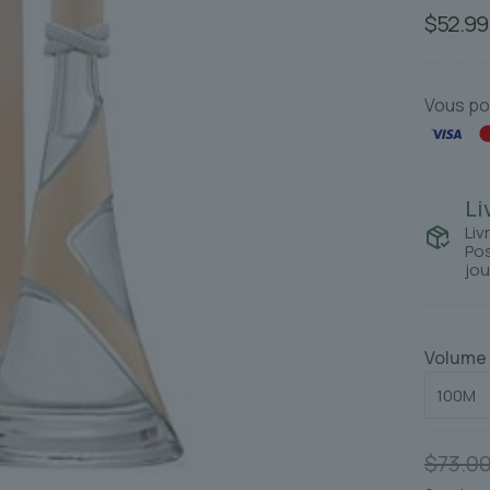
$
52.99
Vous po
Li
Liv
Pos
jou
Volume
$
73.0