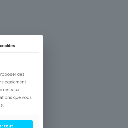
cookies
 proposer des
ons également
de réseaux
mations que vous
s.
er tout