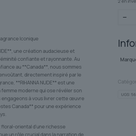
2 en inv
quantit
de
RIHANN
NUDE
ragrance Iconique
Inf
UDE**, une création audacieuse et
éminité confiante et rayonnante. Au
Marqu
nfiance au **Canada**, nous sommes
envoûtant, directement inspiré par le
Catégor
agrance, **RIHANNA NUDE** est une
la femme moderne qui ose révéler son
UGS:
56
s engageons à vous livrer cette œuvre
*Postes Canada** pour une expérience
ys.
loral-oriental d’une richesse
e un rôle crucial dans la narration de