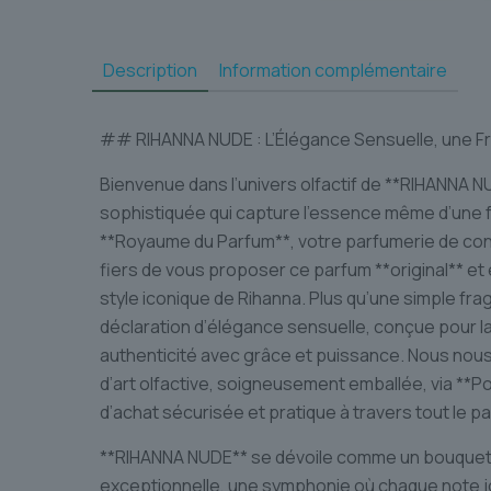
Description
Information complémentaire
## RIHANNA NUDE : L’Élégance Sensuelle, une F
Bienvenue dans l’univers olfactif de **RIHANNA N
sophistiquée qui capture l’essence même d’une f
**Royaume du Parfum**, votre parfumerie de co
fiers de vous proposer ce parfum **original** et 
style iconique de Rihanna. Plus qu’une simple fr
déclaration d’élégance sensuelle, conçue pour 
authenticité avec grâce et puissance. Nous nou
d’art olfactive, soigneusement emballée, via *
d’achat sécurisée et pratique à travers tout le pa
**RIHANNA NUDE** se dévoile comme un bouquet f
exceptionnelle, une symphonie où chaque note jou