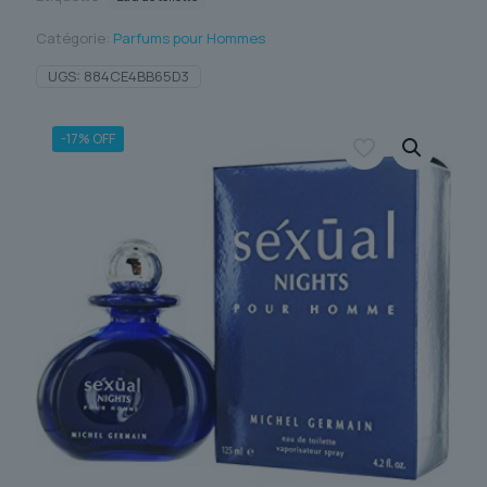
Catégorie:
Parfums pour Hommes
UGS:
884CE4BB65D3
-17% OFF