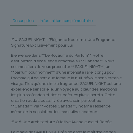
Description
Information complémentaire
## SAXUEL NIGHT : L’Élégance Nocturne, Une Fragrance
Signature Exclusivement pour Lui
Bienvenue dans **Le Royaume du Parfum**, votre
destination d’excellence olfactive au **Canada**. Nous
sommes fiers de vous présenter **SAXUEL NIGHT**, un
**parfum pour homme** d’une intensité rare, conçu pour
l’homme qui ne sort que lorsque la nuit dévoile son véritable
visage. Plus qu’une simple fragrance, SAXUEL NIGHT est une
expérience sensorielle, un voyage au cœur des émotions
les plus profondes et des succès les plus discrets. Cette
création audacieuse, livrée avec soin partout au
**Canada** via **Postes Canada**, incarne l’essence
même de la sophistication masculine moderne.
### Une Architecture Olfative Audacieuse et Racée
La magie de SAXUEL NIGHT réside dans la maîtrise de ses