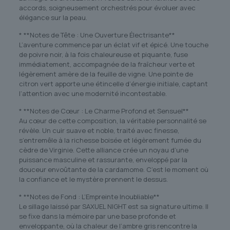
accords, soigneusement orchestrés pour évoluer avec
élégance sur la peau.
* **Notes de Tête : Une Ouverture Électrisante**
L’aventure commence par un éclat vif et épicé. Une touche
de poivre noir, à la fois chaleureuse et piquante, fuse
immédiatement, accompagnée de la fraîcheur verte et
légèrement amère de la feuille de vigne. Une pointe de
citron vert apporte une étincelle d’énergie initiale, captant
l’attention avec une modernité incontestable.
* **Notes de Cœur : Le Charme Profond et Sensuel**
Au cœur de cette composition, la véritable personnalité se
révèle. Un cuir suave et noble, traité avec finesse,
s’entremêle à la richesse boisée et légèrement fumée du
cèdre de Virginie. Cette alliance crée un noyau d’une
puissance masculine et rassurante, enveloppé par la
douceur envoûtante de la cardamome. C’est le moment où
la confiance et le mystère prennent le dessus.
* **Notes de Fond : L’Empreinte Inoubliable**
Le sillage laissé par SAXUEL NIGHT est sa signature ultime. Il
se fixe dans la mémoire par une base profonde et
enveloppante, où la chaleur de l’ambre gris rencontre la