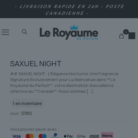
- LIVRAISON RAPIDE EN 24H - POSTE
CANADIENNE -
0
SAXUEL NIGHT
## SAXUEL NIGHT : L’Élégance Nocturne, Une Fragrance
Signature Exclusivement pour Lui Bienvenue dans **Le
Royaume du Parfum**, votre destination d’excellence
olfactive au **Canada**. Nous sommes
[…]
1 en inventaire
Le
Le
$
78.10
$
94.16
prix
prix
initial
actuel
était :
est :
Vous pouvez payer avec :
$94.16.
$78.10.