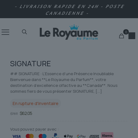
- LIVRAISON RAPIDE EN 24H - POSTE
CANADIENNE -
0
SIGNATURE
## SIGNATURE : L’Essence d’une Présence Inoubliable
Bienvenue dans **Le Royaume du Parfum**, votre
destination d’excellence olfactive au **Canada**. Nous
sommes fiers de vous présenter SIGNATURE,
[…]
En rupture d'inventaire
Le
Le
$
62.05
$
78.11
prix
prix
initial
actuel
était :
est :
Vous pouvez payer avec :
$78.11.
$62.05.