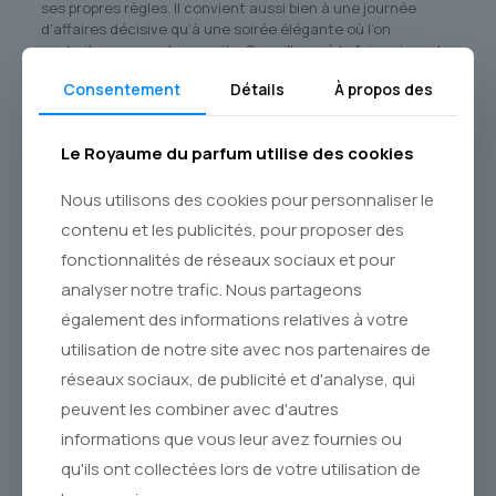
ses propres règles. Il convient aussi bien à une journée
d’affaires décisive qu’à une soirée élégante où l’on
souhaite marquer les esprits. Son sillage, à la fois puissant
et raffiné, n’est pas envahissant mais intrigant, invitant à se
Consentement
Détails
À propos des
rapprocher pour en découvrir toutes les facettes. C’est
l’allié parfait pour celui qui comprend que le véritable luxe
réside dans les détails et dans l’authenticité.
Le Royaume du parfum utilise des cookies
**Commandez dès maintenant cette œuvre d’art
olfactive** sur **Le Royaume du Parfum**. Nous nous
Nous utilisons des cookies pour personnaliser le
engageons à vous faire parvenir votre flacon de SIGNATURE,
contenu et les publicités, pour proposer des
soigneusement emballé, partout au **Canada** grâce à
notre service de **livraison par Postes Canada**. Offrez-
fonctionnalités de réseaux sociaux et pour
vous ou offrez à un être d’exception un **parfum original**
analyser notre trafic. Nous partageons
qui, comme son nom l’indique, deviendra sa signature la
également des informations relatives à votre
plus personnelle et la plus mémorable. Découvrez l’essence
de la distinction. Découvrez SIGNATURE.
utilisation de notre site avec nos partenaires de
réseaux sociaux, de publicité et d'analyse, qui
peuvent les combiner avec d'autres
informations que vous leur avez fournies ou
qu'ils ont collectées lors de votre utilisation de