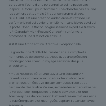
simple parfum pour homme : c’est la matérialisation d’un
caractère, l’écho d’une personnalité qui ne passe pas
inaperçue. Conçu pour l’homme qui ne cherche pas à suivre
les sentiers battus mais à tracer son propre sillage,
SIGNATURE est une création audacieuse et raffinée, un
parfum original qui devient l’emblème intangible de celui qui
le porte. Chaque flacon, soigneusement expédié à travers
le **Canada** via **Postes Canada**, renferme la
promesse d’une distinction absolue.
### Une Architecture Olfactive Exceptionnelle
La grandeur de SIGNATURE réside dans la complexité
harmonieuse de ses notes, triées avec une précision
d’horloger pour créer un voyage sensoriel des plus
envoûtants.
* **Les Notes de Tête : Une Ouverture Éclatante**
L’aventure commence sur une fraîcheur vibrante et
aromatique. Un éclat vif de pamplemousse rose et de
bergamote de Calabre s’élève, immédiatement équilibré par
la verdeur sophistiquée de la feuille de violette et une
touche épicée de poivre noir. Cette entrée en matière est à
la fois énergisante et distinguée, captant l’attention avec
élégance.