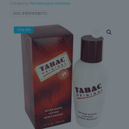
Catégorie:
Parfums pour Hommes
UGS:
81E5F81DB77C
-21% OFF