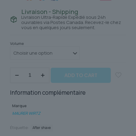
Livraison - Shipping
Livraison Ultra-Rapide Expédié sous 24h
ouvrables via Postes Canada. Recevez-le chez
vous en quelques jours seulement.
Volume
quantité
ADD TO CART
de
TABAC
ORIGINAL
Information complémentaire
Marque
MAURER WIRTZ
Étiquette:
After shave