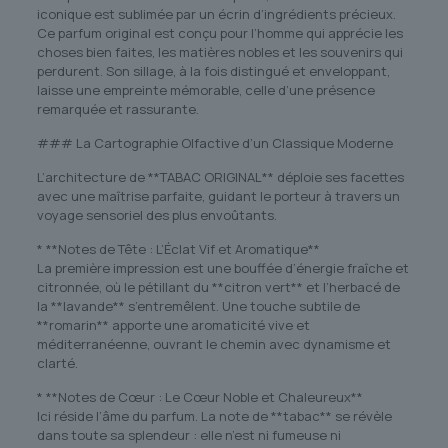
iconique est sublimée par un écrin d’ingrédients précieux.
Ce parfum original est conçu pour l’homme qui apprécie les
choses bien faites, les matières nobles et les souvenirs qui
perdurent. Son sillage, à la fois distingué et enveloppant,
laisse une empreinte mémorable, celle d’une présence
remarquée et rassurante.
### La Cartographie Olfactive d’un Classique Moderne
L’architecture de **TABAC ORIGINAL** déploie ses facettes
avec une maîtrise parfaite, guidant le porteur à travers un
voyage sensoriel des plus envoûtants.
* **Notes de Tête : L’Éclat Vif et Aromatique**
La première impression est une bouffée d’énergie fraîche et
citronnée, où le pétillant du **citron vert** et l’herbacé de
la **lavande** s’entremêlent. Une touche subtile de
**romarin** apporte une aromaticité vive et
méditerranéenne, ouvrant le chemin avec dynamisme et
clarté.
* **Notes de Cœur : Le Cœur Noble et Chaleureux**
Ici réside l’âme du parfum. La note de **tabac** se révèle
dans toute sa splendeur : elle n’est ni fumeuse ni