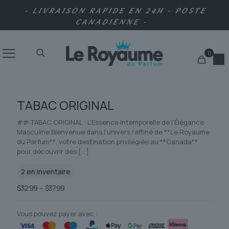
- LIVRAISON RAPIDE EN 24H - POSTE
CANADIENNE -
0
TABAC ORIGINAL
## TABAC ORIGINAL : L’Essence Intemporelle de l’Élégance
Masculine Bienvenue dans l’univers raffiné de **Le Royaume
du Parfum**, votre destination privilégiée au **Canada**
pour découvrir des
[…]
2 en inventaire
Plage
$
32.99
–
$
37.99
de
prix :
$32.99
Vous pouvez payer avec :
à
$37.99