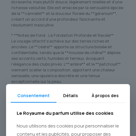
écrasante, mais plutôt douce, légèrement miellée et d’une
richesse veloutée. Elle est enlacée par la sensualité épicée
de la **cannelle** et la douceur florale du **géranium**,
créant un accord d’une profondeur fascinante et
résolument masculine.
* **Notes de Fond : Le Fondation Profonde et Racée**
Le voyage olfactif s’achève sur des terres riches et
ancrées. Le **cèdre** apporte sa structure boisée et
confidentielle, tandis que la **mousse de chêne** déploie
ses accents verts, humides et terreux, évoquant
l’élégance des clubs privés. L’**ambre** et le **patchouli**
viennent sceller la composition, apportant une chaleur
sensuelle, une opulence discrète et une tenue
exceptionnelle sur la peau.
### Pour Qui est Créé TABAC ORIGINAL ?
Consentement
Détails
À propos des
Ce parfum pour homme est l’allié idéal de l’homme
contemporain qui ne suit pas les modes, mais les inspire. Il
Le Royaume du parfum utilise des cookies
est fait pour celui qui valorise l’héritage, la qualité et
l’authenticité. **TABAC ORIGINAL** est tout aussi à l’aise
lors d’une réunion d’affaires importante que lors d’une
Nous utilisons des cookies pour personnaliser le
soirée élégante ou d’un rendez-vous intime. Son caractère
contenu et les publicités, pour proposer des