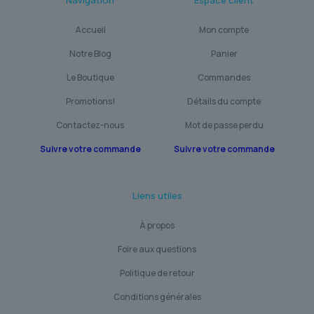
Navigation
Espace client
Accueil
Mon compte
Notre Blog
Panier
Le Boutique
Commandes
Promotions!
Détails du compte
Contactez-nous
Mot de passe perdu
Suivre votre commande
Suivre votre commande
Liens utiles
À propos
Foire aux questions
Politique de retour
Conditions générales