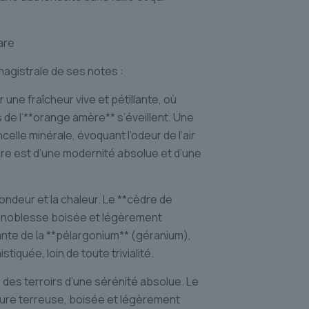
are
agistrale de ses notes :
une fraîcheur vive et pétillante, où
 de l’**orange amère** s’éveillent. Une
celle minérale, évoquant l’odeur de l’air
ure est d’une modernité absolue et d’une
ondeur et la chaleur. Le **cèdre de
ne noblesse boisée et légèrement
ante de la **pélargonium** (géranium),
iquée, loin de toute trivialité.
 des terroirs d’une sérénité absolue. Le
nature terreuse, boisée et légèrement