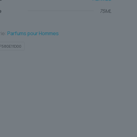
e
75ML
ie:
Parfums pour Hommes
F580E11D00