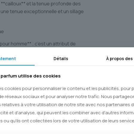
 **cailloux** et la tenue profonde des
une tenue exceptionnelle et un sillage
ue
pour homme** ; c’est un attribut de
pas à se cacher derrière un masque, mais
ntement
Détails
À propos des
ée. C’est la fragrance parfaite pour le
prit libre en quête d’authenticité. Elle se
ure qu’avec un jeans et une chemise en
parfum utilise des cookies
ance discrète et de force tranquille.
es cookies pour personnaliser le contenu et les publicités, pour
de réseaux sociaux et pour analyser notre trafic. Nous partage
 relatives à votre utilisation de notre site avec nos partenaires 
 à vous offrir uniquement des
icité et d'analyse, qui peuvent les combiner avec d'autres infor
e intégrité. Nous sommes fiers de
s ou qu'ils ont collectées lors de votre utilisation de leurs service
ts au **Canada**. Votre flacon de
t expédié avec le plus grand soin via