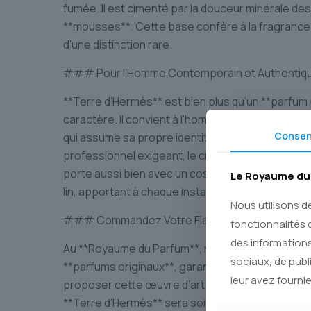
fumée. Il est cimenté par la douceur minérale des
**mousses**. Cette base confère à la fragrance 
d’une distinction rare.
### Pour l’Homme Contemporain et Authentiq
**Terre d’Hermès** est bien plus qu’un **parfum 
caractère. Il convient à l’homme qui ne cherche 
Conse
qui assume sa propre identité, complexe et raffin
professionnel exigeant, le créateur inspiré ou l’es
porte aussi bien avec un costume taillé sur mes
Le Royaume du 
lin, apportant à chaque instant une touche d’élég
Nous utilisons d
### Commandez Votre Flacon Emblématique
fonctionnalités 
des informations
Au **Royaume du Parfum**, nous nous engageons
sociaux, de publ
**parfums originaux**, garantis dans leur parfait
leur avez fournie
proposer cette œuvre d’art olfactive à nos clien
**Terre d’Hermès** sera soigneusement emballé e