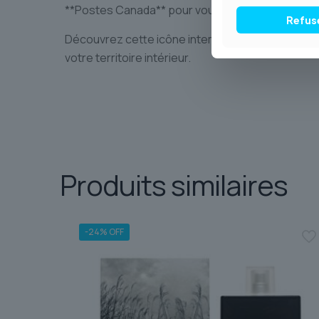
**Postes Canada** pour vous parvenir en toute 
Refus
Découvrez cette icône intemporelle. Laissez **T
votre territoire intérieur.
Produits similaires
-24% OFF