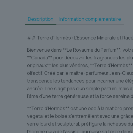
Description
Information complémentaire
## Terre d’Hermès : L’Essence Minérale et Rac
Bienvenue dans **Le Royaume du Parfum**, votre
**Canada** pour découvrir les fragrances les p
originaux** les plus vénérés, **Terre d’Hermès
olfactif. Créé par le maître-parfumeur Jean-Cla
transcende les tendances pour incarner une él
ancrée. Il ne s’agit pas d’un simple parfum, mais
l’âme d’une terre généreuse et la force sereine 
**Terre d’Hermès** est une ode à la matière prem
végétal et le boisé s’entremêlent avec une grâce
verre lourd et sculptural, préfigure la richesse du 
l’homme qui a de l’assise, qui puise sa force dans 