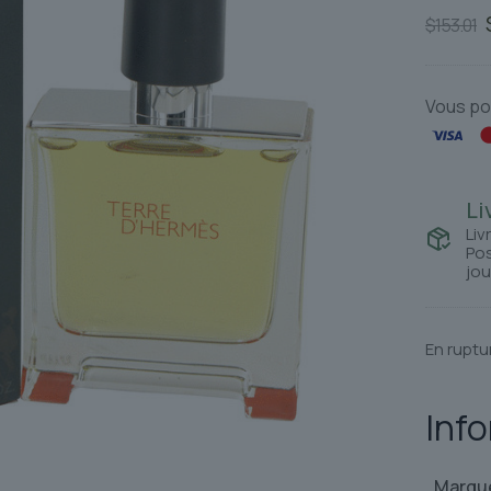
$
153.01
Vous po
Li
Liv
Pos
jou
En ruptu
Inf
Marqu