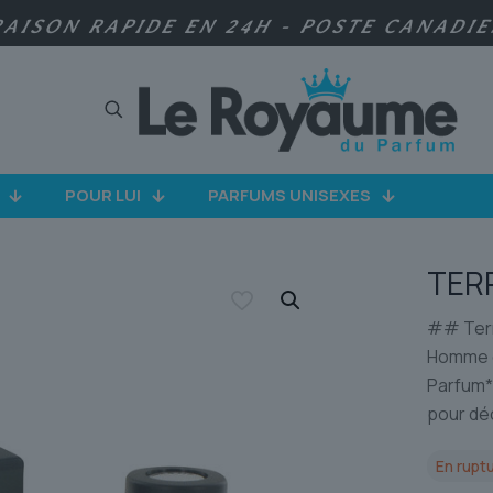
RAISON RAPIDE EN 24H - POSTE CANADI
POUR LUI
PARFUMS UNISEXES
TER
## Terr
Homme d
Parfum**
pour dé
En ruptu