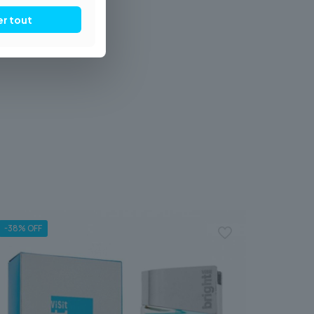
er tout
-38% OFF