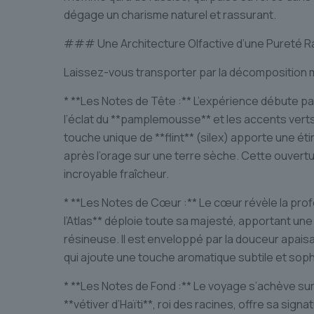
dégage un charisme naturel et rassurant.
### Une Architecture Olfactive d’une Pureté R
Laissez-vous transporter par la décomposition m
* **Les Notes de Tête :** L’expérience débute par 
l’éclat du **pamplemousse** et les accents verts
touche unique de **flint** (silex) apporte une étin
après l’orage sur une terre sèche. Cette ouvert
incroyable fraîcheur.
* **Les Notes de Cœur :** Le cœur révèle la prof
l’Atlas** déploie toute sa majesté, apportant u
résineuse. Il est enveloppé par la douceur apais
qui ajoute une touche aromatique subtile et sophist
* **Les Notes de Fond :** Le voyage s’achève sur
**vétiver d’Haïti**, roi des racines, offre sa sig