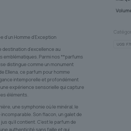
Volum
Catégor
ée d’un Homme d’Exception
UGS:
F7
 destination d’excellence au
lus emblématiques. Parmi nos **parfums
** se distingue comme un monument
ude Ellena, ce parfum pour homme
égance intemporelle et profondément
 d’une expérience sensorielle qui capture
des éléments.
ière, une symphonie où le minéral, le
 incomparable. Son flacon, un galet de
jus qu’il contient. C’est le parfum de
une authenticité sans faille et qui