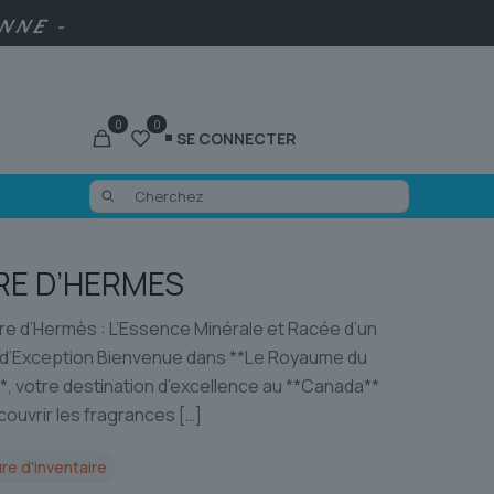
ENNE -
0
0
SE CONNECTER
RE D’HERMES
e d’Hermès : L’Essence Minérale et Racée d’un
’Exception Bienvenue dans **Le Royaume du
, votre destination d’excellence au **Canada**
couvrir les fragrances
[…]
re d'inventaire