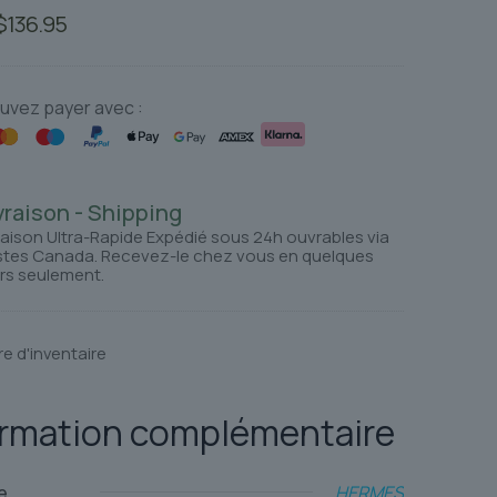
Le
Le
$
136.95
prix
prix
initial
actuel
était :
est :
uvez payer avec :
$153.01.
$136.95.
vraison - Shipping
raison Ultra-Rapide Expédié sous 24h ouvrables via
tes Canada. Recevez-le chez vous en quelques
rs seulement.
re d'inventaire
ormation complémentaire
e
HERMES