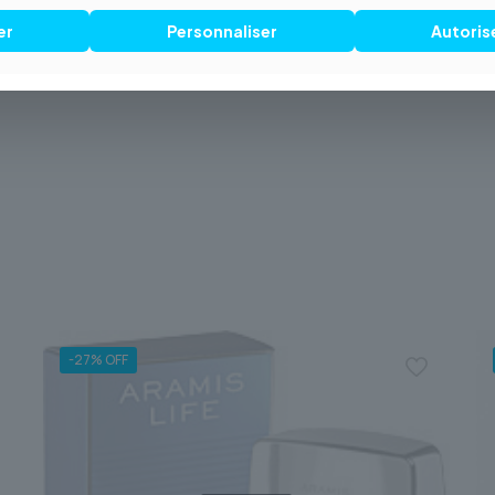
sécurité, directement chez vous.
er
Personnaliser
Autoris
erre d’Hermès** devenir l’expression de
-27% OFF