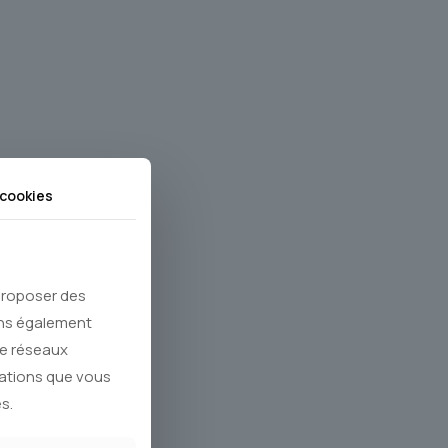
cookies
 proposer des
ons également
de réseaux
mations que vous
s.