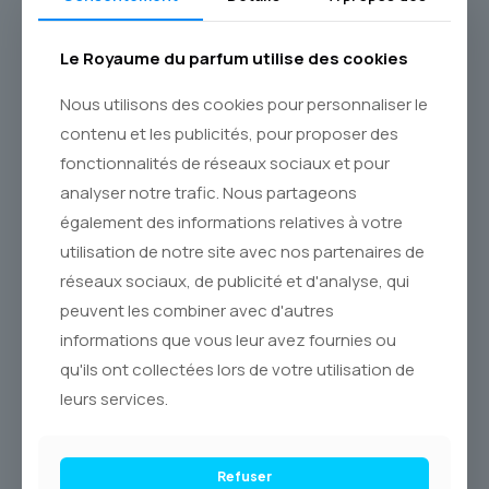
n’est pas porté, il est incarné. Découvrez cette icône de la
parfumerie masculine et laissez votre sillage raconter
votre histoire.
Le Royaume du parfum utilise des cookies
Nous utilisons des cookies pour personnaliser le
contenu et les publicités, pour proposer des
fonctionnalités de réseaux sociaux et pour
analyser notre trafic. Nous partageons
Produits similaires
également des informations relatives à votre
utilisation de notre site avec nos partenaires de
-29% OFF
-29% OFF
réseaux sociaux, de publicité et d'analyse, qui
peuvent les combiner avec d'autres
informations que vous leur avez fournies ou
Sold out
qu'ils ont collectées lors de votre utilisation de
leurs services.
ADAM LEVINE
BURBERRY BRIT RHYTHM
Refuser