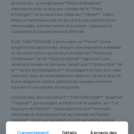
et masculin. La somptueuse **Rose de Bulgarie**
s’entrelace avec la douceur vanillée de la **Fleur
d’Oranger** et le caractère noble de l’**Œillet**. Cette
alliance inattendue crée un accord d’une sophistication
remarquable, à la fois tendre et puissant, capturant la
complexité d’une personnalité affirmée.
Enfin, TOM FORD NOIR s’ancre dans un **fond** d’une
longévité exceptionnelle, laissant une empreinte indélébile
et réconfortante. Les notes profondes de **Patchouli
d’Indonésie** et de **Bois de Santal** apportent une
dimension boisée et terreuse, tandis que l’**Ambre Gris** et
la **Vanille de Madagascar** enveloppent le tout d’un voile
crémeux, doux et irrésistiblement addictif. Ce fond olfactif,
d’une élégance sombre, persiste sur la peau comme le
souvenir d’une présence marquante.
Commandez dès maintenant **TOM FORD NOIR**, le parfum
**original** garantissant authenticité et qualité, sur **Le
Royaume du Parfum**. Nous assurons une **livraison
sécurisée et discrète partout au Canada via Postes
Canada**, pour que l’excellence vous parvienne où que
vous soyez. Offrez-vous ou offrez à l’homme d’exception
l’ultime expression du luxe et du caractère. TOM FORD NOIR
Consentement
Détails
À propos des