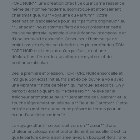
FORD NOIR**, une création olfactive qui incarne l’essence
même de l’homme moderne, sophistiqué et intensément
charismatique. Au **Royaume du Parfum**, votre
destination d’excellence pour les **parfums originaux** au
**Canada**, nous sommes fiers de vous présenter cette
œuvre magistrale, symbole d’une élégance intemporelle et
d’une sensualité assumée. Conçu pour l’homme qui ne
craint pas de révéler ses facettes les plus profondes, TOM
FORD NOIR est bien plus qu’un parfum ; c’est une
déclaration d’intention, un sillage de mystère et de
confiance absolue.
Dès la première impression, TOM FORD NOIR ensorcelle et
intrigue. Son éclat initial, frais et épicé, ouvre la voie avec
une vibrante **note de tête** qui marque les esprits. On y
perçoit l’éclat piquant du **Poivre Noir**, relevé par la
fraîcheur aromatique de la **Bergamote de Calabre** et la
touche légèrement anisée de la **Fleur de Carotte**. Cette
entrée en matière audacieuse prépare le terrain pour un
cœur d’une richesse inouïe.
Le voyage olfactif se poursuit vers un **cœur** d’une
chaleur enveloppante et profondément sensuelle. C’est ici
que le parfum dévoile son âme, avec un bouquet floral rare