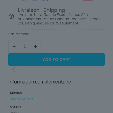
Livraison - Shipping
Livraison Ultra-Rapide Expédié sous 24h
ouvrables via Postes Canada. Recevez-le chez
vous en quelques jours seulement.
2 en inventaire
quantité
de
VIVA
LA
ADD TO CART
JUCY
NOIR
Information complémentaire
Marque
JUICY COUTURE
Volume