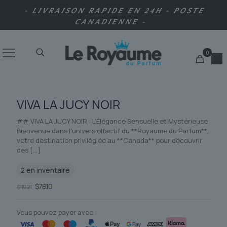
- LIVRAISON RAPIDE EN 24H - POSTE
CANADIENNE -
0
VIVA LA JUCY NOIR
## VIVA LA JUCY NOIR : L’Élégance Sensuelle et Mystérieuse
Bienvenue dans l’univers olfactif du **Royaume du Parfum**,
votre destination privilégiée au **Canada** pour découvrir
des
[…]
2 en inventaire
Le
Le
$
78.10
$
110.21
prix
prix
initial
actuel
était :
est :
Vous pouvez payer avec :
$110.21.
$78.10.