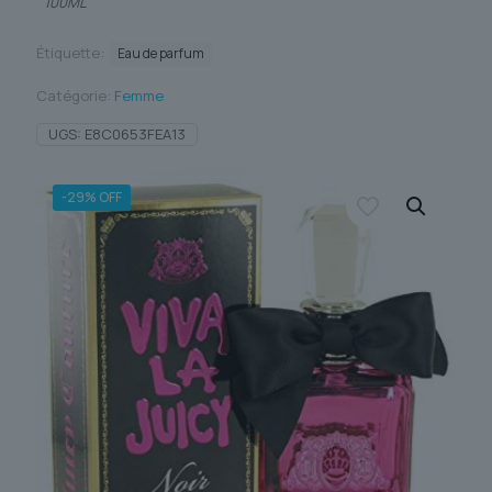
100ML
Étiquette:
Eau de parfum
Catégorie:
Femme
UGS:
E8C0653FEA13
-29% OFF