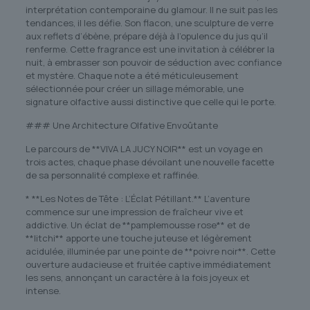
interprétation contemporaine du glamour. Il ne suit pas les
tendances, il les défie. Son flacon, une sculpture de verre
aux reflets d’ébène, prépare déjà à l’opulence du jus qu’il
renferme. Cette fragrance est une invitation à célébrer la
nuit, à embrasser son pouvoir de séduction avec confiance
et mystère. Chaque note a été méticuleusement
sélectionnée pour créer un sillage mémorable, une
signature olfactive aussi distinctive que celle qui le porte.
### Une Architecture Olfative Envoûtante
Le parcours de **VIVA LA JUCY NOIR** est un voyage en
trois actes, chaque phase dévoilant une nouvelle facette
de sa personnalité complexe et raffinée.
* **Les Notes de Tête : L’Éclat Pétillant.** L’aventure
commence sur une impression de fraîcheur vive et
addictive. Un éclat de **pamplemousse rose** et de
**litchi** apporte une touche juteuse et légèrement
acidulée, illuminée par une pointe de **poivre noir**. Cette
ouverture audacieuse et fruitée captive immédiatement
les sens, annonçant un caractère à la fois joyeux et
intense.