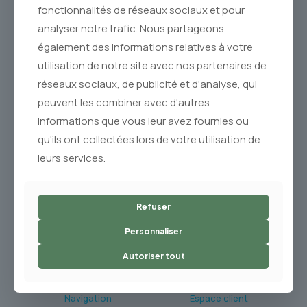
fonctionnalités de réseaux sociaux et pour
analyser notre trafic. Nous partageons
également des informations relatives à votre
utilisation de notre site avec nos partenaires de
réseaux sociaux, de publicité et d'analyse, qui
peuvent les combiner avec d'autres
Le Royaume du Parfum est votre destination en ligne
informations que vous leur avez fournies ou
canadienne pour les parfums designers 100% originaux à
qu'ils ont collectées lors de votre utilisation de
prix réduits. Découvrez notre vaste collection de plus de
leurs services.
1200 fragrances. Expédition rapide et garantie
d'authenticité.
+1 418-655-7637
or
Refuser
Personnaliser
contact@royaumeduparfum.com
Autoriser tout
Navigation
Espace client