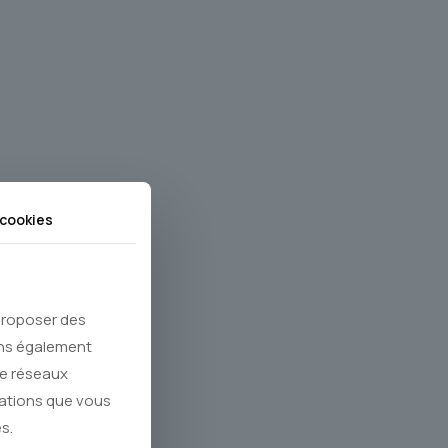
cookies
 proposer des
ons également
de réseaux
mations que vous
s.