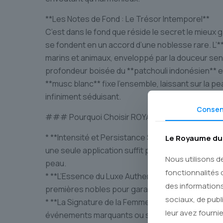
**Les Notes de Fond : Le Trésor Intemporel**
C’est dans le fond que réside le secret le mieux 
se fondent en un accord d’une noblesse rare. L’
marins et animaux, enveloppé par la douceur sens
profondeur boisée du **patchouli indonésien** et
**musc blanc** fixe l’ensemble, laissant sur la p
infiniment séduisant.
Conse
### Pourquoi Choisir ROYAL SECRET CONCEN
* **Intensité et Persistance Supérieures** : Grâ
Le Royaume du 
une seule application suffit pour une journée en
Nous utilisons d
peau.
fonctionnalités 
* **L’Essence du Luxe Authentique** : Nous sél
des informations
premières nobles pour garantir une fragrance **or
sociaux, de publ
* **La Signature de la Femme d’Influence** : Idéal
leur avez fournie
événements marquants ou simplement pour affir