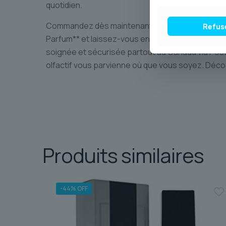
quotidien.
Commandez dès maintenant **ROYAL SECRET C
Refus
Parfum** et laissez-vous envoûter par son mystè
soignée et sécurisée partout au Canada via Pos
olfactif vous parvienne où que vous soyez. Déco
Produits similaires
-44% OFF