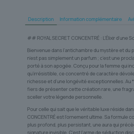
Description
Information complémentaire
Av
## ROYAL SECRET CONCENTRÉ : L’Élixir d’une So
Bienvenue dans l’antichambre du mystère et d
n’est pas simplement un parfum ; c’est une procl
porté à son apogée. Conçu pour la femme qui in
qu’irrésistible, ce concentré de caractère dévoil
richesse et d’une longévité exceptionnelles. A
fiers de présenter cette création rare, une frag
sceller votre légende personnelle.
Pour celle qui sait que le véritable luxe réside da
CONCENTRÉ est l’ornement ultime. Sa formule co
plus profond, plus persistant, une aura qui précè
signature invisible. C’est l’arme de séduction d