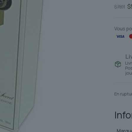
L
$
$
78.11
pr
in
ét
Vous po
$7
Li
Liv
Pos
jou
En ruptu
Inf
Marqu