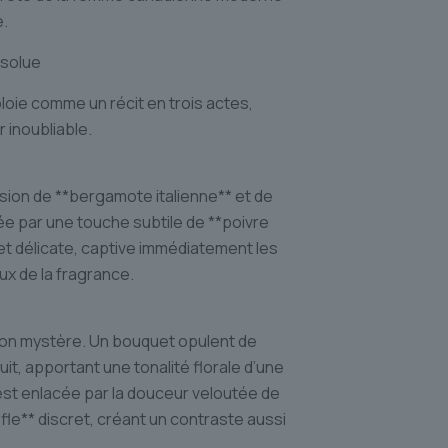
.
bsolue
e comme un récit en trois actes,
 inoubliable.
fusion de **bergamote italienne** et de
née par une touche subtile de **poivre
 et délicate, captive immédiatement les
x de la fragrance.
son mystère. Un bouquet opulent de
t, apportant une tonalité florale d’une
st enlacée par la douceur veloutée de
fle** discret, créant un contraste aussi